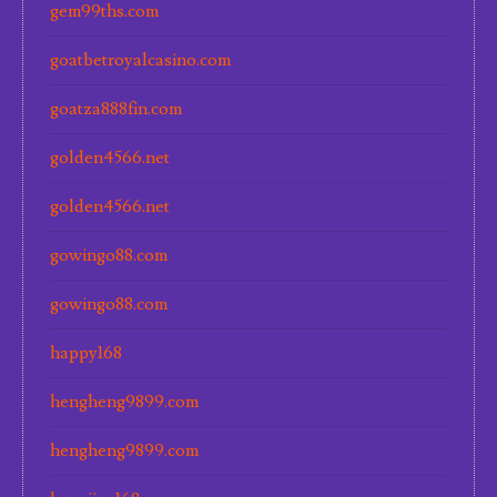
gem99ths.com
goatbetroyalcasino.com
goatza888fin.com
golden4566.net
golden4566.net
gowingo88.com
gowingo88.com
happy168
hengheng9899.com
hengheng9899.com