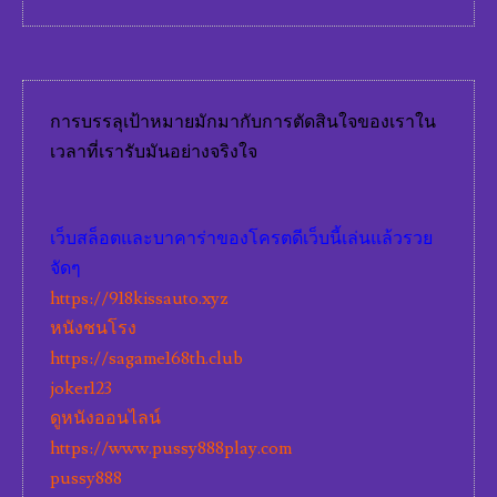
การบรรลุเป้าหมายมักมากับการตัดสินใจของเราใน
เวลาที่เรารับมันอย่างจริงใจ
เว็บสล็อตและบาคาร่าของโครตดีเว็บนี้เล่นแล้วรวย
จัดๆ
https://918kissauto.xyz
หนังชนโรง
https://sagame168th.club
joker123
ดูหนังออนไลน์
https://www.pussy888play.com
pussy888