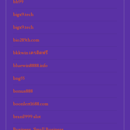
bh99
bigx9.tech
bigx9.tech
bio285th.com
bkkwin เครดิตฟรี
bluewin8888.info
bng55
bonus888
boonlert1688.com
brazil999 slot
Business, Small Business