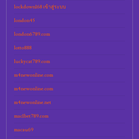
lockdown168 เข้าสู่ระบบ
london45
london6789.com
lotto888
luckycat789.com
m4newonline.com
m4newonline.com
m4newonline.net
mac1bet789.com
macau69