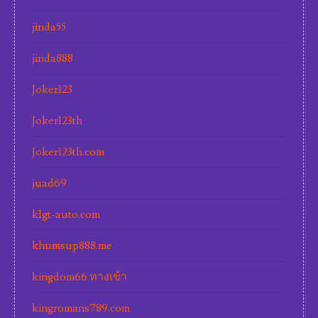
jinda55
jinda888
Joker123
Joker123th
Joker123th.com
juad69
k1gt-auto.com
khumsup888.me
kingdom66 ทางเข้า
kingromans789.com