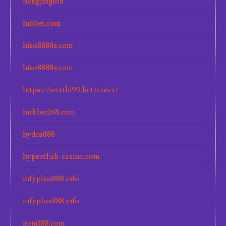
hengjing168
hi6bet.com
hiso8888s.com
hiso8888s.com
https://sretthi99.bet/enter/
hubbet168.com
hydra888
hyperclub-casino.com
infyplus888.info
infyplus888.info
item388.com