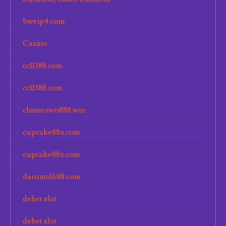
bwvip4.com
Casino
cc11388.com
cc11388.com
chinatown888.win
cupcake88x.com
cupcake88x.com
daruma1688.com
debet slot
debet slot