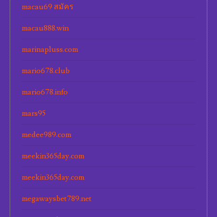
macau69 สมัคร
macau888.win
marinapluss.com
mario678.club
mario678.info
mars95
medee989.com
meekin365day.com
meekin365day.com
megawaysbet789.net