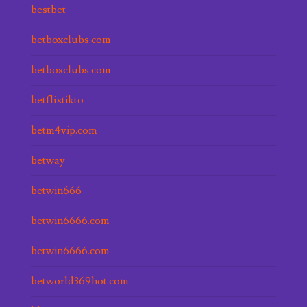
bestbet
betboxclubs.com
betboxclubs.com
betflixtikto
betm4vip.com
betway
betwin666
betwin6666.com
betwin6666.com
betworld369hot.com