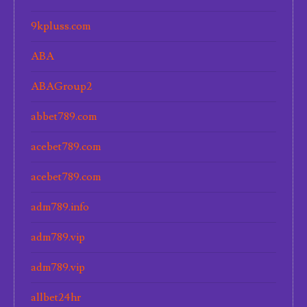
9kpluss.com
ABA
ABAGroup2
abbet789.com
acebet789.com
acebet789.com
adm789.info
adm789.vip
adm789.vip
allbet24hr