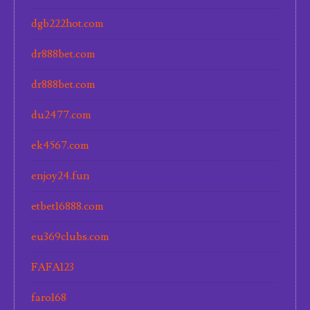
dgb222hot.com
dr888bet.com
dr888bet.com
du2477.com
ek4567.com
enjoy24.fun
etbet16888.com
eu369clubs.com
FAFA123
faro168