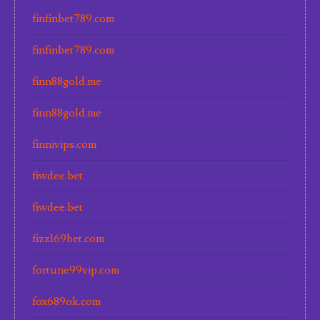
finfinbet789.com
finfinbet789.com
finn88gold.me
finn88gold.me
finnivips.com
fiwdee.bet
fiwdee.bet
fizz169bet.com
fortune99vip.com
fox689ok.com