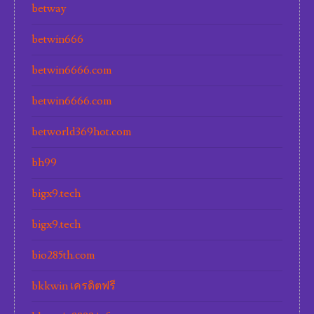
betway
betwin666
betwin6666.com
betwin6666.com
betworld369hot.com
bh99
bigx9.tech
bigx9.tech
bio285th.com
bkkwin เครดิตฟรี