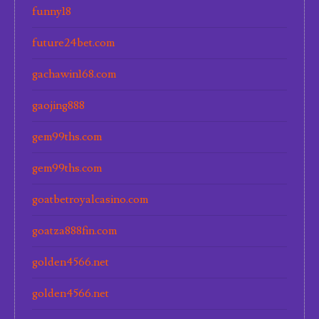
funny18
future24bet.com
gachawin168.com
gaojing888
gem99ths.com
gem99ths.com
goatbetroyalcasino.com
goatza888fin.com
golden4566.net
golden4566.net