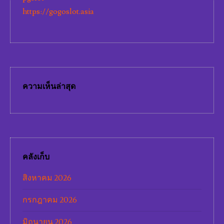
https://gogoslot.asia
ความเห็นล่าสุด
คลังเก็บ
สิงหาคม 2026
กรกฎาคม 2026
มิถุนายน 2026