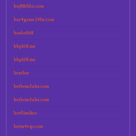
baj88thbz.com
bar4game24hr.com
baslot168
bbp168.me
bbp168.me
bestbet
betboxclubs.com
betboxclubs.com
betflixtikto
betm4vip.com