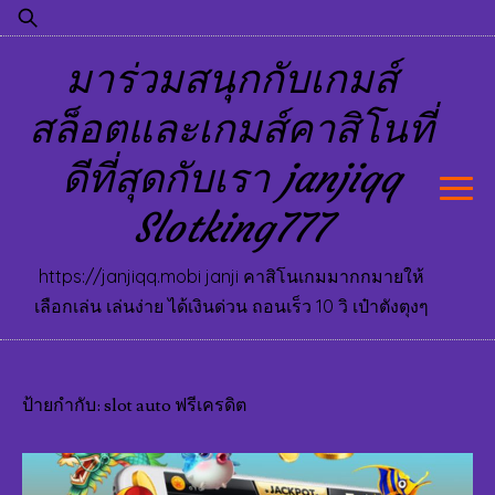
Skip
ค้นหา
to
สำหรับ:
มาร่วมสนุกกับเกมส์
content
สล็อตและเกมส์คาสิโนที่
ดีที่สุดกับเรา janjiqq
Slotking777
https://janjiqq.mobi janji คาสิโนเกมมากกมายให้
เลือกเล่น เล่นง่าย ได้เงินด่วน ถอนเร็ว 10 วิ เป๋าตังตุงๆ
ป้ายกำกับ:
slot auto ฟรีเครดิต