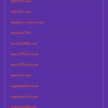
mib555s.com
mib555s.com
mmplay-casino.com
monkey789
mono16888.com
mun789slot.com
mun789slot.com
mwin9s.com
nagawaybet.com
nagawaybet.com
nakoya1688.site