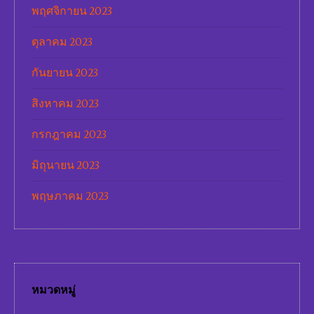
พฤศจิกายน 2023
ตุลาคม 2023
กันยายน 2023
สิงหาคม 2023
กรกฎาคม 2023
มิถุนายน 2023
พฤษภาคม 2023
หมวดหมู่