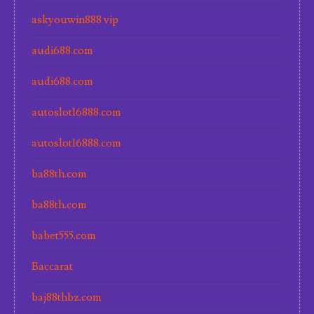
askyouwin888 vip
audi688.com
audi688.com
autoslot16888.com
autoslot16888.com
ba88th.com
ba88th.com
babet555.com
Baccarat
baj88thbz.com