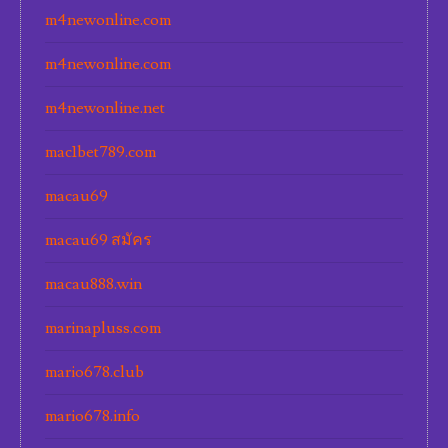
m4newonline.com
m4newonline.com
m4newonline.net
mac1bet789.com
macau69
macau69 สมัคร
macau888.win
marinapluss.com
mario678.club
mario678.info