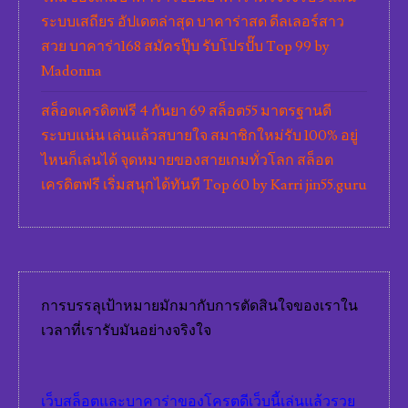
ระบบเสถียร อัปเดตล่าสุด บาคาร่าสด ดีลเลอร์สาว
สวย บาคาร่า168 สมัครปุ๊บ รับโปรปั๊บ Top 99 by
Madonna
สล็อตเครดิตฟรี 4 กันยา 69 สล็อต55 มาตรฐานดี
ระบบแน่น เล่นแล้วสบายใจ สมาชิกใหม่รับ 100% อยู่
ไหนก็เล่นได้ จุดหมายของสายเกมทั่วโลก สล็อต
เครดิตฟรี เริ่มสนุกได้ทันที Top 60 by Karri jin55.guru
การบรรลุเป้าหมายมักมากับการตัดสินใจของเราใน
เวลาที่เรารับมันอย่างจริงใจ
เว็บสล็อตและบาคาร่าของโครตดีเว็บนี้เล่นแล้วรวย