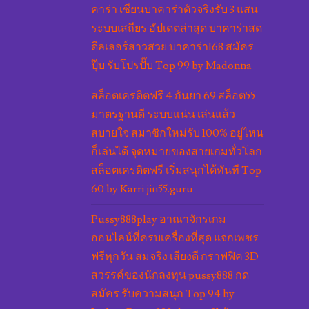
คาร่า เซียนบาคาร่าตัวจริงรับ 3 แสน
ระบบเสถียร อัปเดตล่าสุด บาคาร่าสด
ดีลเลอร์สาวสวย บาคาร่า168 สมัคร
ปุ๊บ รับโปรปั๊บ Top 99 by Madonna
สล็อตเครดิตฟรี 4 กันยา 69 สล็อต55
มาตรฐานดี ระบบแน่น เล่นแล้ว
สบายใจ สมาชิกใหม่รับ 100% อยู่ไหน
ก็เล่นได้ จุดหมายของสายเกมทั่วโลก
สล็อตเครดิตฟรี เริ่มสนุกได้ทันที Top
60 by Karri jin55.guru
Pussy888play อาณาจักรเกม
ออนไลน์ที่ครบเครื่องที่สุด แจกเพชร
ฟรีทุกวัน สมจริง เสียงดี กราฟฟิค 3D
สวรรค์ของนักลงทุน pussy888 กด
สมัคร รับความสนุก Top 94 by