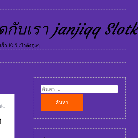
ดกับเรา janjiqq Slot
ว 10 วิ เป๋าตังตุงๆ
ค้นหา
สำหรับ:
บน
ห็น
JOKER
า
AUTO
สล็อต
โจ๊ก
เกอร์