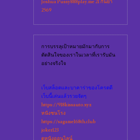
Joshua Pussy888play.me 21 กันยา
2569
การบรรลุเป้าหมายมักมากับการ
ตัดสินใจของเราในเวลาที่เรารับมัน
อย่างจริงใจ
เว็บสล็อตและบาคาร่าของโครตดี
เว็บนี้เล่นแล้วรวยจัดๆ
https://918kissauto.xyz
หนังชนโรง
https://sagame168th.club
joker123
ดูหนังออนไลน์