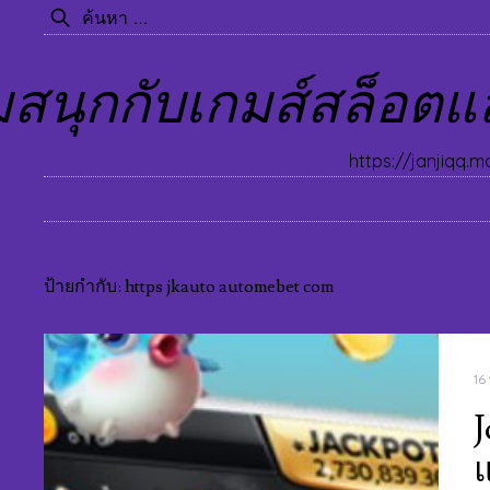
Skip
ค้นหา
to
สำหรับ:
content
สนุกกับเกมส์สล็อตและ
https://janjiqq.mo
ป้ายกำกับ:
https jkauto automebet com
16
J
แ