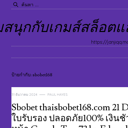
Skip
ค้นหา
to
สำหรับ:
content
สนุกกับเกมส์สล็อตและ
https://janjiqq.mo
ป้ายกำกับ:
sbobet168
31 ธันวาคม 2024
PAUL HAYES
Sbobet thaisbobet168.com 21 D
ใบรับรอง ปลอดภัย100% เงินชัวร