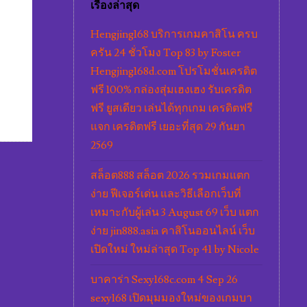
พ่อ
เรื่องล่าสุด
เหล้า
องุ่น
Hengjing168 บริการเกมคาสิโน ครบ
อันดับ
ครัน 24 ชั่วโมง Top 83 by Foster
1
แห่ง
Hengjing168d.com โปรโมชั่นเครดิต
นี้
ฟรี 100% กล่องสุ่มเฮงเฮง รับเครดิต
NAPA
ฟรี ยูสเดียว เล่นได้ทุกเกม เครดิตฟรี
VALLEY
สัก
แจก เครดิตฟรี เยอะที่สุด 29 กันยา
หนึ่ง
2569
ครั้ง
ใน
สล็อต888 สล็อต 2026 รวมเกมแตก
ชีวิต
ง่าย ฟีเจอร์เด่น และวิธีเลือกเว็บที่
ที่
คุณ
เหมาะกับผู้เล่น 3 August 69 เว็บ แตก
จำเป็น
ง่าย jin888.asia คาสิโนออนไลน์ เว็บ
ต้อง
ทดลอง
เปิดใหม่ ใหม่ล่าสุด Top 41 by Nicole
สัมผัส
บาคาร่า Sexy168c.com 4 Sep 26
sexy168 เปิดมุมมองใหม่ของเกมบา