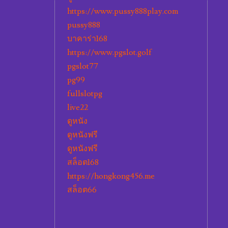
https://www.pussy888play.com
pussy888
บาคาร่า168
https://www.pgslot.golf
pgslot77
pg99
fullslotpg
live22
ดูหนัง
ดูหนังฟรี
ดูหนังฟรี
สล็อต168
https://hongkong456.me
สล็อต66