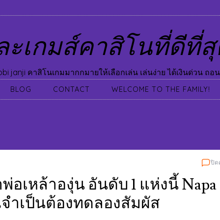
เกมส์คาสิโนที่ดีที่สุ
bi janji คาสิโนเกมมากกมายให้เลือกเล่น เล่นง่าย ได้เงินด่วน ถอนเร็
BLOG
CONTACT
WELCOME TO THE FAMILY!
ปิด
พ่อเหล้าองุ่น อันดับ 1 แห่งนี้ Napa
คุณจำเป็นต้องทดลองสัมผัส