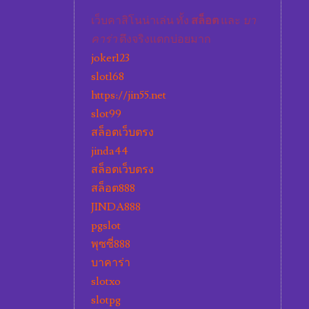
เว็บคาสิโนน่าเล่น ทั้ง
สล็อต
และ
บา
คาร่า
ตึงจริงแตกบ่อยมาก
joker123
slot168
https://jin55.net
slot99
สล็อตเว็บตรง
jinda44
สล็อตเว็บตรง
สล็อต888
JINDA888
pgslot
พุซซี่888
บาคาร่า
slotxo
slotpg