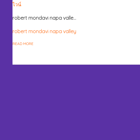
ไวน์
robert mondavi napa valle…
robert mondavi napa valley
READ MORE