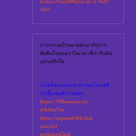
Joshua Pussy888play.me 21 กันยา
2569
การบรรลุเป้าหมายมักมากับการ
ตัดสินใจของเราในเวลาที่เรารับมัน
อย่างจริงใจ
เว็บสล็อตและบาคาร่าของโครตดี
เว็บนี้เล่นแล้วรวยจัดๆ
https://918kissauto.xyz
หนังชนโรง
https://sagame168th.club
joker123
ดูหนังออนไลน์