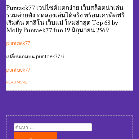
PU
Puntaek77 เวปไซต์แตกง่าย เว็บสล็อตน่าเล่น
เวป
รวมค่ายดัง ทดลองเล่นได้จริง พร้อมเครดิตฟรี
ไซต
แต
เริ่มต้น คาสิโน เว็บแม่ ใหม่ล่าสุด Top 63 by
ง่าย
Molly Puntaek77.fun 19 มิถุนายน 2569
เว็บ
สล็
puntaek77
น่า
เล่น
เปลี่ยนเกมบน puntaek77 บ่…
รวม
ค่า
puntaek77
ดัง
ทด
READ MORE
เล่น
ได้
จริง
พร้
เคร
ฟรี
เริ่ม
ค้นหา
ต้น
คา
สำหรับ:
สิโน