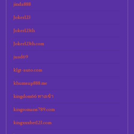
jinda888
Joker123
Joker123th
Joker123th.com
juad69
k1gt-auto.com
khumsup888.me
kingdom66 ทางเข้า
kingromans789.com
kingxxxbet123.com