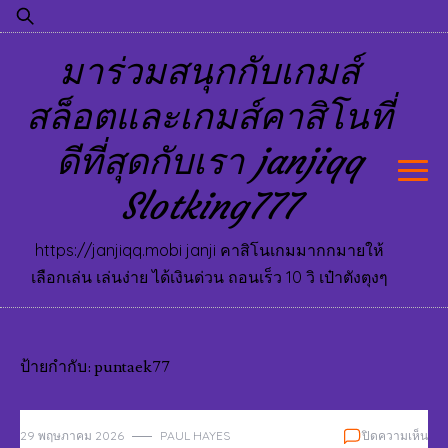
Skip
ค้นหา
to
สำหรับ:
มาร่วมสนุกกับเกมส์
content
สล็อตและเกมส์คาสิโนที่
ดีที่สุดกับเรา janjiqq
Slotking777
https://janjiqq.mobi janji คาสิโนเกมมากกมายให้
เลือกเล่น เล่นง่าย ได้เงินด่วน ถอนเร็ว 10 วิ เป๋าตังตุงๆ
ป้ายกำกับ:
puntaek77
บน
29 พฤษภาคม 2026
PAUL HAYES
ปิดความเห็น