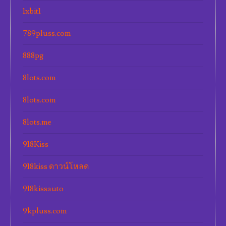
1xbit1
789pluss.com
888pg
8lots.com
8lots.com
8lots.me
918Kiss
918kiss ดาวน์โหลด
918kissauto
9kpluss.com