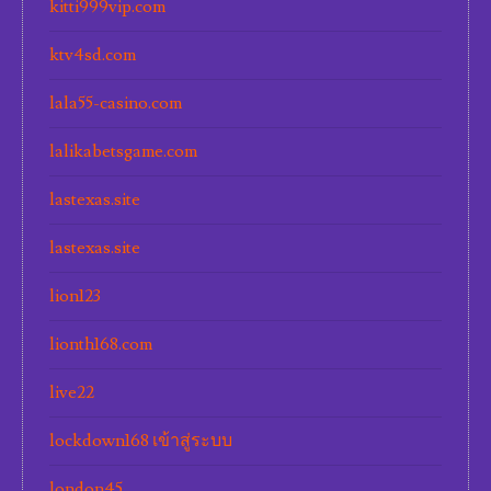
kitti999vip.com
ktv4sd.com
lala55-casino.com
lalikabetsgame.com
lastexas.site
lastexas.site
lion123
lionth168.com
live22
lockdown168 เข้าสู่ระบบ
london45