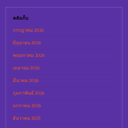
คลังเก็บ
กรกฎาคม 2026
มิถุนายน 2026
พฤษภาคม 2026
เมษายน 2026
มีนาคม 2026
กุมภาพันธ์ 2026
มกราคม 2026
ธันวาคม 2025