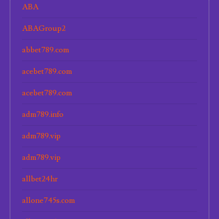
ABA
ABAGroup2
abbet789.com
acebet789.com
acebet789.com
adm789.info
adm789.vip
adm789.vip
allbet24hr
allone745s.com