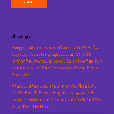
เว็บ
แม่
ใหม
ล่าส
TO
63
BY
เรื่องล่าสุด
MO
PU
Hengjing168 บริการเกมคาสิโน ครบครัน 24 ชั่วโมง
19
Top 83 by Foster Hengjing168d.com โปรโมชั่น
มิถ
เครดิตฟรี 100% กล่องสุ่มเฮงเฮง รับเครดิตฟรี ยูสเดียว
25
เล่นได้ทุกเกม เครดิตฟรี แจก เครดิตฟรี เยอะที่สุด 29
กันยา 2569
สล็อต888 สล็อต 2026 รวมเกมแตกง่าย ฟีเจอร์เด่น
และวิธีเลือกเว็บที่เหมาะกับผู้เล่น 3 August 69 เว็บ
แตกง่าย jin888.asia คาสิโนออนไลน์ เว็บเปิดใหม่ ใหม่
ล่าสุด Top 41 by Nicole