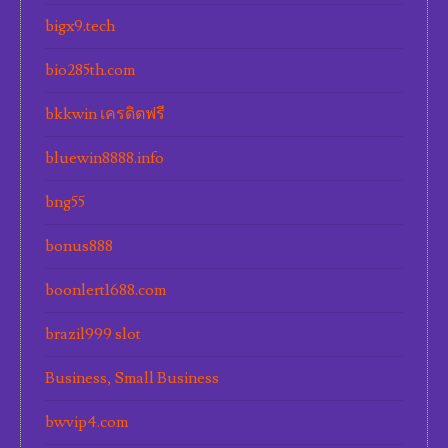
bigx9.tech
bio285th.com
bkkwin เครดิตฟรี
bluewin8888.info
bng55
bonus888
boonlert1688.com
brazil999 slot
Business, Small Business
bwvip4.com