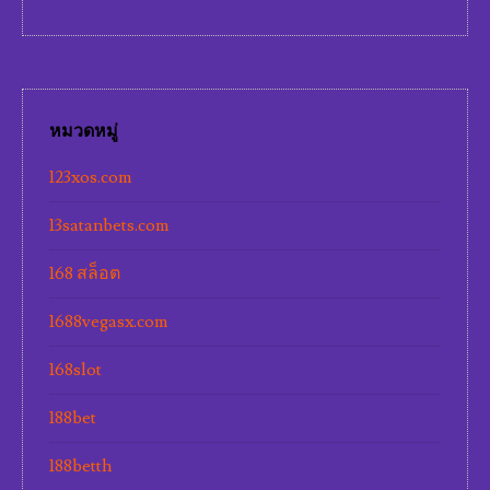
หมวดหมู่
123xos.com
13satanbets.com
168 สล็อต
1688vegasx.com
168slot
188bet
188betth