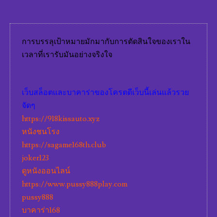
การบรรลุเป้าหมายมักมากับการตัดสินใจของเราใน
เวลาที่เรารับมันอย่างจริงใจ
เว็บสล็อตและบาคาร่าของโครตดีเว็บนี้เล่นแล้วรวย
จัดๆ
https://918kissauto.xyz
หนังชนโรง
https://sagame168th.club
joker123
ดูหนังออนไลน์
https://www.pussy888play.com
pussy888
บาคาร่า168