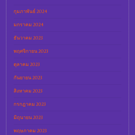
กุมภาพันธ์ 2024
มกราคม 2024
ธันวาคม 2023
พฤศจิกายน 2023
ตุลาคม 2023
กันยายน 2023
สิงหาคม 2023
กรกฎาคม 2023
มิถุนายน 2023
พฤษภาคม 2023