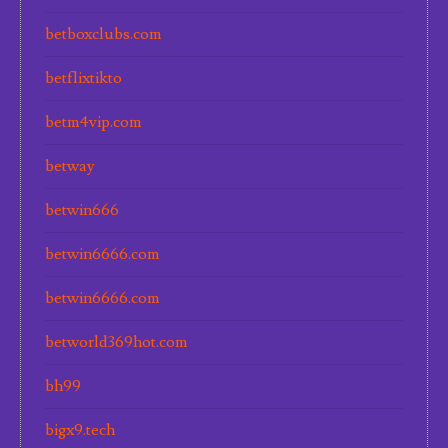
betboxclubs.com
betflixtikto
betm4vip.com
betway
betwin666
betwin6666.com
betwin6666.com
betworld369hot.com
bh99
bigx9.tech