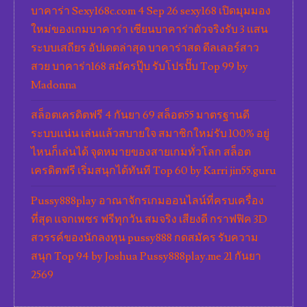
บาคาร่า Sexy168c.com 4 Sep 26 sexy168 เปิดมุมมอง
ใหม่ของเกมบาคาร่า เซียนบาคาร่าตัวจริงรับ 3 แสน
ระบบเสถียร อัปเดตล่าสุด บาคาร่าสด ดีลเลอร์สาว
สวย บาคาร่า168 สมัครปุ๊บ รับโปรปั๊บ Top 99 by
Madonna
สล็อตเครดิตฟรี 4 กันยา 69 สล็อต55 มาตรฐานดี
ระบบแน่น เล่นแล้วสบายใจ สมาชิกใหม่รับ 100% อยู่
ไหนก็เล่นได้ จุดหมายของสายเกมทั่วโลก สล็อต
เครดิตฟรี เริ่มสนุกได้ทันที Top 60 by Karri jin55.guru
Pussy888play อาณาจักรเกมออนไลน์ที่ครบเครื่อง
ที่สุด แจกเพชร ฟรีทุกวัน สมจริง เสียงดี กราฟฟิค 3D
สวรรค์ของนักลงทุน pussy888 กดสมัคร รับความ
สนุก Top 94 by Joshua Pussy888play.me 21 กันยา
2569