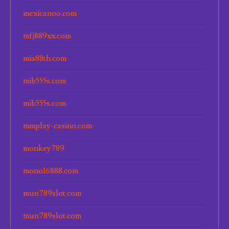
mexicanoo.com
mfj889xx.com
mia88th.com
mib555s.com
mib555s.com
mmplay-casino.com
monkey789
mono16888.com
mun789slot.com
mun789slot.com