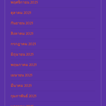
พฤศจิกายน 2025
ตุลาคม 2025
กันยายน 2025
สิงหาคม 2025
กรกฎาคม 2025
มิถุนายน 2025
พฤษภาคม 2025
เมษายน 2025
มีนาคม 2025
กุมภาพันธ์ 2025