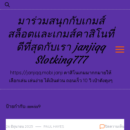
Skip
ค้นหา
to
สำหรับ:
มาร่วมสนุกกับเกมส์
content
สล็อตและเกมส์คาสิโนที่
ดีที่สุดกับเรา janjiqq
Slotking777
https://janjiqq.mobi janji คาสิโนเกมมากกมายให้
เลือกเล่น เล่นง่าย ได้เงินด่วน ถอนเร็ว 10 วิ เป๋าตังตุงๆ
ป้ายกำกับ:
mwin9
บน
26 มิถุนายน 2025
PAUL HAYES
ปิดความเห็น