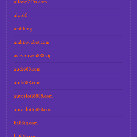
allone745s.com
alot66
ambking
ambnovabet.com
askyouwin888 vip
audi688.com
audi688.com
autoslot16888.com
autoslot16888.com
ba88th.com
ba88th.com