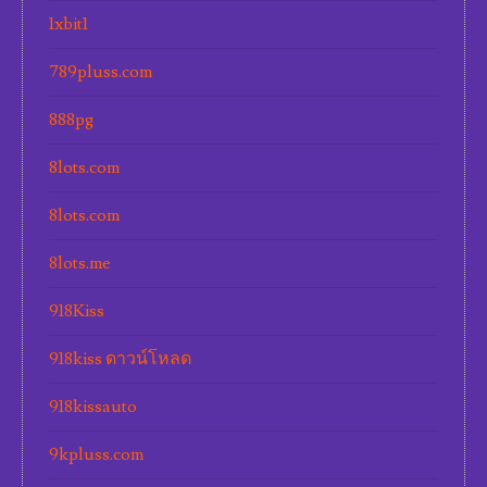
1xbit1
789pluss.com
888pg
8lots.com
8lots.com
8lots.me
918Kiss
918kiss ดาวน์โหลด
918kissauto
9kpluss.com