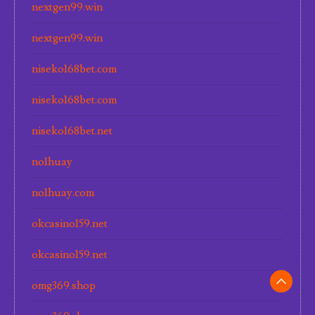
nextgen99.win
nextgen99.win
niseko168bet.com
niseko168bet.com
niseko168bet.net
no1huay
no1huay.com
okcasino159.net
okcasino159.net
omg369.shop