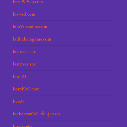
kitti999vip.com
ktv4sd.com
lala55-casino.com
lalikabetsgame.com
lastexas.site
lastexas.site
lion123
lionth168.com
live22
lockdown168 เข้าสู่ระบบ
london45