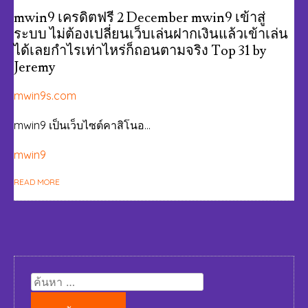
MW
mwin9 เครดิตฟรี 2 December mwin9 เข้าสู่
เคร
ระบบ ไม่ต้องเปลี่ยนเว็บเล่นฝากเงินแล้วเข้าเล่น
ฟรี
2
ได้เลยกำไรเท่าไหร่ก็ถอนตามจริง Top 31 by
DE
Jeremy
MW
เข้า
mwin9s.com
สู่
ระบ
mwin9 เป็นเว็บไซต์คาสิโนอ…
ไม่
ต้อง
mwin9
เปลี
เว็บ
READ MORE
เล่น
ฝาก
เงิน
แล้
เข้า
เล่น
ได้
ค้นหา
เลย
กำไ
สำหรับ:
เท่า