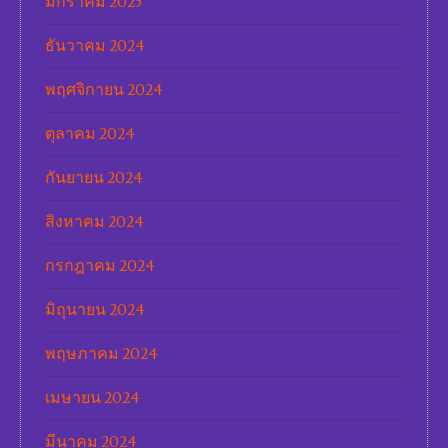
มกราคม 2025
ธันวาคม 2024
พฤศจิกายน 2024
ตุลาคม 2024
กันยายน 2024
สิงหาคม 2024
กรกฎาคม 2024
มิถุนายน 2024
พฤษภาคม 2024
เมษายน 2024
มีนาคม 2024