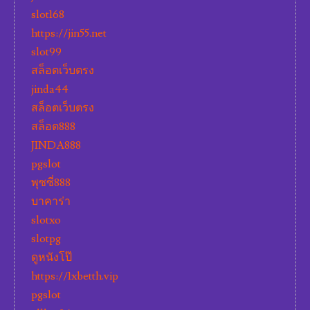
slot168
https://jin55.net
slot99
สล็อตเว็บตรง
jinda44
สล็อตเว็บตรง
สล็อต888
JINDA888
pgslot
พุซซี่888
บาคาร่า
slotxo
slotpg
ดูหนังโป๊
https://1xbetth.vip
pgslot