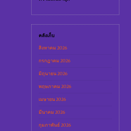
คลังเก็บ
สิงหาคม 2026
กรกฎาคม 2026
มิถุนายน 2026
พฤษภาคม 2026
เมษายน 2026
มีนาคม 2026
กุมภาพันธ์ 2026