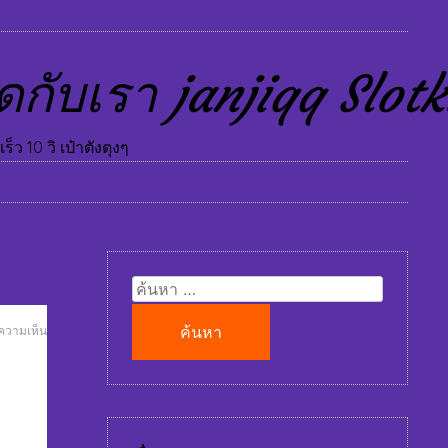
ดกับเรา janjiqq Slot
ว 10 วิ เป๋าตังตุงๆ
ค้นหา
สำหรับ:
บน
ความเห็น
MIA88
เครดิต
ฟรี
10
ตุลาคม