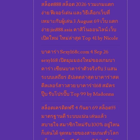
สล็อต888 สล็อต 2026 รวมเกมแตก
ง่าย ฟีเจอร์เด่น และวิธีเลือกเว็บที่
เหมาะกับผู้เล่น 3 August 69 เว็บ แตก
ง่าย jin888.asia คาสิโนออนไลน์ เว็บ
เปิดใหม่ ใหม่ล่าสุด Top 41 by Nicole
บาคาร่า Sexy168c.com 4 Sep 26
sexy168 เปิดมุมมองใหม่ของเกมบา
คาร่า เซียนบาคาร่าตัวจริงรับ 3 แสน
ระบบเสถียร อัปเดตล่าสุด บาคาร่าสด
ดีลเลอร์สาวสวย บาคาร่า168 สมัคร
ปุ๊บ รับโปรปั๊บ Top 99 by Madonna
สล็อตเครดิตฟรี 4 กันยา 69 สล็อต55
มาตรฐานดี ระบบแน่น เล่นแล้ว
สบายใจ สมาชิกใหม่รับ 100% อยู่ไหน
ก็เล่นได้ จุดหมายของสายเกมทั่วโลก