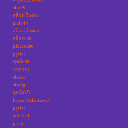
https://jin55.net
slot99
สล็อตเว็บตรง
jinda44
สล็อตเว็บตรง
สล็อต888
JINDA888
pgslot
พุซซี่888
บาคาร่า
slotxo
slotpg
ดูหนังโป๊
https://1xbetth.vip
pgslot
allbet24
pg slot