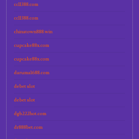
cc11388.com
cc11388.com
chinatown888.win
cupcake88x.com
cupcake88x.com
daruma1688.com
debet slot
debet slot
dgb222hot.com
dr888bet.com