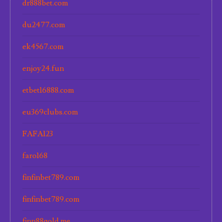
dr888bet.com
du2477.com
ek4567.com
enjoy24.fun
etbet16888.com
eu369clubs.com
FAFA123
faro168
finfinbet789.com
finfinbet789.com
finn88gold.me