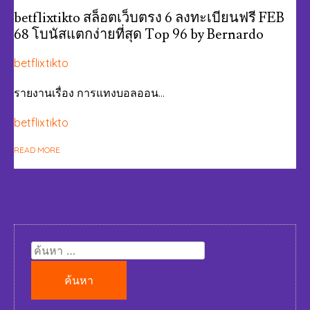
BET
betflixtikto สล็อตเว็บตรง 6 ลงทะเบียนฟรี FEB
สล็
68 โบนัสแตกง่ายที่สุด Top 96 by Bernardo
เว็บ
ตรง
6
betflixtikto
ลง
ทะเ
รายงานเรื่อง การแทงบอลออน…
ฟรี
FEB
betflixtikto
68
โบน
READ MORE
แต
ง่าย
ที่สุ
TO
96
BY
BE
ค้นหา
สำหรับ: