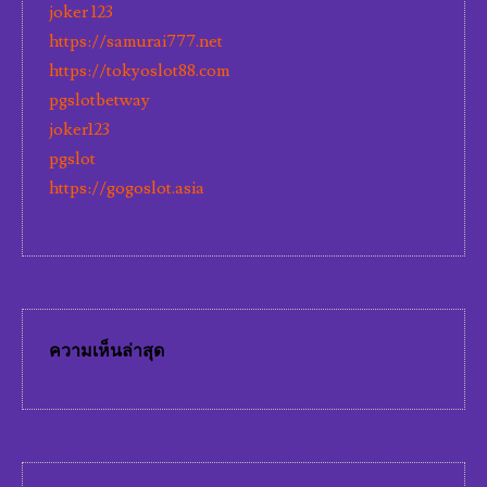
joker 123
https://samurai777.net
https://tokyoslot88.com
pgslotbetway
joker123
pgslot
https://gogoslot.asia
ความเห็นล่าสุด