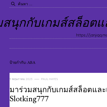
Skip
ค้นหา
to
สำหรับ:
content
สนุกกับเกมส์สล็อตและ
https://janjiqq.mo
ป้ายกำกับ:
ABA
5 พฤษภาคม 2023
PAUL HAYES
มาร่วมสนุกกับเกมส์สล็อตและเกม
Slotking777