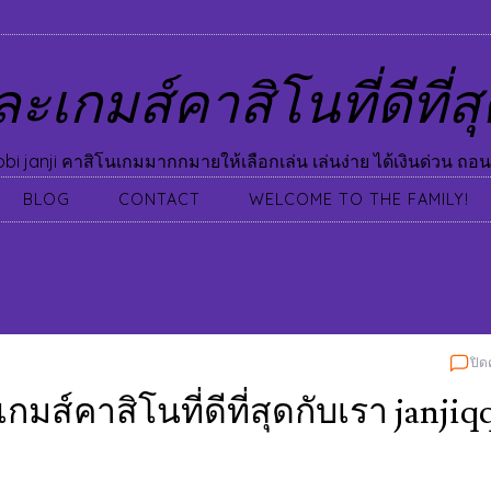
เกมส์คาสิโนที่ดีที่สุ
bi janji คาสิโนเกมมากกมายให้เลือกเล่น เล่นง่าย ได้เงินด่วน ถอนเร็
BLOG
CONTACT
WELCOME TO THE FAMILY!
ปิด
ส์คาสิโนที่ดีที่สุดกับเรา janjiq