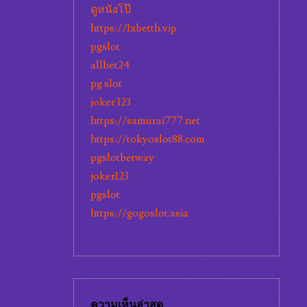
ดูหนังโป๊
https://1xbetth.vip
pgslot
allbet24
pg slot
joker 123
https://samurai777.net
https://tokyoslot88.com
pgslotbetway
joker123
pgslot
https://gogoslot.asia
ความเห็นล่าสุด