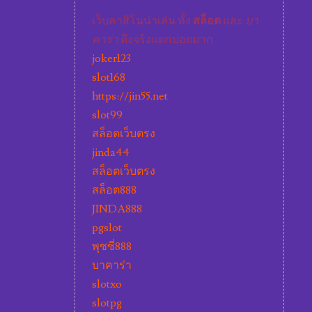
เว็บคาสิโนน่าเล่น ทั้ง
สล็อต
และ
บา
คาร่า
ตึงจริงแตกบ่อยมาก
joker123
slot168
https://jin55.net
slot99
สล็อตเว็บตรง
jinda44
สล็อตเว็บตรง
สล็อต888
JINDA888
pgslot
พุซซี่888
บาคาร่า
slotxo
slotpg