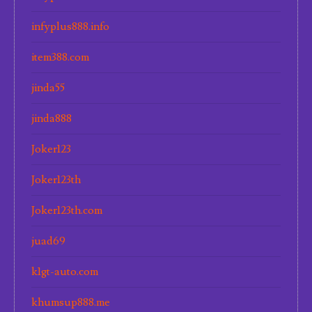
infyplus888.info
item388.com
jinda55
jinda888
Joker123
Joker123th
Joker123th.com
juad69
k1gt-auto.com
khumsup888.me