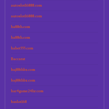
autoslot16888.com
autoslot16888.com
ba88th.com
ba88th.com
babet555.com
Baccarat
baj88thbz.com
baj88thbz.com
bar4game24hr.com
baslot168