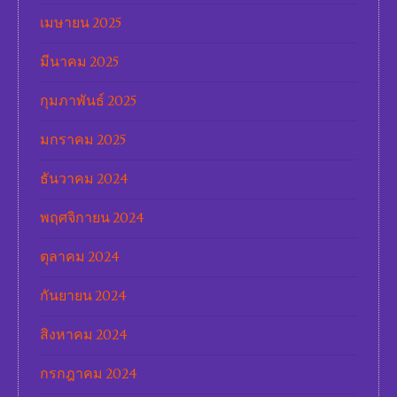
เมษายน 2025
มีนาคม 2025
กุมภาพันธ์ 2025
มกราคม 2025
ธันวาคม 2024
พฤศจิกายน 2024
ตุลาคม 2024
กันยายน 2024
สิงหาคม 2024
กรกฎาคม 2024