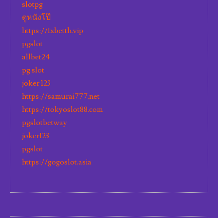
slotpg
ดูหนังโป๊
https://1xbetth.vip
pgslot
allbet24
pg slot
joker 123
https://samurai777.net
https://tokyoslot88.com
pgslotbetway
joker123
pgslot
https://gogoslot.asia