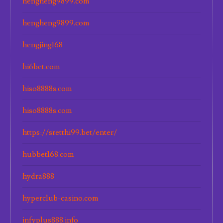
hengheng9899.com
hengheng9899.com
hengjing168
hi6bet.com
hiso8888s.com
hiso8888s.com
https://sretthi99.bet/enter/
hubbet168.com
hydra888
hyperclub-casino.com
infyplus888.info