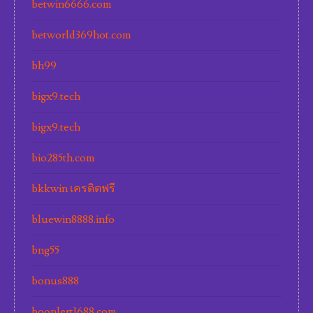
betwin6666.com
betworld369hot.com
bh99
bigx9.tech
bigx9.tech
bio285th.com
bkkwin เครดิตฟรี
bluewin8888.info
bng55
bonus888
boonlert1688.com