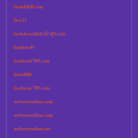
lionth168.com
live22
lockdown168 เข้าสู่ระบบ
london45
london6789.com
lotto888
luckycat789.com
m4newonline.com
m4newonline.com
m4newonline.net