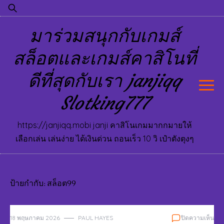
Skip
ค้นหา
to
สำหรับ:
มาร่วมสนุกกับเกมส์
content
สล็อตและเกมส์คาสิโนที่
ดีที่สุดกับเรา janjiqq
Slotking777
https://janjiqq.mobi janji คาสิโนเกมมากกมายให้
เลือกเล่น เล่นง่าย ได้เงินด่วน ถอนเร็ว 10 วิ เป๋าตังตุงๆ
ป้ายกำกับ:
สล็อต99
บน
18 พฤษภาคม 2026
PAUL HAYES
ปิดความเห็น