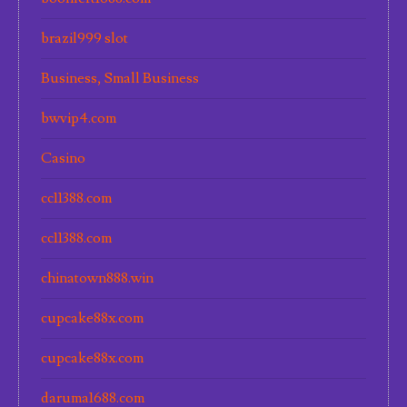
brazil999 slot
Business, Small Business
bwvip4.com
Casino
cc11388.com
cc11388.com
chinatown888.win
cupcake88x.com
cupcake88x.com
daruma1688.com