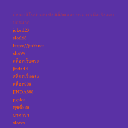
เว็บคาสิโนน่าเล่น ทั้ง
สล็อต
และ
บาคาร่า
ตึงจริงแตก
บ่อยมาก
joker123
slot168
https://jin55.net
slot99
สล็อตเว็บตรง
jinda44
สล็อตเว็บตรง
สล็อต888
JINDA888
pgslot
พุซซี่888
บาคาร่า
slotxo