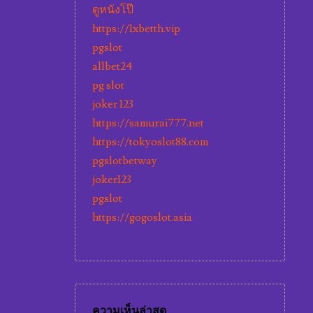
ดูหนังโป๊
https://1xbetth.vip
pgslot
allbet24
pg slot
joker 123
https://samurai777.net
https://tokyoslot88.com
pgslotbetway
joker123
pgslot
https://gogoslot.asia
ความเห็นล่าสุด