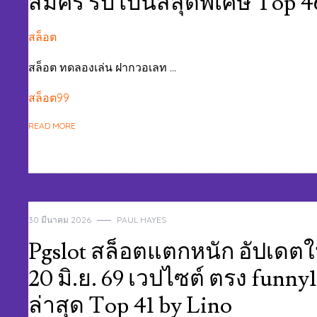
สมัคร รับโบนัสสุดพิเศษ Top 46
สล็อต
สล็อต ทดลองเล่น ฝากวอเลท …
สล็อต99
READ MORE
30 มีนาคม 2026
PAUL HAYES
Pgslot สล็อตแตกหนัก อัปเดตใหม่
20 มิ.ย. 69 เวปไซต์ ตรง funny1
ล่าสุด Top 41 by Lino