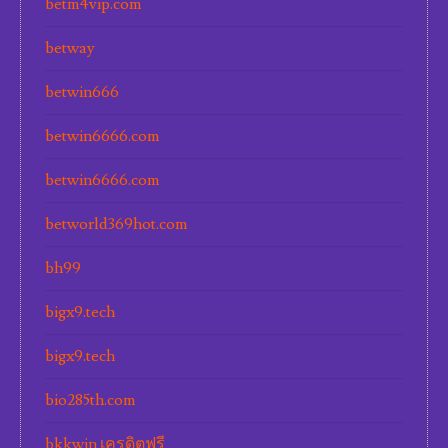
betm4vip.com
betway
betwin666
betwin6666.com
betwin6666.com
betworld369hot.com
bh99
bigx9.tech
bigx9.tech
bio285th.com
bkkwin เครดิตฟรี