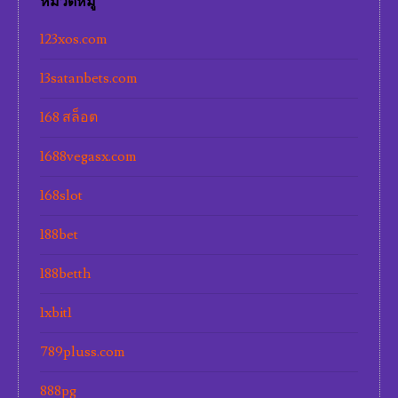
หมวดหมู่
123xos.com
13satanbets.com
168 สล็อต
1688vegasx.com
168slot
188bet
188betth
1xbit1
789pluss.com
888pg