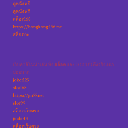
ดูหนังฟรี
ดูหนังฟรี
สล็อต168
https://hongkong456.me
สล็อต66
เว็บคาสิโนน่าเล่น ทั้ง
สล็อต
และ
บาคาร่า
ตึงจริงแตก
บ่อยมาก
joker123
slot168
https://jin55.net
slot99
สล็อตเว็บตรง
jinda44
สล็อตเว็บตรง