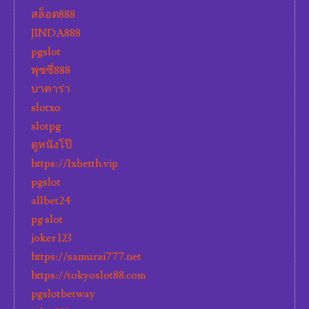
สล็อต888
JINDA888
pgslot
พุซซี่888
บาคาร่า
slotxo
slotpg
ดูหนังโป๊
https://1xbetth.vip
pgslot
allbet24
pg slot
joker 123
https://samurai777.net
https://tokyoslot88.com
pgslotbetway