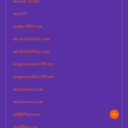
mario678.info
mars95
medee989.com
meekin365day.com
meekin365day.com
megawaysbet789.net
megawaysbet789.net
mexicanoo.com
mexicanoo.com
mfj889xx.com
mia88th.com