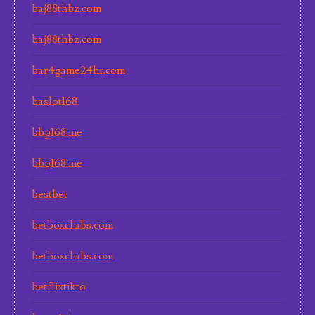
baj88thbz.com
baj88thbz.com
bar4game24hr.com
baslot168
bbp168.me
bbp168.me
bestbet
betboxclubs.com
betboxclubs.com
betflixtikto