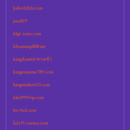
Joker123th.com
juad69
k1gt-auto.com
khumsup888.me
kingdom66 ทางเข้า
kingromans789.com
kingxxxbet123.com
kitti999vip.com
ktv4sd.com
lala55-casino.com