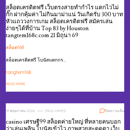
สล็
สล็อตเครดิตฟรี เว็บตรงสายทำกำไร แตกไวไม่
เคร
กั๊ก ฝากคุ้มค่า ไม่กินมาม่าแน่ วันเกิดรับ 300 บาท
ฟรี
เว็บ
หัวแถววงการเกม สล็อตเครดิตฟรี สมัครเล่น
ตรง
ง่ายๆได้ที่บ้าน Top 83 by Houston
สาย
tangtem168c.com 21 มิถุนา 69
ทำ
กำไ
สล็อต168
แต
ไว
สล็อตเครดิตฟรี โบนัสแตกกร…
ไม่
กั๊ก
tangtem168
ฝาก
คุ้ม
ค่า
READ MORE
ไม่
กิน
มา
ม่า
บน
18 พฤษภาคม 2026
PAUL HAYES
ปิดความเห็น
แน่
CAS
วัน
casino เศรษฐี99 สล็อตค่ายใหญ่ ที่หลายคนบอก
เศร
เกิด
ว่าเล่นเพลิน โบนัสเข้าไว ภาพสวยสะดุดตา เว็บ
สล็
รับ