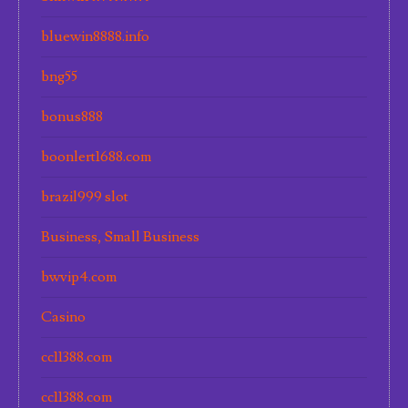
bluewin8888.info
bng55
bonus888
boonlert1688.com
brazil999 slot
Business, Small Business
bwvip4.com
Casino
cc11388.com
cc11388.com