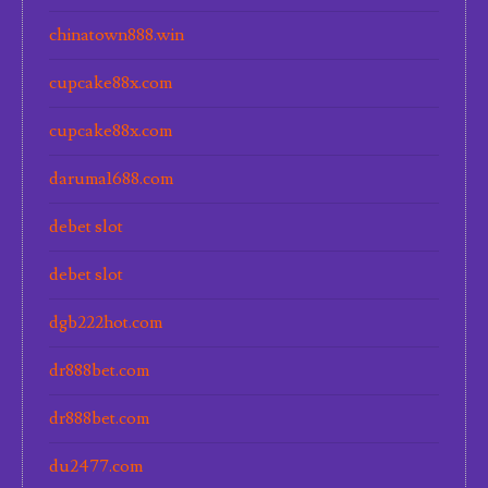
chinatown888.win
cupcake88x.com
cupcake88x.com
daruma1688.com
debet slot
debet slot
dgb222hot.com
dr888bet.com
dr888bet.com
du2477.com