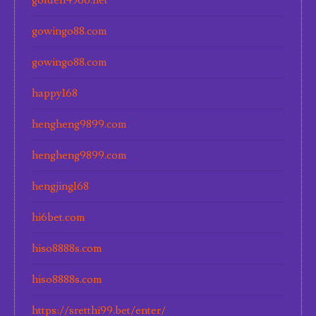
golden4566.net
gowingo88.com
gowingo88.com
happy168
hengheng9899.com
hengheng9899.com
hengjing168
hi6bet.com
hiso8888s.com
hiso8888s.com
https://sretthi99.bet/enter/