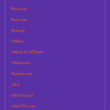
8lots.com
8lots.com
8lots.me
918Kiss
918kiss ดาวน์โหลด
918kissauto
9kpluss.com
ABA
ABAGroup2
abbet789.com