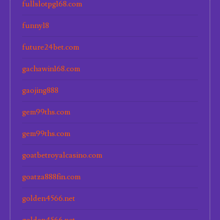
fullslotpg168.com
funny18
future24bet.com
gachawin168.com
gaojing888
gem99ths.com
gem99ths.com
goatbetroyalcasino.com
goatza888fin.com
golden4566.net