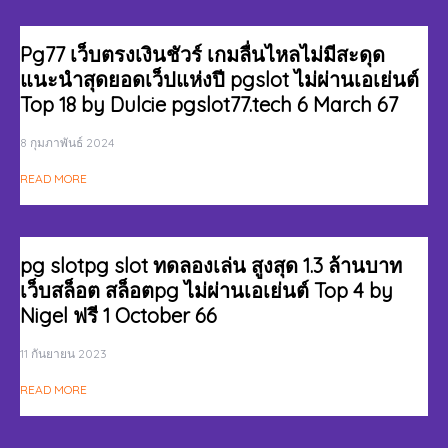
Pg77 เว็บตรงเงินชัวร์ เกมลื่นไหลไม่มีสะดุด
แนะนำสุดยอดเว็ปแห่งปี pgslot ไม่ผ่านเอเย่นต์
Top 18 by Dulcie pgslot77.tech 6 March 67
8 กุมภาพันธ์ 2024
READ MORE
pg slotpg slot ทดลองเล่น สูงสุด 1.3 ล้านบาท
เว็บสล็อต สล็อตpg ไม่ผ่านเอเย่นต์ Top 4 by
Nigel ฟรี 1 October 66
11 กันยายน 2023
READ MORE