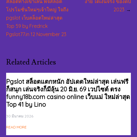
เรื่อง
สล็อตทางเข้าเล่น พีจีสล็อต
ง่าย ได้เงินจริง ของดีปี
โปรโมชั่นใหม่ๆเจ้าใหญ่ ใจถึง
2023
pgslot เว็บสล็อตใหม่ล่าสุด
Top 59 by Fredrick
Pgslot77.in 12 November 23
Related Articles
Pgslot สล็อตแตกหนัก อัปเดตใหม่ล่าสุด เล่นฟรี
ก็สนุก เล่นจริงก็มีลุ้น 20 มิ.ย. 69 เวปไซต์ ตรง
funny18b.com casino online เว็บแม่ ใหม่ล่าสุด
Top 41 by Lino
30 มีนาคม 2026
READ MORE