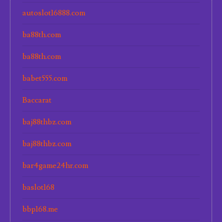
autoslot16888.com
ba88th.com
ba88th.com
babet555.com
Baccarat
baj88thbz.com
baj88thbz.com
bar4game24hr.com
baslot168
bbp168.me