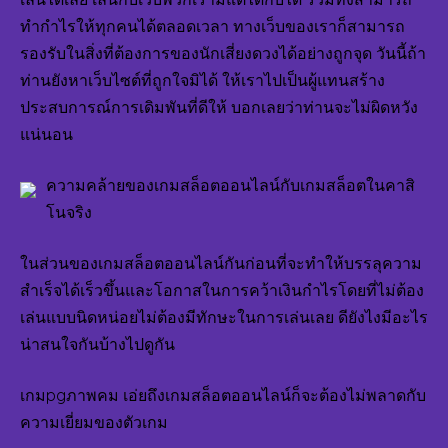
ทำกำไรให้ทุกคนได้ตลอดเวลา ทางเว็บของเราก็สามารถ
รองรับในสิ่งที่ต้องการของนักเสี่ยงดวงได้อย่างถูกจุด วันนี้ถ้า
ท่านยังหาเว็บไซต์ที่ถูกใจมิได้ ให้เราไปเป็นผู้แทนสร้าง
ประสบการณ์การเดิมพันที่ดีให้ บอกเลยว่าท่านจะไม่ผิดหวัง
แน่นอน
ความคล้ายของเกมสล็อตออนไลน์กับเกมสล็อตในคาสิ
โนจริง
ในส่วนของเกมสล็อตออนไลน์กันก่อนที่จะทำให้บรรลุความ
สำเร็จได้เร็วขึ้นและโอกาสในการคว้าเงินกำไรโดยที่ไม่ต้อง
เล่นแบบนิดหน่อยไม่ต้องมีทักษะในการเล่นเลย ดียังไงมีอะไร
น่าสนใจกันบ้างไปดูกัน
เกมpgภาพคม เอ่ยถึงเกมสล็อตออนไลน์ก็จะต้องไม่พลาดกับ
ความเยี่ยมของตัวเกม