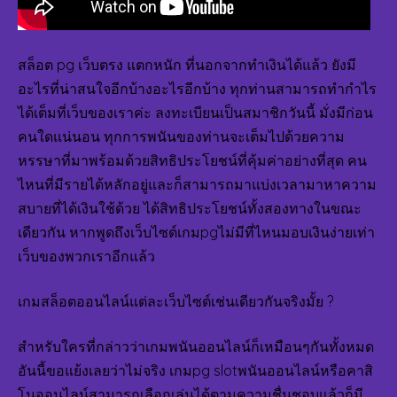
TO
25
BY
KA
สล็อต pg เว็บตรง แตกหนัก ที่นอกจากทำเงินได้แล้ว ยังมี
อะไรที่น่าสนใจอีกบ้างอะไรอีกบ้าง ทุกท่านสามารถทำกำไร
ได้เต็มที่เว็บของเราค่ะ ลงทะเบียนเป็นสมาชิกวันนี้ มั่งมีก่อน
คนใดแน่นอน ทุกการพนันของท่านจะเต็มไปด้วยความ
หรรษาที่มาพร้อมด้วยสิทธิประโยชน์ที่คุ้มค่าอย่างที่สุด คน
ไหนที่มีรายได้หลักอยู่และก็สามารถมาแบ่งเวลามาหาความ
สบายที่ได้เงินใช้ด้วย ได้สิทธิประโยชน์ทั้งสองทางในขณะ
เดียวกัน หากพูดถึงเว็บไซต์เกมpgไม่มีที่ไหนมอบเงินง่ายเท่า
เว็บของพวกเราอีกแล้ว
เกมสล็อตออนไลน์แต่ละเว็บไซต์เช่นเดียวกันจริงมั้ย ?
สำหรับใครที่กล่าวว่าเกมพนันออนไลน์ก็เหมือนๆกันทั้งหมด
อันนี้ขอแย้งเลยว่าไม่จริง เกมpg slotพนันออนไลน์หรือคาสิ
โนออนไลน์สามารถเลือกเล่นได้ตามความชื่นชอบแล้วก็มี