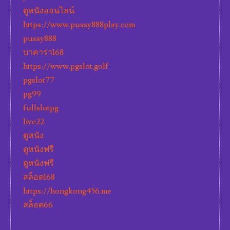
ดูหนังออนไลน์
https://www.pussy888play.com
pussy888
บาคาร่า168
https://www.pgslot.golf
pgslot77
pg99
fullslotpg
live22
ดูหนัง
ดูหนังฟรี
ดูหนังฟรี
สล็อต168
https://hongkong456.me
สล็อต66