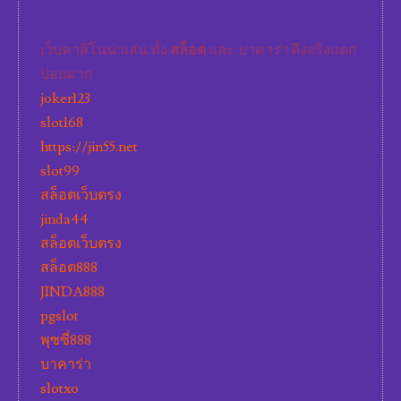
เว็บคาสิโนน่าเล่น ทั้ง
สล็อต
และ
บาคาร่า
ตึงจริงแตก
บ่อยมาก
joker123
slot168
https://jin55.net
slot99
สล็อตเว็บตรง
jinda44
สล็อตเว็บตรง
สล็อต888
JINDA888
pgslot
พุซซี่888
บาคาร่า
slotxo