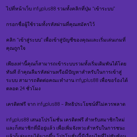
ไปที่หน้าเว็บ infyplus88 รวมทั้งคลิกที่ปุ่ม “เข้าระบบ”
กรอกชื่อผู้ใช้รวมทั้งรหัสผ่านที่คุณสมัครไว้
คลิก “เข้าสู่ระบบ” เพื่อเข้าสู่บัญชีของคุณและเริ่มเล่นเกมที่
คุณถูกใจ
เพียงเท่านี้คุณก็สามารถเข้าระบบรวมทั้งเริ่มเดิมพันได้โดย
ทันที ถ้าคุณลืมรหัสผ่านหรือมีปัญหาสำหรับในการเข้าสู่
ระบบ สามารถติดต่อคณะทำงาน infyplus88 เพื่อขอร้องได้
ตลอด 24 ชั่วโมง
เครดิตฟรี จาก infyplus88 – สิทธิประโยชน์ที่ไม่ควรพลาด
infyplus88 เสนอโปรโมชั่น เครดิตฟรี สำหรับสมาชิกใหม่
และก็สมาชิกที่มีอยู่แล้ว เพื่อเพิ่มจังหวะสำหรับในการชนะ
แล้วก็เล่นเกมได้มากขึ้น โปรโมชั่นนี้มีเงื่อนไขที่ไม่ซับซ้อน