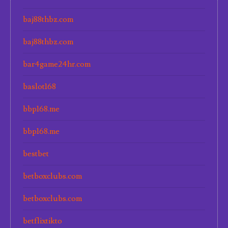
baj88thbz.com
baj88thbz.com
bar4game24hr.com
baslot168
bbp168.me
bbp168.me
bestbet
betboxclubs.com
betboxclubs.com
betflixtikto