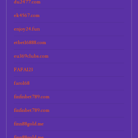
du2477.com
ek4567.com
enjoy24.fun
etbet16888.com
eu369clubs.com
FAFA123
faro168
finfinbet789.com
finfinbet789.com
finn88gold.me
finn88gold.me