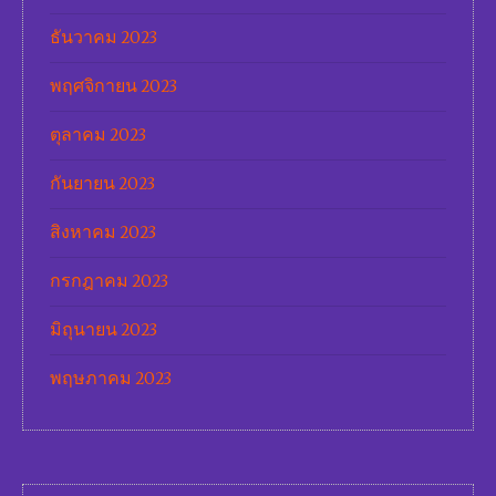
ธันวาคม 2023
พฤศจิกายน 2023
ตุลาคม 2023
กันยายน 2023
สิงหาคม 2023
กรกฎาคม 2023
มิถุนายน 2023
พฤษภาคม 2023