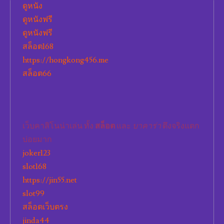
ดูหนัง
ดูหนังฟรี
ดูหนังฟรี
สล็อต168
https://hongkong456.me
สล็อต66
เว็บคาสิโนน่าเล่น ทั้ง
สล็อต
และ
บาคาร่า
ตึงจริงแตก
บ่อยมาก
joker123
slot168
https://jin55.net
slot99
สล็อตเว็บตรง
jinda44