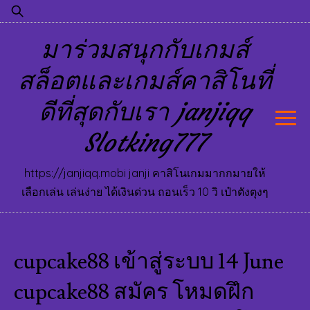
Skip
ค้นหา
to
สำหรับ:
มาร่วมสนุกกับเกมส์
content
สล็อตและเกมส์คาสิโนที่
ดีที่สุดกับเรา janjiqq
Slotking777
https://janjiqq.mobi janji คาสิโนเกมมากกมายให้
เลือกเล่น เล่นง่าย ได้เงินด่วน ถอนเร็ว 10 วิ เป๋าตังตุงๆ
cupcake88 เข้าสู่ระบบ 14 June
cupcake88 สมัคร โหมดฝึก