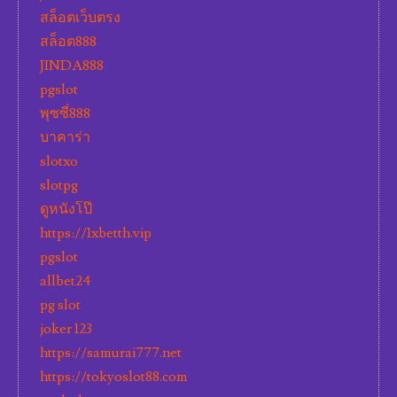
สล็อตเว็บตรง
สล็อต888
JINDA888
pgslot
พุซซี่888
บาคาร่า
slotxo
slotpg
ดูหนังโป๊
https://1xbetth.vip
pgslot
allbet24
pg slot
joker 123
https://samurai777.net
https://tokyoslot88.com