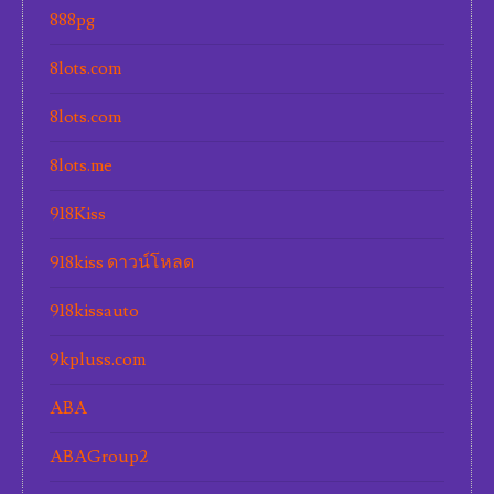
888pg
8lots.com
8lots.com
8lots.me
918Kiss
918kiss ดาวน์โหลด
918kissauto
9kpluss.com
ABA
ABAGroup2