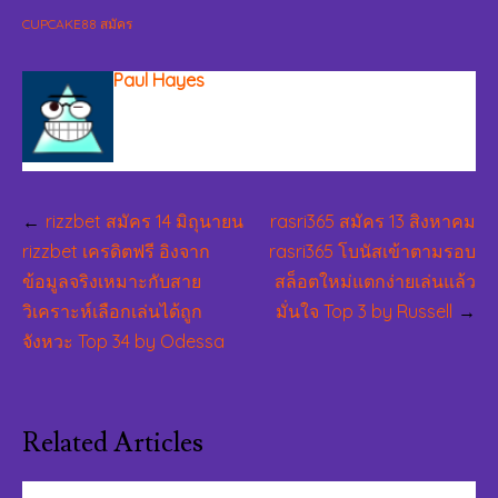
CUPCAKE88 สมัคร
Paul Hayes
แนะแนว
rizzbet สมัคร 14 มิถุนายน
rasri365 สมัคร 13 สิงหาคม
เรื่อง
rizzbet เครดิตฟรี อิงจาก
rasri365 โบนัสเข้าตามรอบ
ข้อมูลจริงเหมาะกับสาย
สล็อตใหม่แตกง่ายเล่นแล้ว
วิเคราะห์เลือกเล่นได้ถูก
มั่นใจ Top 3 by Russell
จังหวะ Top 34 by Odessa
Related Articles