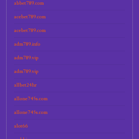
abbet789.com
acebet789.com
acebet789.com
adm789.info
adm789.vip
adm789.vip
allbet24hr
allone745s.com
allone745s.com
alot66