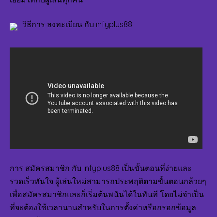
คำ
แน
วิธีการ ลงทะเบียน กับ infyplus88
อัตโ
แส
ปุ่ม
อธิ
แบ
อิน
เท
อร์
แอ
ค
ทีฟ
เหม
กับ
ผู้
เริ่ม
การ สมัครสมาชิก กับ infyplus88 เป็นขั้นตอนที่ง่ายและ
ต้น
รวดเร็วทันใจ ผู้เล่นใหม่สามารถประพฤติตามขั้นตอนกล้วยๆ
ใหม
TO
เพื่อสมัครสมาชิกและก็เริ่มต้นพนันได้ในทันที โดยไม่จำเป็น
93
ที่จะต้องใช้เวลานานสำหรับในการตั้งค่าหรือกรอกข้อมูล
BY