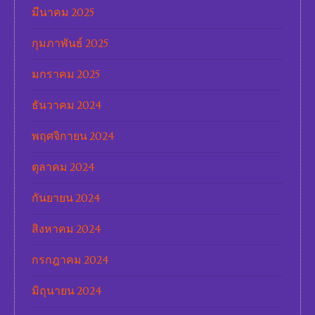
มีนาคม 2025
กุมภาพันธ์ 2025
มกราคม 2025
ธันวาคม 2024
พฤศจิกายน 2024
ตุลาคม 2024
กันยายน 2024
สิงหาคม 2024
กรกฎาคม 2024
มิถุนายน 2024