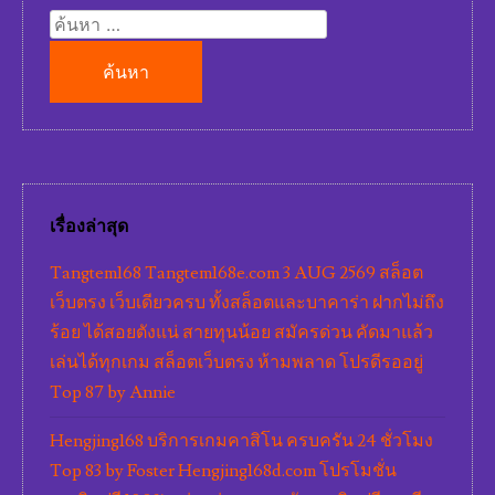
ภา
ค้นหา
สวย
สำหรับ:
คม
ชัด
3D
SR
PGS
TO
77
BY
เรื่องล่าสุด
DA
ST
Tangtem168 Tangtem168e.com 3 AUG 2569 สล็อต
เว็บตรง เว็บเดียวครบ ทั้งสล็อตและบาคาร่า ฝากไม่ถึง
ร้อย ได้สอยตังแน่ สายทุนน้อย สมัครด่วน คัดมาแล้ว
เล่นได้ทุกเกม สล็อตเว็บตรง ห้ามพลาด โปรดีรออยู่
Top 87 by Annie
Hengjing168 บริการเกมคาสิโน ครบครัน 24 ชั่วโมง
Top 83 by Foster Hengjing168d.com โปรโมชั่น