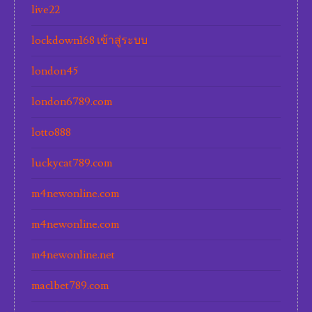
live22
lockdown168 เข้าสู่ระบบ
london45
london6789.com
lotto888
luckycat789.com
m4newonline.com
m4newonline.com
m4newonline.net
mac1bet789.com