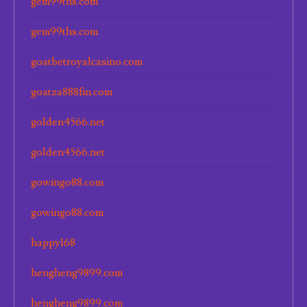
gem99ths.com
gem99ths.com
goatbetroyalcasino.com
goatza888fin.com
golden4566.net
golden4566.net
gowingo88.com
gowingo88.com
happy168
hengheng9899.com
hengheng9899.com