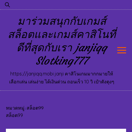
Skip
ค้นหา
to
สำหรับ:
มาร่วมสนุกกับเกมส์
content
สล็อตและเกมส์คาสิโนที่
ดีที่สุดกับเรา janjiqq
Slotking777
https://janjiqq.mobi janji คาสิโนเกมมากกมายให้
เลือกเล่น เล่นง่าย ได้เงินด่วน ถอนเร็ว 10 วิ เป๋าตังตุงๆ
หมวดหมู่:
สล็อต99
สล็อต99