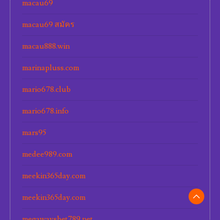
macau69
macau69 สมัคร
macau888.win
marinapluss.com
mario678.club
mario678.info
mars95
medee989.com
meekin365day.com
meekin365day.com
megawaysbet789.net