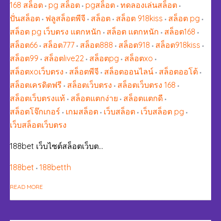
168 สล็อต
pg สล็อต
pgสล็อต
ทดลองเล่นสล็อต
พนั
หนั
ออน
เปิด
ปั่นสล็อต
ฟลูสล็อตพีจี
สล็อต
สล็อต 918kiss
สล็อต pg
โลก
สล็อต pg เว็บตรง แตกหนัก
สล็อต แตกหนัก
สล็อต168
การ
สล็อต66
สล็อต777
สล็อต888
สล็อต918
สล็อต918kiss
เดิม
พัน
สล็อต99
สล็อตlive22
สล็อตpg
สล็อตxo
ขั้น
สล็อตxoเว็บตรง
สล็อตพีจี
สล็อตออนไลน์
สล็อตออโต้
สุด
สล็อตเครดิตฟรี
สล็อตเว็บตรง
สล็อตเว็บตรง 168
กับ
188
สล็อตเว็บตรงแท้
สล็อตแตกง่าย
สล็อตแตกดี
เว็บ
สล็อตโจ๊กเกอร์
เกมสล็อต
เว็บสล็อต
เว็บสล็อต pg
ที่
เว็บสล็อตเว็บตรง
ทำใ
มือ
188bet เว็บไซต์สล็อตเว็บต…
ใหม
กลา
เป็น
188bet
188betth
เซี
ใน
READ MORE
คืน
เดีย
พนั