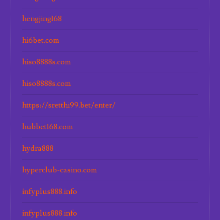
hengjing168
hi6bet.com
hiso8888s.com
hiso8888s.com
https://sretthi99.bet/enter/
hubbet168.com
hydra888
hyperclub-casino.com
infyplus888.info
infyplus888.info