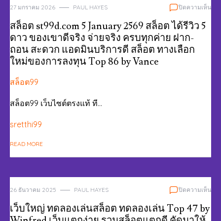
บน
27 มกราคม 2026
PAUL HAYES
ปิดความเห็น
สล็
สล็อต st99d.com 5 January 2569 สล็อต ได้รีวิว 5
ST
ดาว ของเขาดีจริง จ่ายจริง ครบทุกค่าย ฝาก-
5
JA
ถอน สะดวก แอดมินบริการดี สล็อต ทางเลือก
25
ใหม่ของการลงทุน Top 86 by Vance
สล็
ได้
สล็อต99
รีวิว
5
สล็อต99 เว็บไซต์ตรงแท้ ที…
ดา
ของ
sretthi99
เขา
ดี
READ MORE
จริง
จ่าย
จริง
คร
ทุก
บน
26 ธันวาคม 2025
PAUL HAYES
ปิดความเห็น
ค่า
เว็บ
ฝาก
เว็บใหญ่ ทดลองเล่นสล็อต ทดลองเล่น Top 47 by
ใหญ
ถอ
Winfred เว็บแตกง่าย รวมสล็อตแตกดี คัดมาให้
ทด