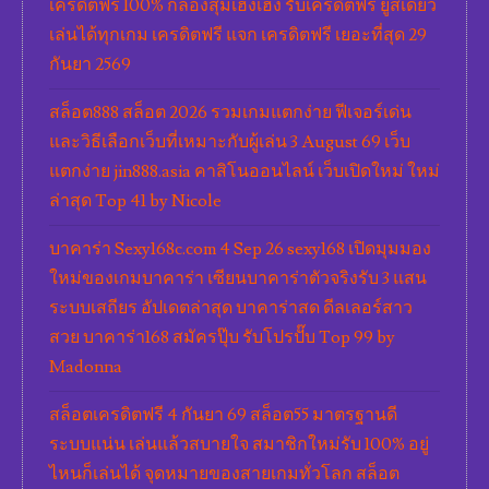
เครดิตฟรี 100% กล่องสุ่มเฮงเฮง รับเครดิตฟรี ยูสเดียว
เล่นได้ทุกเกม เครดิตฟรี แจก เครดิตฟรี เยอะที่สุด 29
กันยา 2569
สล็อต888 สล็อต 2026 รวมเกมแตกง่าย ฟีเจอร์เด่น
และวิธีเลือกเว็บที่เหมาะกับผู้เล่น 3 August 69 เว็บ
แตกง่าย jin888.asia คาสิโนออนไลน์ เว็บเปิดใหม่ ใหม่
ล่าสุด Top 41 by Nicole
บาคาร่า Sexy168c.com 4 Sep 26 sexy168 เปิดมุมมอง
ใหม่ของเกมบาคาร่า เซียนบาคาร่าตัวจริงรับ 3 แสน
ระบบเสถียร อัปเดตล่าสุด บาคาร่าสด ดีลเลอร์สาว
สวย บาคาร่า168 สมัครปุ๊บ รับโปรปั๊บ Top 99 by
Madonna
สล็อตเครดิตฟรี 4 กันยา 69 สล็อต55 มาตรฐานดี
ระบบแน่น เล่นแล้วสบายใจ สมาชิกใหม่รับ 100% อยู่
ไหนก็เล่นได้ จุดหมายของสายเกมทั่วโลก สล็อต