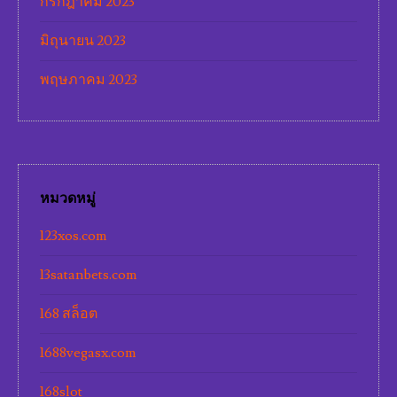
กรกฎาคม 2023
มิถุนายน 2023
พฤษภาคม 2023
หมวดหมู่
123xos.com
13satanbets.com
168 สล็อต
1688vegasx.com
168slot