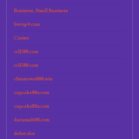
Business, Small Business
bwvip4.com
Casino
cc11388.com
cc11388.com
chinatown888.win
cupcake88x.com
cupcake88x.com
daruma1688.com
debet slot