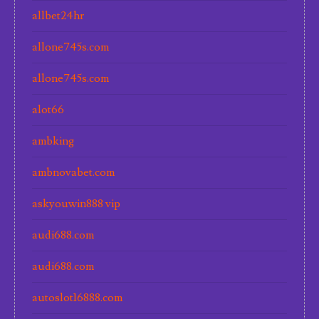
allbet24hr
allone745s.com
allone745s.com
alot66
ambking
ambnovabet.com
askyouwin888 vip
audi688.com
audi688.com
autoslot16888.com