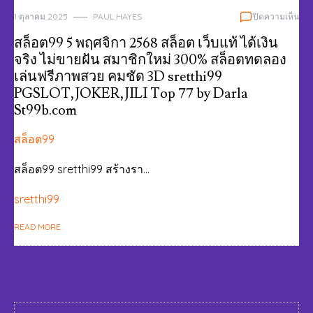
ออน
บน
1 ตุลาคม 2025
PAUL HAYES
ปิดความเห็น
เว็บ
สล็
ใหญ
สล็อต99 5 พฤศจิกา 2568 สล็อต เว็บแท้ ได้เงิน
5
สล็
จริง ไม่ขายฝัน สมาชิกใหม่ 300% สล็อตทดลอง
พฤศ
ใหม
า
เล่นฟรีภาพสวย คมชัด 3D sretthi99
ล่าส
256
TO
PGSLOT,JOKER,JILI Top 77 by Darla
สล็
54
St99b.com
เว็บ
BY
แท้
ELI
สล็อต99
ได้
เงิน
สล็อต99 sretthi99 สร้างรา…
จริง
ไม่
sretthi99
ขา
ฝัน
สมา
READ MORE
ใหม
30
สล็
ทด
เล่น
ฟรี