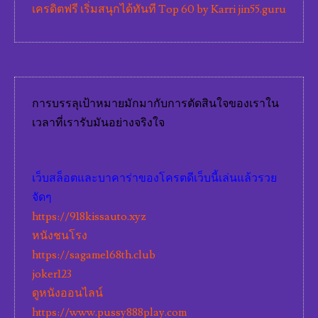
เครดิตฟรี เริ่มสนุกได้ทันที Top 60 by Karri jin55.guru
การบรรลุเป้าหมายมักมากับการตัดสินใจของเราใน
เวลาที่เรารับมันอย่างจริงใจ
เว็บสล็อตและบาคาร่าของโครตดีเว็บนี้เล่นแล้วรวย
จัดๆ
https://918kissauto.xyz
หนังชนโรง
https://sagame168th.club
joker123
ดูหนังออนไลน์
https://www.pussy888play.com