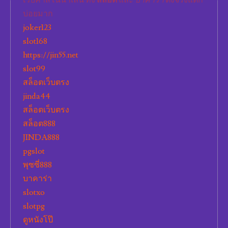
เว็บคาสิโนน่าเล่น ทั้ง
สล็อต
และ
บาคาร่า
ตึงจริงแตก
บ่อยมาก
joker123
slot168
https://jin55.net
slot99
สล็อตเว็บตรง
jinda44
สล็อตเว็บตรง
สล็อต888
JINDA888
pgslot
พุซซี่888
บาคาร่า
slotxo
slotpg
ดูหนังโป๊