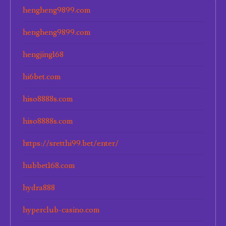
hengheng9899.com
hengheng9899.com
hengjing168
hi6bet.com
hiso8888s.com
hiso8888s.com
https://sretthi99.bet/enter/
hubbet168.com
hydra888
hyperclub-casino.com