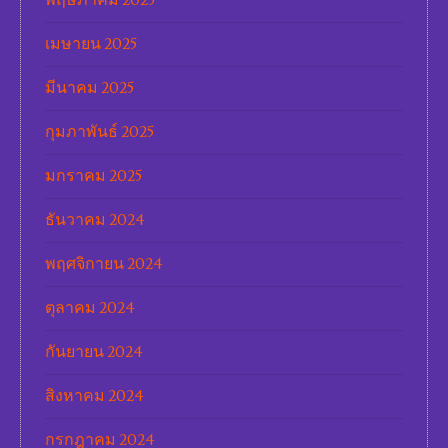
พฤษภาคม 2025
เมษายน 2025
มีนาคม 2025
กุมภาพันธ์ 2025
มกราคม 2025
ธันวาคม 2024
พฤศจิกายน 2024
ตุลาคม 2024
กันยายน 2024
สิงหาคม 2024
กรกฎาคม 2024