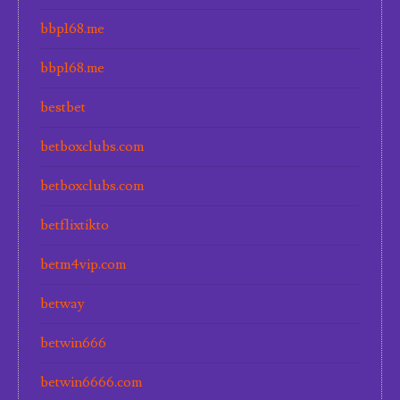
bbp168.me
bbp168.me
bestbet
betboxclubs.com
betboxclubs.com
betflixtikto
betm4vip.com
betway
betwin666
betwin6666.com