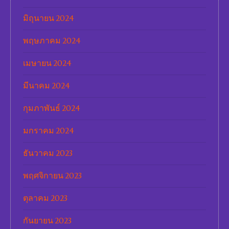
มิถุนายน 2024
พฤษภาคม 2024
เมษายน 2024
มีนาคม 2024
กุมภาพันธ์ 2024
มกราคม 2024
ธันวาคม 2023
พฤศจิกายน 2023
ตุลาคม 2023
กันยายน 2023