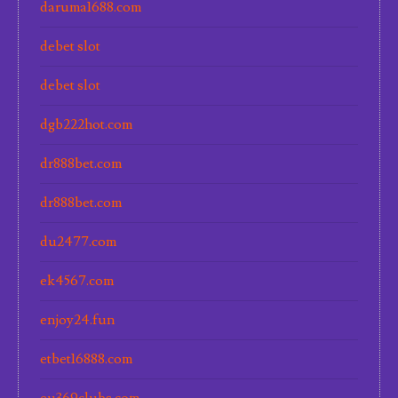
daruma1688.com
debet slot
debet slot
dgb222hot.com
dr888bet.com
dr888bet.com
du2477.com
ek4567.com
enjoy24.fun
etbet16888.com