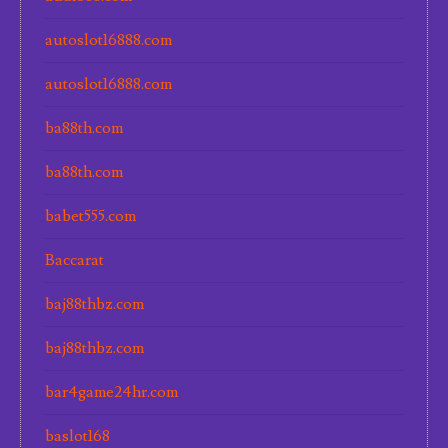
autoslot16888.com
autoslot16888.com
ba88th.com
ba88th.com
babet555.com
Baccarat
baj88thbz.com
baj88thbz.com
bar4game24hr.com
baslot168