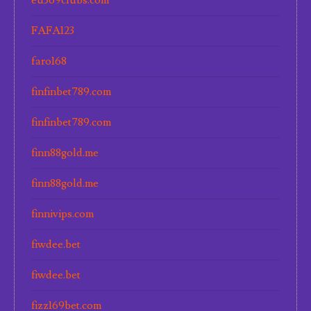
eu369clubs.com
FAFA123
faro168
finfinbet789.com
finfinbet789.com
finn88gold.me
finn88gold.me
finnivips.com
fiwdee.bet
fiwdee.bet
fizz169bet.com