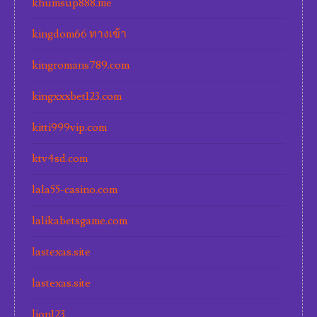
khumsup888.me
kingdom66 ทางเข้า
kingromans789.com
kingxxxbet123.com
kitti999vip.com
ktv4sd.com
lala55-casino.com
lalikabetsgame.com
lastexas.site
lastexas.site
lion123