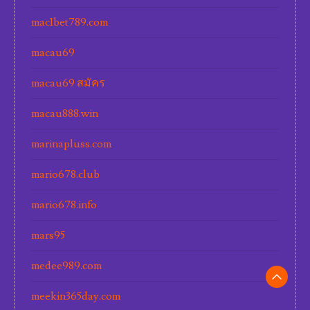
mac1bet789.com
macau69
macau69 สมัคร
macau888.win
marinapluss.com
mario678.club
mario678.info
mars95
medee989.com
meekin365day.com