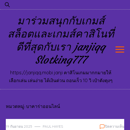
Skip
ค้นหา
to
สำหรับ:
มาร่วมสนุกกับเกมส์
content
สล็อตและเกมส์คาสิโนที่
ดีที่สุดกับเรา janjiqq
Slotking777
https://janjiqq.mobi janji คาสิโนเกมมากกมายให้
เลือกเล่น เล่นง่าย ได้เงินด่วน ถอนเร็ว 10 วิ เป๋าตังตุงๆ
หมวดหมู่:
บาคาร่าออนไลน์
บน
19 กันยายน 2025
PAUL HAYES
ปิดความเห็น