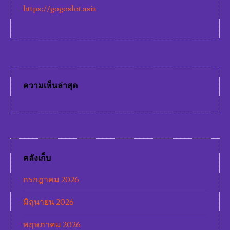
https://gogoslot.asia
ความเห็นล่าสุด
คลังเก็บ
กรกฎาคม 2026
มิถุนายน 2026
พฤษภาคม 2026