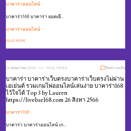
คา
บาคาร่าออนไลน์
ร่า
บา
บาคาร่า168 บาคาร่า ยอดเยี…
คา
ร่า
บาคาร่าออนไลน์
ที่
คน
READ MORE
เล่น
เยอ
ที่สุ
เว็บ
บา
บน
26 พฤษภาคม 2023
PAUL HAYES
ปิดความเห็น
คา
บา
ร่า
บาคาร่า บาคาร่าเว็บตรงบาคาร่าเว็บตรงไม่ผ่าน
คา
เร
เอเย่นต์ รวมเกมไพ่ออนไลน์เล่นง่าย บาคาร่า168
ร่า
ตดี
บา
ไว้ใจได้ Top 3 by Lauren
ที่สุ
คา
https://livebar168.com 26 สิงหา 2566
แจ
ร่า
สูตร
เว็บ
บาคาร่า168
บา
ตรง
คา
บา
ร่า
บาคาร่า บาคาร่าออนไลน์ เก…
คา
บา