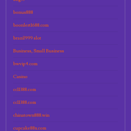
bonus888
boonlert1688.com
brazil999 slot
Business, Small Business
bwvip4.com
Casino
cc11388.com
cc11388.com
chinatown888.win
cupcake88x.com