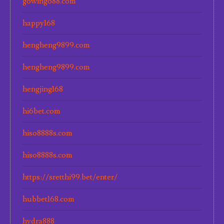
gowingo88.com
happy168
hengheng9899.com
hengheng9899.com
hengjing168
hi6bet.com
hiso8888s.com
hiso8888s.com
https://sretthi99.bet/enter/
hubbet168.com
hydra888