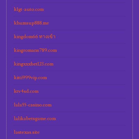
k1gt-auto.com
khumsup888.me
kingdom66 ทางเข้า
kingromans789.com
kingxxxbet123.com
kitti999vip.com
ktv4sd.com
lala55-casino.com
lalikabetsgame.com
lastexas.site