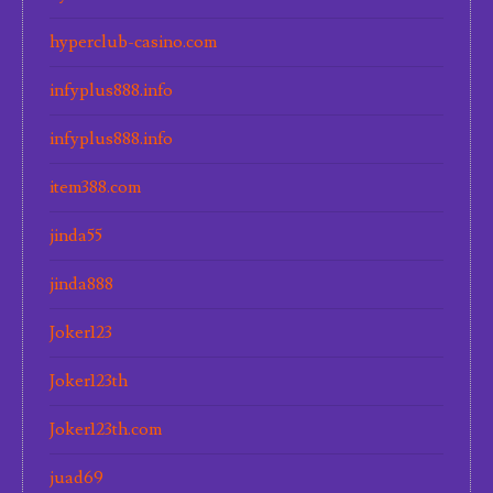
hyperclub-casino.com
infyplus888.info
infyplus888.info
item388.com
jinda55
jinda888
Joker123
Joker123th
Joker123th.com
juad69