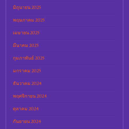
มิถุนายน 2025
พฤษภาคม 2025
เมษายน 2025
มีนาคม 2025
กุมภาพันธ์ 2025
มกราคม 2025
ธันวาคม 2024
พฤศจิกายน 2024
ตุลาคม 2024
กันยายน 2024