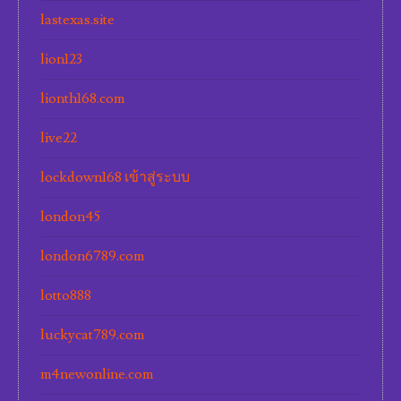
lastexas.site
lion123
lionth168.com
live22
lockdown168 เข้าสู่ระบบ
london45
london6789.com
lotto888
luckycat789.com
m4newonline.com