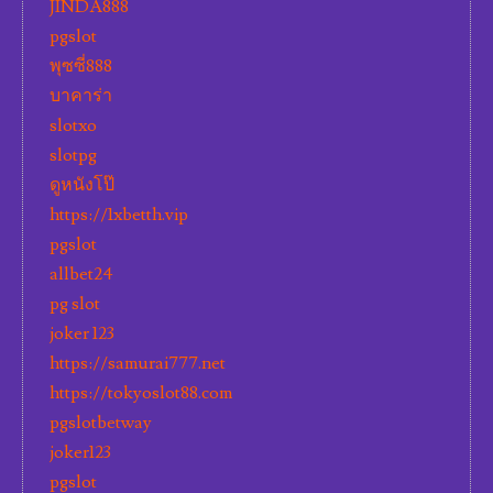
JINDA888
pgslot
พุซซี่888
บาคาร่า
slotxo
slotpg
ดูหนังโป๊
https://1xbetth.vip
pgslot
allbet24
pg slot
joker 123
https://samurai777.net
https://tokyoslot88.com
pgslotbetway
joker123
pgslot