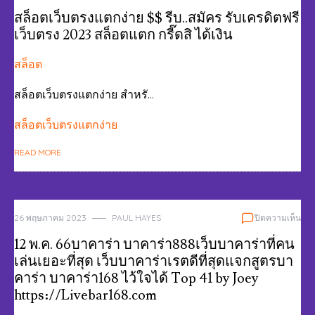
สล็
สล็อตเว็บตรงแตกง่าย $$ รีบ..สมัคร รับเครดิตฟรี
เว็บ
เว็บตรง 2023 สล็อตแตก กรี๊ดสิ ได้เงิน
ตรง
แต
ง่าย
สล็อต
$$
รีบ.
สล็อตเว็บตรงแตกง่าย สำหรั…
รับ
เคร
สล็อตเว็บตรงแตกง่าย
ฟรี
เว็บ
READ MORE
ตรง
20
สล็
แต
กรี๊ด
บน
26 พฤษภาคม 2023
PAUL HAYES
ปิดความเห็น
สิ
12
12 พ.ค. 66บาคาร่า บาคาร่า888เว็บบาคาร่าที่คน
ได้
พ.ค.
เล่นเยอะที่สุด เว็บบาคาร่าเรตดีที่สุดแจกสูตรบา
เงิน
66
คา
คาร่า บาคาร่า168 ไว้ใจได้ Top 41 by Joey
ร่า
https://Livebar168.com
บา