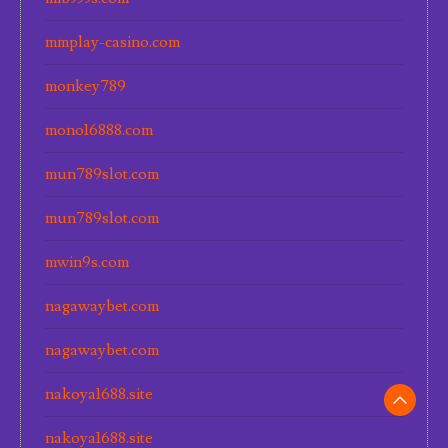
mmplay-casino.com
monkey789
mono16888.com
mun789slot.com
mun789slot.com
mwin9s.com
nagawaybet.com
nagawaybet.com
nakoya1688.site
nakoya1688.site