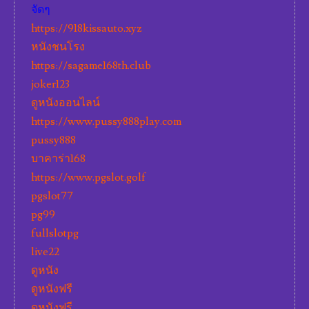
จัดๆ
https://918kissauto.xyz
หนังชนโรง
https://sagame168th.club
joker123
ดูหนังออนไลน์
https://www.pussy888play.com
pussy888
บาคาร่า168
https://www.pgslot.golf
pgslot77
pg99
fullslotpg
live22
ดูหนัง
ดูหนังฟรี
ดูหนังฟรี