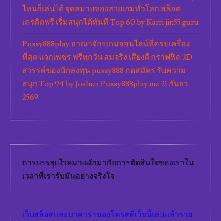
ไหนก็เล่นได้ จุดหมายของสายเกมทั่วโลก สล็อต
เครดิตฟรี เริ่มสนุกได้ทันที Top 60 by Karri jin55.guru
Pussy888play อาณาจักรเกมออนไลน์ที่ครบเครื่อง
ที่สุด แจกเพชร ฟรีทุกวัน สมจริง เสียงดี กราฟฟิค 3D
สวรรค์ของนักลงทุน pussy888 กดสมัคร รับความ
สนุก Top 94 by Joshua Pussy888play.me 21 กันยา
2569
การบรรลุเป้าหมายมักมากับการตัดสินใจของเราใน
เวลาที่เรารับมันอย่างจริงใจ
เว็บสล็อตและบาคาร่าของโครตดีเว็บนี้เล่นแล้วรวย