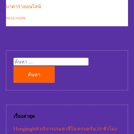
ร่า
คา
บาคาร่าออนไลน์
เว็บ
ร่า1
ตรง
ไว้ใ
READ MORE
ไม่
ได้
ผ่า
TO
เอเย
41
รวม
BY
เกม
JO
ไพ่
HTT
ออน
ค้นหา
เล่น
ง่าย
สำหรับ:
บา
คา
ร่า1
ไว้ใ
ได้
TO
3
BY
เรื่องล่าสุด
LA
HTT
Hengjing168 บริการเกมคาสิโน ครบครัน 24 ชั่วโมง
26