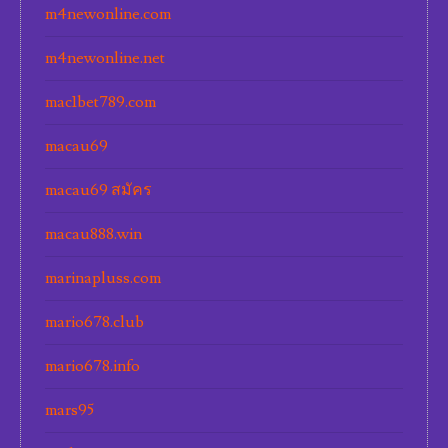
m4newonline.com
m4newonline.net
mac1bet789.com
macau69
macau69 สมัคร
macau888.win
marinapluss.com
mario678.club
mario678.info
mars95