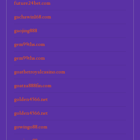
future24bet.com
gachawin168.com
gaojing888
gem99ths.com
gem99ths.com
goatbetroyalcasino.com
goatza888fin.com
golden4566.net
golden4566.net
gowingo88.com