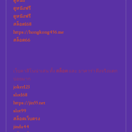
ดูหนัง
ดูหนังฟรี
ดูหนังฟรี
สล็อต168
https://hongkong456.me
สล็อต66
เว็บคาสิโนน่าเล่น ทั้ง
สล็อต
และ
บาคาร่า
ตึงจริงแตก
บ่อยมาก
joker123
slot168
https://jin55.net
slot99
สล็อตเว็บตรง
jinda44