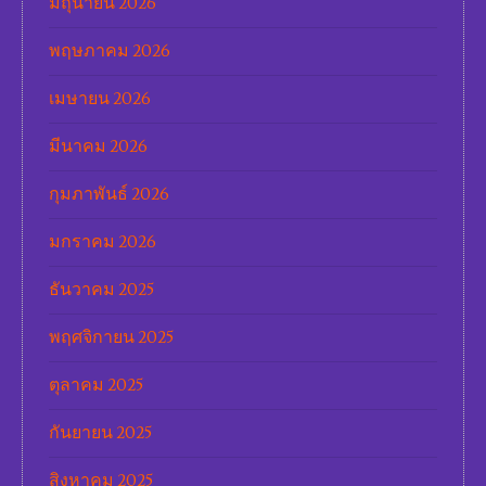
มิถุนายน 2026
พฤษภาคม 2026
เมษายน 2026
มีนาคม 2026
กุมภาพันธ์ 2026
มกราคม 2026
ธันวาคม 2025
พฤศจิกายน 2025
ตุลาคม 2025
กันยายน 2025
สิงหาคม 2025