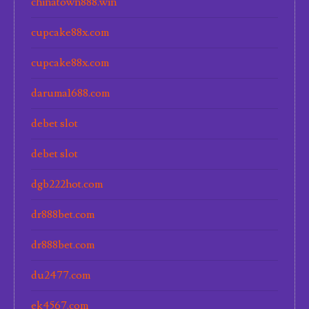
chinatown888.win
cupcake88x.com
cupcake88x.com
daruma1688.com
debet slot
debet slot
dgb222hot.com
dr888bet.com
dr888bet.com
du2477.com
ek4567.com