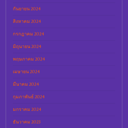
กันยายน 2024
สิงหาคม 2024
กรกฎาคม 2024
มิถุนายน 2024
พฤษภาคม 2024
เมษายน 2024
มีนาคม 2024
กุมภาพันธ์ 2024
มกราคม 2024
ธันวาคม 2023