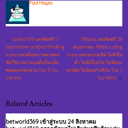
Paul Hayes
แนะแนว
acebet789 เครดิตฟรี 17
789plus เครดิตฟรี 28
เรื่อง
September acebet789 เข้าสู่
พฤษภาคม 789plus เข้าสู่
ระบบ เกมสล็อตภาพสวยคม
ระบบ แตกทุกเกมฮิต ไม่มีขั้น
ชัดใช้งานง่ายบนมือถือแจ็ค
ต่ำ ไม่มีเงื่อนไข ไม่มีดอง
พอตแตกทุกค่าย Top 31 by
เครดิต ไม่ต้องทำเทิร์น Top 7
Vernita
by Mittie
Related Articles
betworld369 เข้าสู่ระบบ 24 สิงหาคม