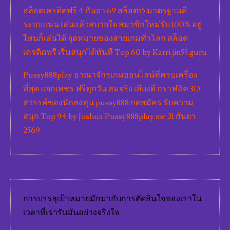
สล็อตเครดิตฟรี 4 กันยา 69 สล็อต55 มาตรฐานดี
ระบบแน่น เล่นแล้วสบายใจ สมาชิกใหม่รับ 100% อยู่
ไหนก็เล่นได้ จุดหมายของสายเกมทั่วโลก สล็อต
เครดิตฟรี เริ่มสนุกได้ทันที Top 60 by Karri jin55.guru
Pussy888play อาณาจักรเกมออนไลน์ที่ครบเครื่อง
ที่สุด แจกเพชร ฟรีทุกวัน สมจริง เสียงดี กราฟฟิค 3D
สวรรค์ของนักลงทุน pussy888 กดสมัคร รับความ
สนุก Top 94 by Joshua Pussy888play.me 21 กันยา
2569
การบรรลุเป้าหมายมักมากับการตัดสินใจของเราใน
เวลาที่เรารับมันอย่างจริงใจ