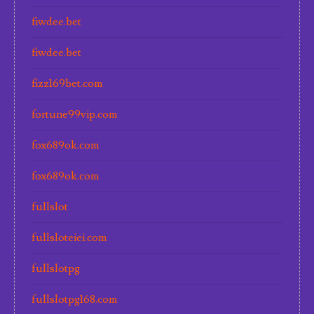
fiwdee.bet
fiwdee.bet
fizz169bet.com
fortune99vip.com
fox689ok.com
fox689ok.com
fullslot
fullsloteiei.com
fullslotpg
fullslotpg168.com