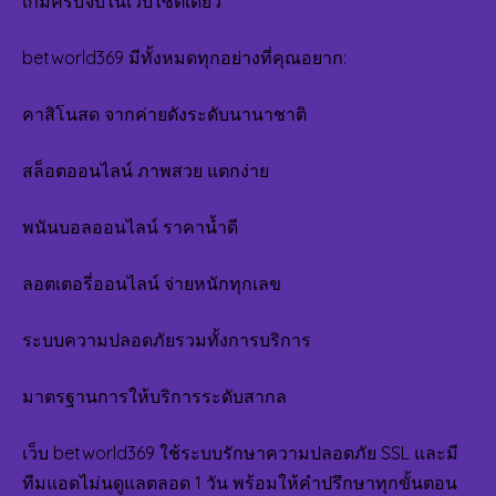
เกมครบจบในเว็บไซต์เดียว
betworld369 มีทั้งหมดทุกอย่างที่คุณอยาก:
คาสิโนสด จากค่ายดังระดับนานาชาติ
สล็อตออนไลน์ ภาพสวย แตกง่าย
พนันบอลออนไลน์ ราคาน้ำดี
ลอตเตอรี่ออนไลน์ จ่ายหนักทุกเลข
ระบบความปลอดภัยรวมทั้งการบริการ
มาตรฐานการให้บริการระดับสากล
เว็บ betworld369 ใช้ระบบรักษาความปลอดภัย SSL และมี
ทีมแอดไม่นดูแลตลอด 1 วัน พร้อมให้คำปรึกษาทุกขั้นตอน