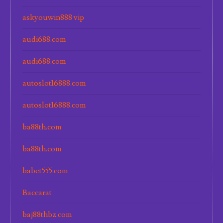
askyouwin888 vip
audi688.com
audi688.com
autoslot16888.com
autoslot16888.com
ba88th.com
ba88th.com
babet555.com
Baccarat
baj88thbz.com