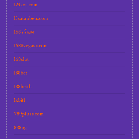
123xos.com
13satanbets.com
168 สล็อต
1688vegasx.com
168slot
188bet
188betth
1xbit1
789pluss.com
888pg