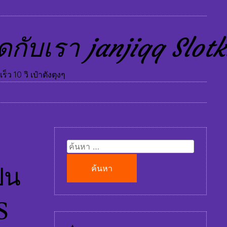
ดกับเรา janjiqq Slot
ว 10 วิ เป๋าตังตุงๆ
ค้นหา
สำหรับ:
ิน
S