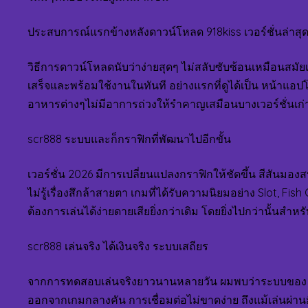
ประสบการณ์แรกข้างหลังดาวน์โหลด 918kiss เวอร์ชั่นล่าสุ
วิธีการดาวน์โหลดนับว่าง่ายสุดๆ ไม่สลับซับซ้อนเหมือนสมัย
เสร็จและพร้อมใช้งานในทันที อย่างแรกที่ดูได้เป็น หน้าแอป
อาหารต่างๆไม่มีอาการถ่วงให้รำคาญเสมือนบางเวอร์ชั่นเก่
scr888 ระบบและก็กราฟิกที่พัฒนาไปอีกขั้น
เวอร์ชั่น 2026 มีการเปลี่ยนแปลงกราฟิกให้ชัดขึ้น สีสัน
ไม่รู้เรื่องสึกล้าสายตา เกมที่ได้รับความนิยมอย่าง Slot, 
ต้องการเล่นได้ง่ายดายเสียยิ่งกว่าเดิม โดยยิ่งไปกว่านั้นสำหร
scr888 เล่นจริง ได้เงินจริง ระบบเสถียร
จากการทดสอบเล่นจริงยาวนานหลายวัน ผมพบว่าระบบของ 918k
ออกจากเกมกลางคัน การเชื่อมต่อไม่ขาดง่าย ถึงแม้เล่นผ่านม