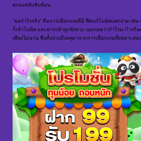
ตกลงสลับซับซ้อน
“ผลกำไรจริง” คือการเลือกเกมที่มี ฟีพบร์โบนัสแตกง่าย เช่น
ก็เข้าโบนัส และหากเข้าถูกจังหวะ บอกเลยว่ากำไรมาไวเกิน
เพียงไม่นาน ซึ่งทั้งปวงมีเหตุมาจากการเลือกเกมที่เหมาะสมก