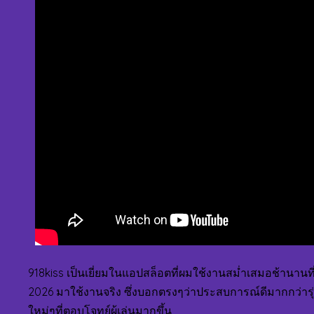
918kiss เป็นเยี่ยมในแอปสล็อตที่ผมใช้งานสม่ำเสมอช้านานที่
2026 มาใช้งานจริง ซึ่งบอกตรงๆว่าประสบการณ์ดีมากกว่ารุ่
ใหม่ๆที่ตอบโจทย์ผู้เล่นมากขึ้น