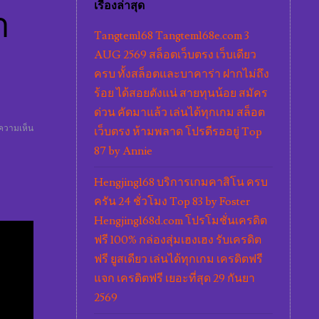
เรื่องล่าสุด
ำ
Tangtem168 Tangtem168e.com 3
AUG 2569 สล็อตเว็บตรง เว็บเดียว
ครบ ทั้งสล็อตและบาคาร่า ฝากไม่ถึง
ร้อย ได้สอยตังแน่ สายทุนน้อย สมัคร
ด่วน คัดมาแล้ว เล่นได้ทุกเกม สล็อต
บน
ความเห็น
เว็บตรง ห้ามพลาด โปรดีรออยู่ Top
ALLBET24HR
87 by Annie
4
MAR
Hengjing168 บริการเกมคาสิโน ครบ
2569
SCR888
ครัน 24 ชั่วโมง Top 83 by Foster
ให้
Hengjing168d.com โปรโมชั่นเครดิต
บริการ
ฟรี 100% กล่องสุ่มเฮงเฮง รับเครดิต
เกม
ออนไลน์
ฟรี ยูสเดียว เล่นได้ทุกเกม เครดิตฟรี
คุณภาพ
แจก เครดิตฟรี เยอะที่สุด 29 กันยา
ดี
2569
ที่สุด
ใน