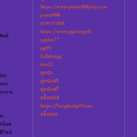
https://www.pussy888play.com
pussy888
บาคาร่า168
https://www.pgslot.golf
ัพท์
pgslot77
pg99
fullslotpg
live22
ดูหนัง
แปลง
ดูหนังฟรี
“ตอบ
ดูหนังฟรี
ือกเกม
สล็อต168
https://hongkong456.me
สล็อต66
จะ
มสล็อต
ดีไซน์