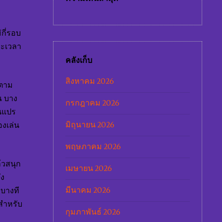
กี่รอบ
ยะเวลา
คลังเก็บ
สิงหาคม 2026
บตาม
ณ บาง
กรกฎาคม 2026
ันแปร
มิถุนายน 2026
องเล่น
พฤษภาคม 2026
ล้วสนุก
เมษายน 2026
ัง
มีนาคม 2026
่บางที
สำหรับ
กุมภาพันธ์ 2026