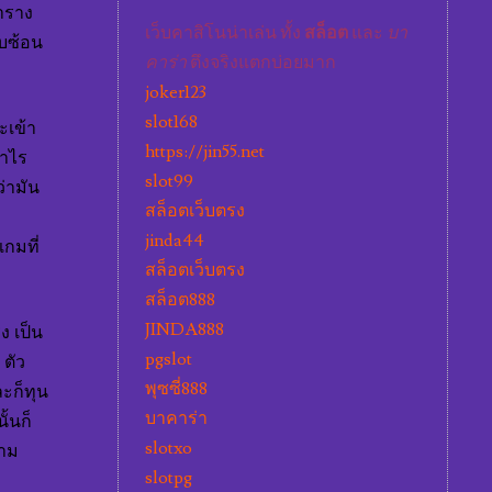
ตาราง
เว็บคาสิโนน่าเล่น ทั้ง
สล็อต
และ
บา
ับซ้อน
คาร่า
ตึงจริงแตกบ่อยมาก
joker123
slot168
ะเข้า
https://jin55.net
กำไร
slot99
ว่ามัน
สล็อตเว็บตรง
jinda44
เกมที่
สล็อตเว็บตรง
สล็อต888
JINDA888
ง เป็น
pgslot
 ตัว
พุซซี่888
ะก็ทุน
บาคาร่า
้นก็
slotxo
วาม
slotpg