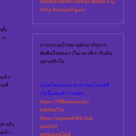
สล็อตเครดิตฟรี เริ่มสนุกได้ทันที Top
TOP
1
60 by Karri jin55.guru
BY
RUBY
ALLBET24HR.LIFE
ตั้ง
การ
การบรรลุเป้าหมายมักมากับการ
ตัดสินใจของเราในเวลาที่เรารับมัน
อย่างจริงใจ
ๆแล้ว
มที่
เว็บสล็อตและบาคาร่าของโครตดี
เว็บนี้เล่นแล้วรวยจัดๆ
https://918kissauto.xyz
หนังชนโรง
https://sagame168th.club
หาเด้ง
joker123
ดเร็ว
ดูหนังออนไลน์