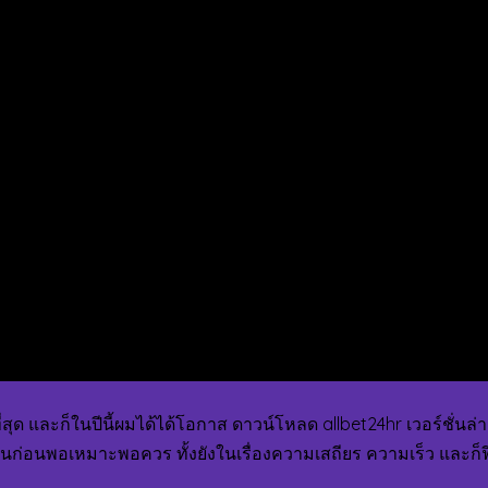
สุด และก็ในปีนี้ผมได้ได้โอกาส ดาวน์โหลด allbet24hr เวอร์ชั่นล่า
นก่อนพอเหมาะพอควร ทั้งยังในเรื่องความเสถียร ความเร็ว และก็ฟ