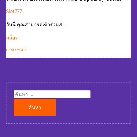
66
ไม่ม
SLO
Slot777
ขั้น
สุด
ต่ำ
ยอ
วันนี้ คุณสามารถเข้าร่วมส…
สล็
สล็
สล็อต
พี
จี
READ MORE
สล็
ถอ
ง่าย
ทาง
เข้า
พี
จี
ค้นหา
สล็
สล็
สำหรับ:
สล็
ไม่
ผ่า
เอ
TO