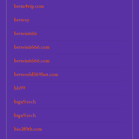
betm4vip.com
betway
betwin666
betwin6666.com
betwin6666.com
betworld369hot.com
bh99
bigx9.tech
bigx9.tech
bio285th.com