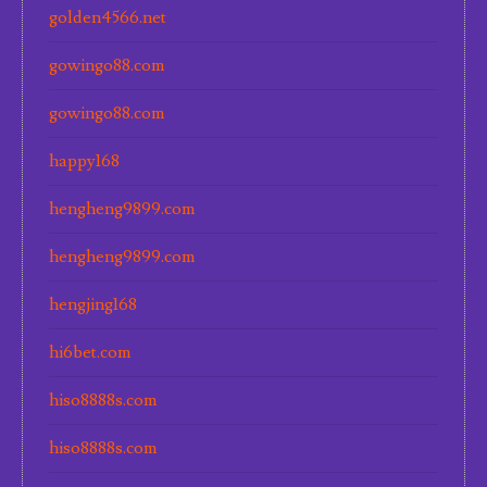
golden4566.net
gowingo88.com
gowingo88.com
happy168
hengheng9899.com
hengheng9899.com
hengjing168
hi6bet.com
hiso8888s.com
hiso8888s.com