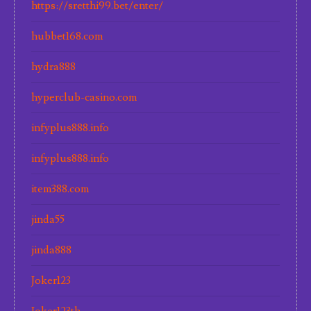
https://sretthi99.bet/enter/
hubbet168.com
hydra888
hyperclub-casino.com
infyplus888.info
infyplus888.info
item388.com
jinda55
jinda888
Joker123