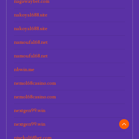
nagawaybet.com
nakoya1688.site
nakoya1688.site
namoufa168.net
namoufa168.net
nbwin.me
nemo168casino.com
nemo168casino.com
nextgen99.win
nextgen99.win
niseko168bet.com