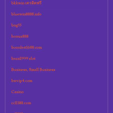
bkkwin เครดิตฟรี
bluewin8888.info
bng55
bonus888
boonlert1688.com
brazil999 slot
Business, Small Business
bwvip4.com
Casino
cc11388.com