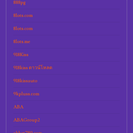
888pg
8lots.com
8lots.com
8lots.me
918Kiss
918kiss ดาวน์โหลด
918kissauto
9kpluss.com
ABA
ABAGroup2