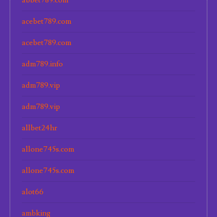
abbet789.com
acebet789.com
acebet789.com
adm789.info
adm789.vip
adm789.vip
allbet24hr
allone745s.com
allone745s.com
alot66
ambking