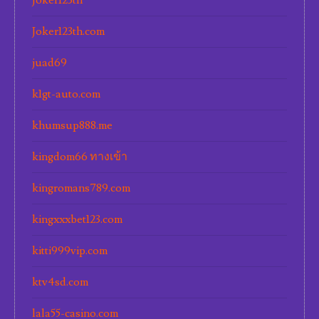
Joker123th
Joker123th.com
juad69
k1gt-auto.com
khumsup888.me
kingdom66 ทางเข้า
kingromans789.com
kingxxxbet123.com
kitti999vip.com
ktv4sd.com
lala55-casino.com