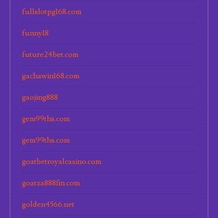
fullslotpg168.com
funny18
future24bet.com
gachawin168.com
gaojing888
gem99ths.com
gem99ths.com
goatbetroyalcasino.com
goatza888fin.com
golden4566.net