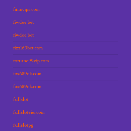
finnivips.com
fiwdee.bet
fiwdee.bet
fizz169bet.com
fortune99vip.com
fox689ok.com
fox689ok.com
fullslot
fullsloteiei.com
fullslotpg