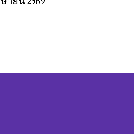
 เมษายน 2569