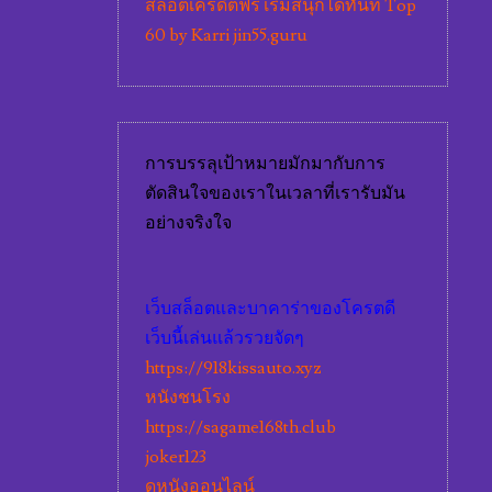
สล็อตเครดิตฟรี เริ่มสนุกได้ทันที Top
60 by Karri jin55.guru
การบรรลุเป้าหมายมักมากับการ
ตัดสินใจของเราในเวลาที่เรารับมัน
อย่างจริงใจ
เว็บสล็อตและบาคาร่าของโครตดี
เว็บนี้เล่นแล้วรวยจัดๆ
https://918kissauto.xyz
หนังชนโรง
https://sagame168th.club
joker123
ดูหนังออนไลน์