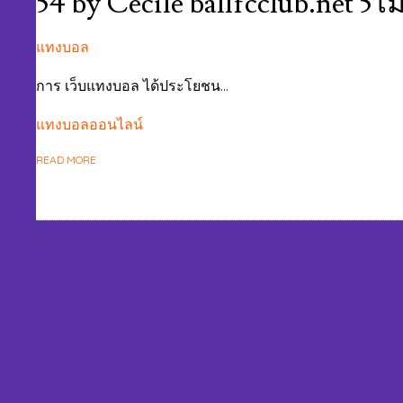
54 by Cecile ballfcclub.net 5
แทงบอล
การ เว็บแทงบอล ได้ประโยชน…
แทงบอลออนไลน์
READ MORE