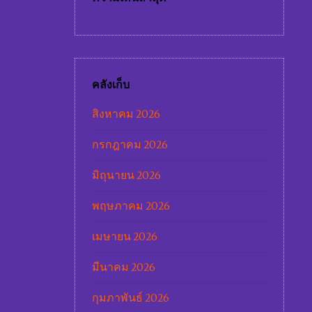
คลังเก็บ
สิงหาคม 2026
กรกฎาคม 2026
มิถุนายน 2026
พฤษภาคม 2026
เมษายน 2026
มีนาคม 2026
กุมภาพันธ์ 2026