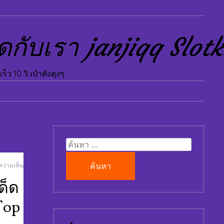
ดกับเรา janjiqq Slot
ว 10 วิ เป๋าตังตุงๆ
ค้นหา
สำหรับ:
บน
ความเห็น
แทง
ด็ด
บอล
เว็บ
Top
แทง
บอล