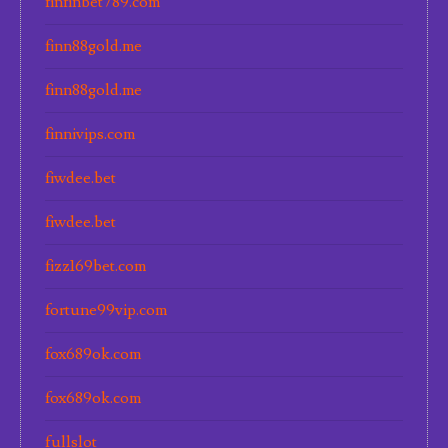
finfinbet789.com
finn88gold.me
finn88gold.me
finnivips.com
fiwdee.bet
fiwdee.bet
fizz169bet.com
fortune99vip.com
fox689ok.com
fox689ok.com
fullslot