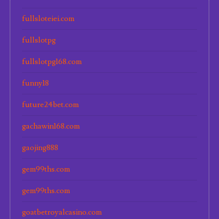
fullsloteiei.com
fullslotpg
fullslotpg168.com
funny18
future24bet.com
gachawin168.com
gaojing888
gem99ths.com
gem99ths.com
goatbetroyalcasino.com