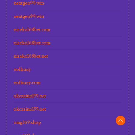
nextgen99.win
nextgen99.win
niseko168bet.com
niseko168bet.com
niseko168bet.net
no1huay
no1huay.com
okcasino159.net
okcasino159.net
omg369.shop