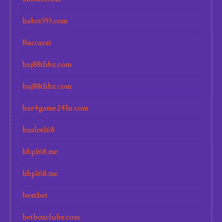
babet555.com
Baccarat
baj88thbz.com
baj88thbz.com
bar4game24hr.com
baslot168
bbp168.me
bbp168.me
bestbet
betboxclubs.com