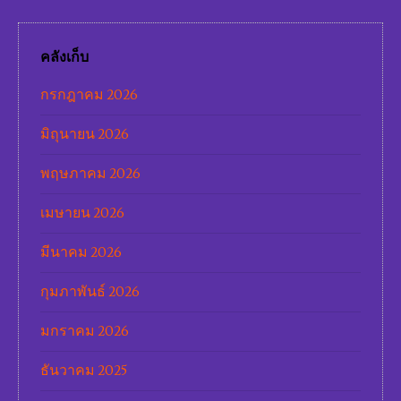
คลังเก็บ
กรกฎาคม 2026
มิถุนายน 2026
พฤษภาคม 2026
เมษายน 2026
มีนาคม 2026
กุมภาพันธ์ 2026
มกราคม 2026
ธันวาคม 2025