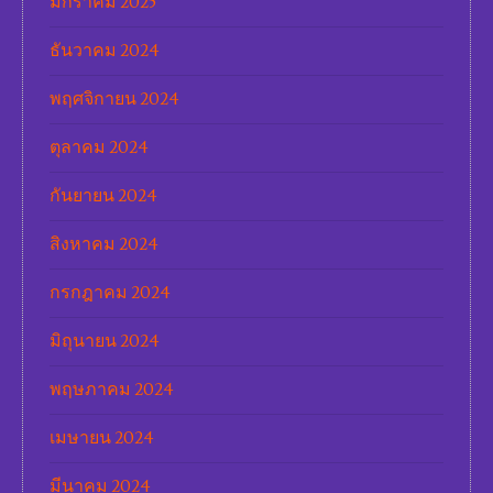
มกราคม 2025
ธันวาคม 2024
พฤศจิกายน 2024
ตุลาคม 2024
กันยายน 2024
สิงหาคม 2024
กรกฎาคม 2024
มิถุนายน 2024
พฤษภาคม 2024
เมษายน 2024
มีนาคม 2024