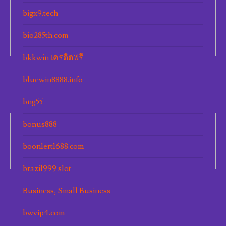
bigx9.tech
bio285th.com
bkkwin เครดิตฟรี
bluewin8888.info
bng55
bonus888
boonlert1688.com
brazil999 slot
Business, Small Business
bwvip4.com