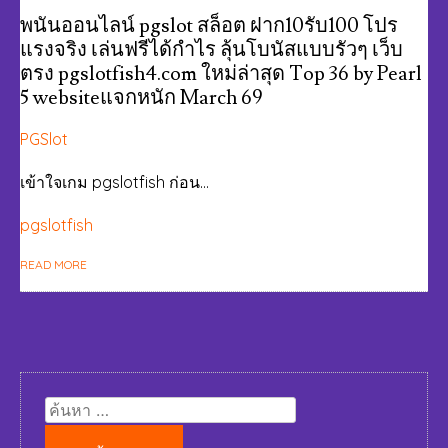
พนั
พนันออนไลน์ pgslot สล็อต ฝาก10รับ100 โปร
ออน
แรงจริง เล่นฟรีได้กำไร ลุ้นโบนัสแบบรัวๆ เว็บ
PG
สล็
ตรง pgslotfish4.com ใหม่ล่าสุด Top 36 by Pearl
ฝาก
5 websiteแจกหนัก March 69
โปร
แรง
PGSlot
จริง
เล่น
เข้าใจเกม pgslotfish ก่อน…
ฟรี
ได้
pgslotfish
กำไ
ลุ้น
READ MORE
โบน
แบ
บรั
เว็บ
ตรง
PGS
ใหม
ค้นหา
ล่าส
TO
สำหรับ:
36