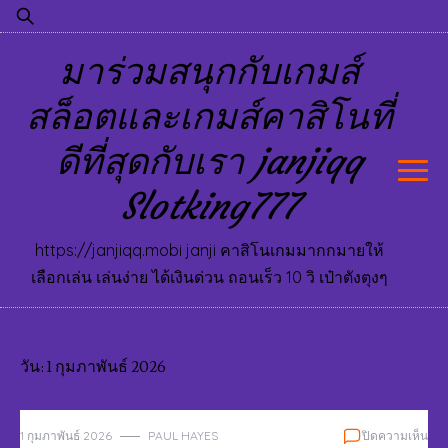
Skip
ค้นหา
to
สำหรับ:
มาร่วมสนุกกับเกมส์
content
สล็อตและเกมส์คาสิโนที่
ดีที่สุดกับเรา janjiqq
Slotking777
https://janjiqq.mobi janji คาสิโนเกมมากกมายให้
เลือกเล่น เล่นง่าย ได้เงินด่วน ถอนเร็ว 10 วิ เป๋าตังตุงๆ
วัน:
1 กุมภาพันธ์ 2026
บน
1 กุมภาพันธ์ 2026
PAUL HAYES
ปิดความเห็น