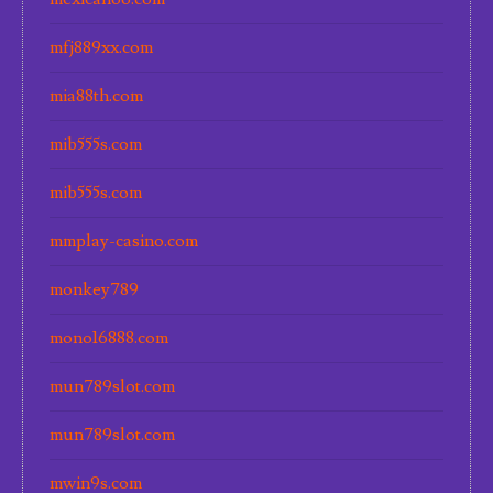
mfj889xx.com
mia88th.com
mib555s.com
mib555s.com
mmplay-casino.com
monkey789
mono16888.com
mun789slot.com
mun789slot.com
mwin9s.com