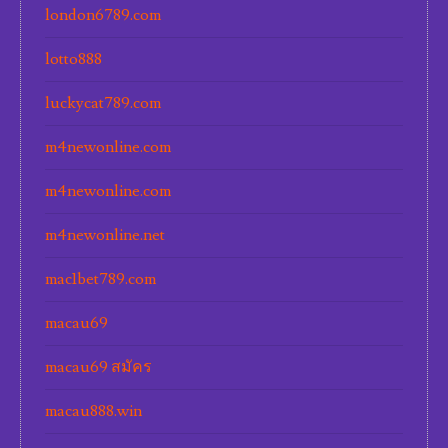
london6789.com
lotto888
luckycat789.com
m4newonline.com
m4newonline.com
m4newonline.net
mac1bet789.com
macau69
macau69 สมัคร
macau888.win