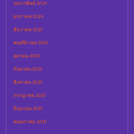
กุมภาพันธ์ 2024
มกราคม 2024
ธันวาคม 2023
พฤศจิกายน 2023
ตุลาคม 2023
กันยายน 2023
สิงหาคม 2023
กรกฎาคม 2023
มิถุนายน 2023
พฤษภาคม 2023