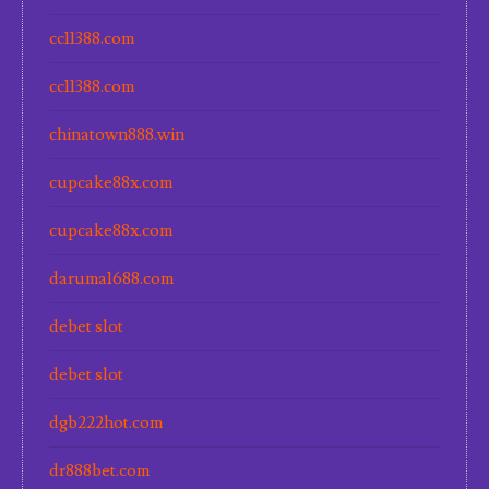
cc11388.com
cc11388.com
chinatown888.win
cupcake88x.com
cupcake88x.com
daruma1688.com
debet slot
debet slot
dgb222hot.com
dr888bet.com