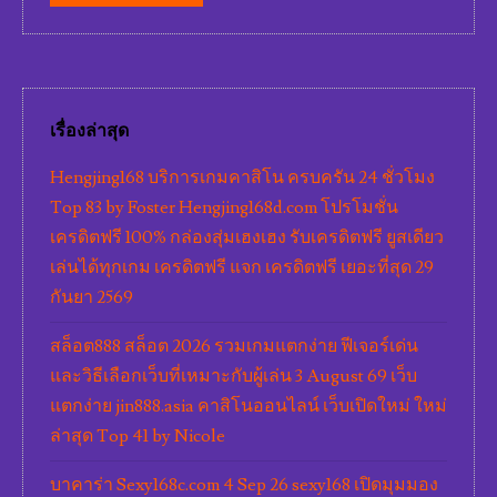
TO
41
BY
MA
เรื่องล่าสุด
Hengjing168 บริการเกมคาสิโน ครบครัน 24 ชั่วโมง
Top 83 by Foster Hengjing168d.com โปรโมชั่น
เครดิตฟรี 100% กล่องสุ่มเฮงเฮง รับเครดิตฟรี ยูสเดียว
เล่นได้ทุกเกม เครดิตฟรี แจก เครดิตฟรี เยอะที่สุด 29
กันยา 2569
สล็อต888 สล็อต 2026 รวมเกมแตกง่าย ฟีเจอร์เด่น
และวิธีเลือกเว็บที่เหมาะกับผู้เล่น 3 August 69 เว็บ
แตกง่าย jin888.asia คาสิโนออนไลน์ เว็บเปิดใหม่ ใหม่
ล่าสุด Top 41 by Nicole
บาคาร่า Sexy168c.com 4 Sep 26 sexy168 เปิดมุมมอง