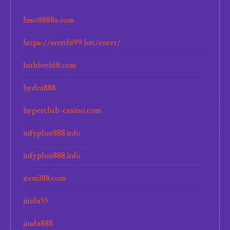
hiso8888s.com
https://sretthi99.bet/enter/
hubbet168.com
hydra888
hyperclub-casino.com
infyplus888.info
infyplus888.info
item388.com
jinda55
jinda888