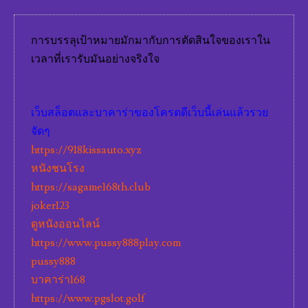
การบรรลุเป้าหมายมักมากับการตัดสินใจของเราใน
เวลาที่เรารับมันอย่างจริงใจ
เว็บสล็อตและบาคาร่าของโครตดีเว็บนี้เล่นแล้วรวย
จัดๆ
https://918kissauto.xyz
หนังชนโรง
https://sagame168th.club
joker123
ดูหนังออนไลน์
https://www.pussy888play.com
pussy888
บาคาร่า168
https://www.pgslot.golf