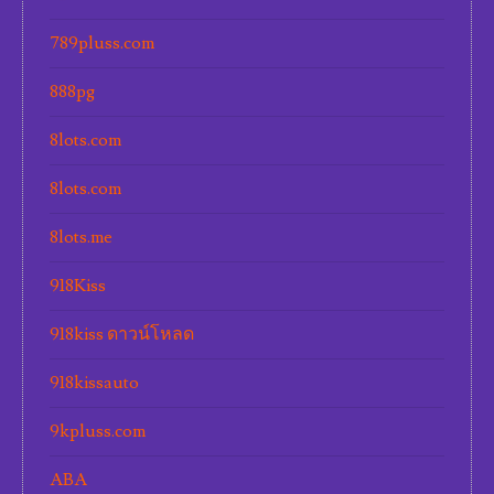
789pluss.com
888pg
8lots.com
8lots.com
8lots.me
918Kiss
918kiss ดาวน์โหลด
918kissauto
9kpluss.com
ABA