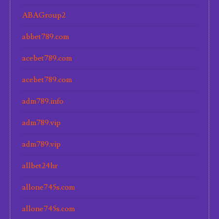
ABAGroup2
abbet789.com
acebet789.com
acebet789.com
adm789.info
adm789.vip
adm789.vip
allbet24hr
allone745s.com
allone745s.com