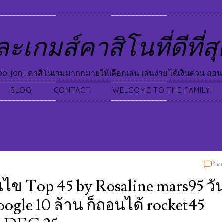
เกมส์คาสิโนที่ดีที่สุ
bi janji คาสิโนเกมมากกมายให้เลือกเล่น เล่นง่าย ได้เงินด่วน ถอนเร็
BLOG
CONTACT
WELCOME TO THE FAMILY!
ปิด
นไข Top 45 by Rosaline mars95 วั
google 10 ล้าน ก็ถอนได้ rocket45