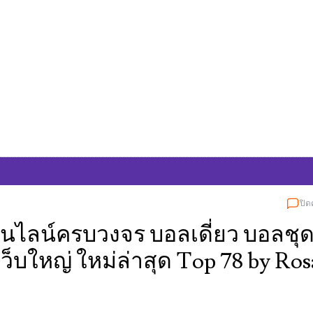
ปิด
นไลน์ครบวงจร บอลเดี่ยว บอลชุ
็บใหญ่ ใหม่ล่าสุด Top 78 by Rosa