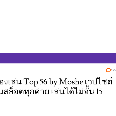
ปิด
องเล่น Top 56 by Moshe เวปไซต์
ล็อตทุกค่าย เล่นได้ไม่อั้น 15