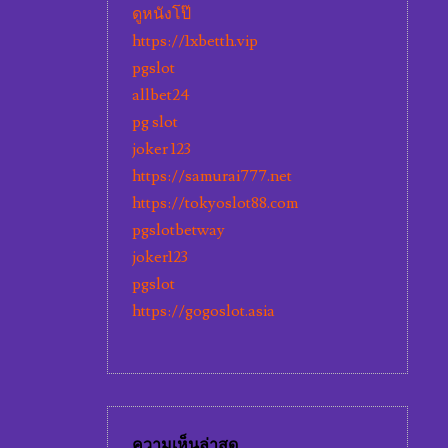
ดูหนังโป๊
https://1xbetth.vip
pgslot
allbet24
pg slot
joker 123
https://samurai777.net
https://tokyoslot88.com
pgslotbetway
joker123
pgslot
https://gogoslot.asia
ความเห็นล่าสุด