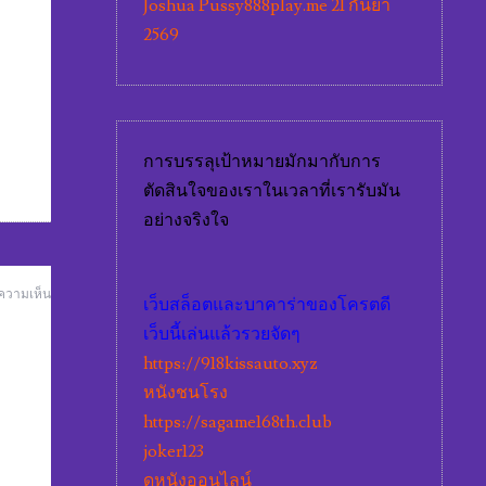
ครบ
Joshua Pussy888play.me 21 กันยา
พนัน
วงจร
2569
บอล
เดี่ยว
บอล
ชุด
บอล
ไลฟ์
การบรรลุเป้าหมายมักมากับการ
มี
ตัดสินใจของเราในเวลาที่เรารับมัน
ครบ
อย่างจริงใจ
พนัน
ออนไลน์
เว็บ
ใหญ่
บน
ความเห็น
เว็บสล็อตและบาคาร่าของโครตดี
ใหม่
เว็บ
ล่าสุด
เว็บนี้เล่นแล้วรวยจัดๆ
ใหญ่
TOP
SUPERGAME
https://918kissauto.xyz
78
SLOT
หนังชนโรง
BY
ทดลอง
ROSA
https://sagame168th.club
เล่น
15
TOP
joker123
DECEMBER
56
ดูหนังออนไลน์
68