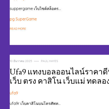
suppergame เว็บไซต์สล็อตร…
pg SuperGame
READ MORE
10 ธันวาคม 2025
PAUL HAYES
Ufa9 แทงบอลออนไลน์ราคาดีที่ส
เว็บ ตรง คาสิโน เว็บแม่ ทดลอ
ufa9
ufa9r เว็บคาสิโนบนโทรศัพท…