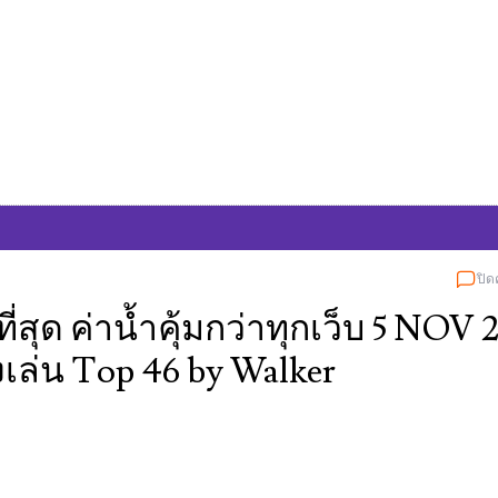
ปิด
ุด ค่าน้ำคุ้มกว่าทุกเว็บ 5 NOV 
งเล่น Top 46 by Walker