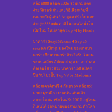
สล็อต888 สล็อต 2026 รวมเกมแตก
ง่าย ฟีเจอร์เด่น และวิธีเลือกเว็บที่
เหมาะกับผู้เล่น 3 August 69 เว็บ แตก
ง่าย jin888.asia คาสิโนออนไลน์ เว็บ
เปิดใหม่ ใหม่ล่าสุด Top 41 by Nicole
บาคาร่า Sexy168c.com 4 Sep 26
sexy168 เปิดมุมมองใหม่ของเกมบา
คาร่า เซียนบาคาร่าตัวจริงรับ 3 แสน
ระบบเสถียร อัปเดตล่าสุด บาคาร่าสด
ดีลเลอร์สาวสวย บาคาร่า168 สมัคร
ปุ๊บ รับโปรปั๊บ Top 99 by Madonna
สล็อตเครดิตฟรี 4 กันยา 69 สล็อต55
มาตรฐานดี ระบบแน่น เล่นแล้ว
สบายใจ สมาชิกใหม่รับ 100% อยู่ไหน
ก็เล่นได้ จุดหมายของสายเกมทั่วโลก