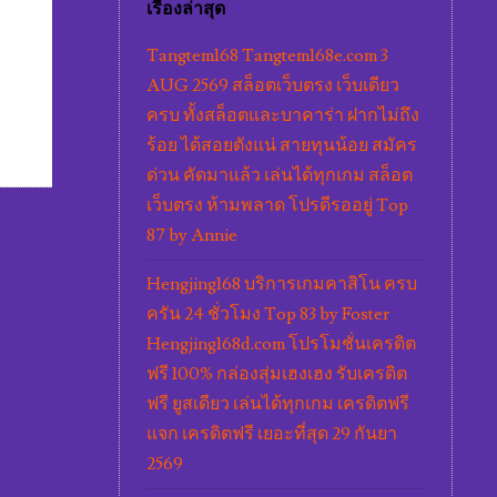
DESTROY
เรื่องล่าสุด
YOUR
TIA8KING
Tangtem168 Tangtem168e.com 3
AUG 2569 สล็อตเว็บตรง เว็บเดียว
ครบ ทั้งสล็อตและบาคาร่า ฝากไม่ถึง
ร้อย ได้สอยตังแน่ สายทุนน้อย สมัคร
ด่วน คัดมาแล้ว เล่นได้ทุกเกม สล็อต
เว็บตรง ห้ามพลาด โปรดีรออยู่ Top
87 by Annie
Hengjing168 บริการเกมคาสิโน ครบ
ครัน 24 ชั่วโมง Top 83 by Foster
Hengjing168d.com โปรโมชั่นเครดิต
ฟรี 100% กล่องสุ่มเฮงเฮง รับเครดิต
ฟรี ยูสเดียว เล่นได้ทุกเกม เครดิตฟรี
แจก เครดิตฟรี เยอะที่สุด 29 กันยา
2569