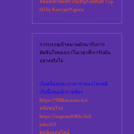
สล็อตเครดิตฟรี เริ่มสนุกได้ทันที Top
60 by Karri jin55.guru
การบรรลุเป้าหมายมักมากับการ
ตัดสินใจของเราในเวลาที่เรารับมัน
อย่างจริงใจ
เว็บสล็อตและบาคาร่าของโครตดี
เว็บนี้เล่นแล้วรวยจัดๆ
https://918kissauto.xyz
หนังชนโรง
https://sagame168th.club
joker123
ดูหนังออนไลน์