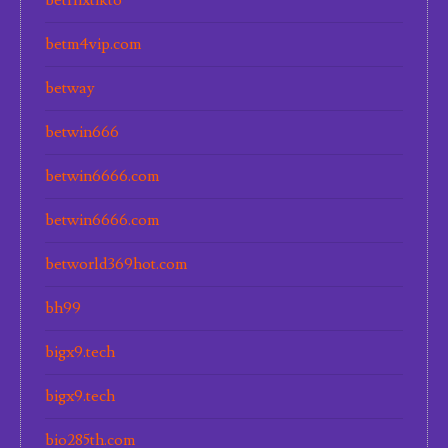
betflixtikto
betm4vip.com
betway
betwin666
betwin6666.com
betwin6666.com
betworld369hot.com
bh99
bigx9.tech
bigx9.tech
bio285th.com