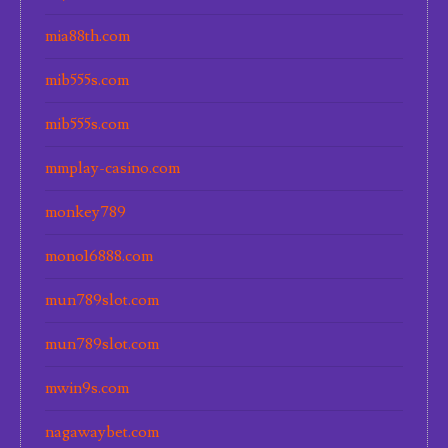
mia88th.com
mib555s.com
mib555s.com
mmplay-casino.com
monkey789
mono16888.com
mun789slot.com
mun789slot.com
mwin9s.com
nagawaybet.com