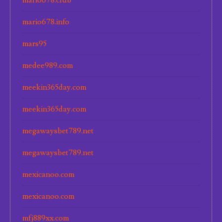
mario678.club
mario678.info
mars95
medee989.com
meekin365day.com
meekin365day.com
megawaysbet789.net
megawaysbet789.net
mexicanoo.com
mexicanoo.com
mfj889xx.com