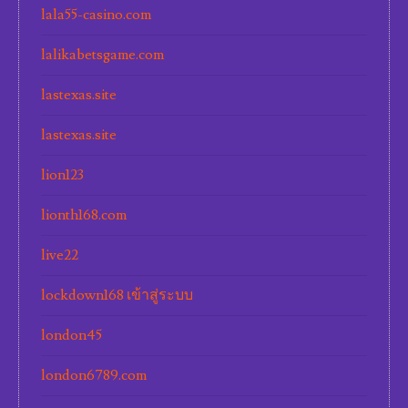
lala55-casino.com
lalikabetsgame.com
lastexas.site
lastexas.site
lion123
lionth168.com
live22
lockdown168 เข้าสู่ระบบ
london45
london6789.com