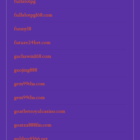
fullslotpg
fullslotpg168.com
funny18
future24bet.com
gachawin168.com
gaojing888
gem99ths.com
gem99ths.com
goatbetroyalcasino.com
goatza888fin.com
golden4566.net