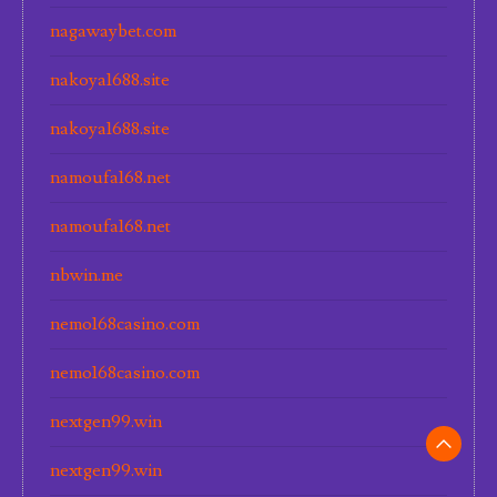
nagawaybet.com
nakoya1688.site
nakoya1688.site
namoufa168.net
namoufa168.net
nbwin.me
nemo168casino.com
nemo168casino.com
nextgen99.win
nextgen99.win