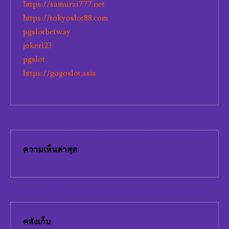
https://samurai777.net
https://tokyoslot88.com
pgslotbetway
joker123
pgslot
https://gogoslot.asia
ความเห็นล่าสุด
คลังเก็บ