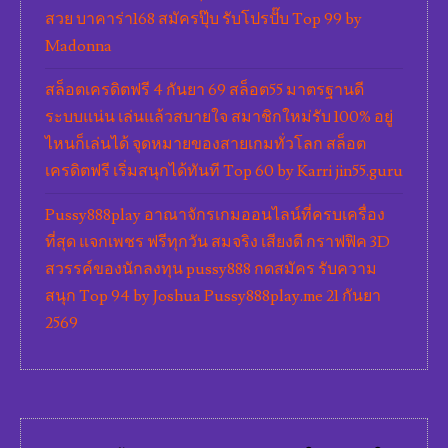
สวย บาคาร่า168 สมัครปุ๊บ รับโปรปั๊บ Top 99 by
Madonna
สล็อตเครดิตฟรี 4 กันยา 69 สล็อต55 มาตรฐานดี
ระบบแน่น เล่นแล้วสบายใจ สมาชิกใหม่รับ 100% อยู่
ไหนก็เล่นได้ จุดหมายของสายเกมทั่วโลก สล็อต
เครดิตฟรี เริ่มสนุกได้ทันที Top 60 by Karri jin55.guru
Pussy888play อาณาจักรเกมออนไลน์ที่ครบเครื่อง
ที่สุด แจกเพชร ฟรีทุกวัน สมจริง เสียงดี กราฟฟิค 3D
สวรรค์ของนักลงทุน pussy888 กดสมัคร รับความ
สนุก Top 94 by Joshua Pussy888play.me 21 กันยา
2569