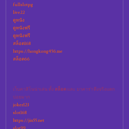
fullslotpg
live22
ดูหนัง
ดูหนังฟรี
ดูหนังฟรี
สล็อต168
https://hongkong456.me
สล็อต66
เว็บคาสิโนน่าเล่น ทั้ง
สล็อต
และ
บาคาร่า
ตึงจริงแตก
บ่อยมาก
joker123
slot168
https://jin55.net
slot99