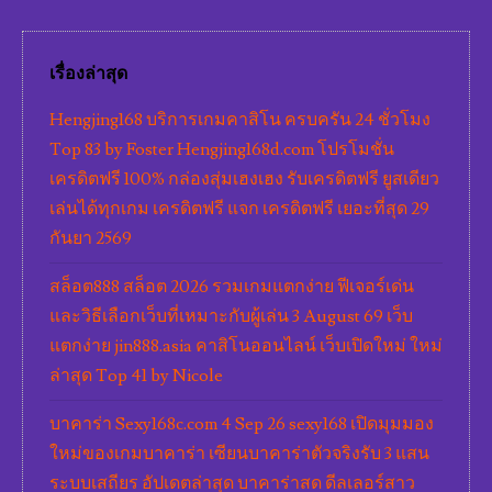
BY
ISIS
SLO
เรื่องล่าสุด
16
NO
Hengjing168 บริการเกมคาสิโน ครบครัน 24 ชั่วโมง
24
Top 83 by Foster Hengjing168d.com โปรโมชั่น
เครดิตฟรี 100% กล่องสุ่มเฮงเฮง รับเครดิตฟรี ยูสเดียว
เล่นได้ทุกเกม เครดิตฟรี แจก เครดิตฟรี เยอะที่สุด 29
กันยา 2569
สล็อต888 สล็อต 2026 รวมเกมแตกง่าย ฟีเจอร์เด่น
และวิธีเลือกเว็บที่เหมาะกับผู้เล่น 3 August 69 เว็บ
แตกง่าย jin888.asia คาสิโนออนไลน์ เว็บเปิดใหม่ ใหม่
ล่าสุด Top 41 by Nicole
บาคาร่า Sexy168c.com 4 Sep 26 sexy168 เปิดมุมมอง
ใหม่ของเกมบาคาร่า เซียนบาคาร่าตัวจริงรับ 3 แสน
ระบบเสถียร อัปเดตล่าสุด บาคาร่าสด ดีลเลอร์สาว