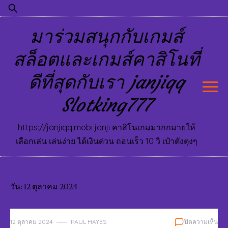
Skip
ค้นหา
to
สำหรับ:
มาร่วมสนุกกับเกมส์
content
สล็อตและเกมส์คาสิโนที่
ดีที่สุดกับเรา janjiqq
Slotking777
https://janjiqq.mobi janji คาสิโนเกมมากกมายให้
เลือกเล่น เล่นง่าย ได้เงินด่วน ถอนเร็ว 10 วิ เป๋าตังตุงๆ
วัน:
12 ตุลาคม 2024
บน
12 ตุลาคม 2024
PAUL HAYES
ปิดความเห็น