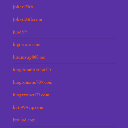
Joker123th
Joker123th.com
juad69
k1gt-auto.com
khumsup888.me
kingdom66 ทางเข้า
kingromans789.com
kingxxxbet123.com
kitti999vip.com
ktv4sd.com