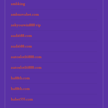
ambking
ambnovabet.com
askyouwin888 vip
audi688.com
audi688.com
autoslot16888.com
autoslot16888.com
ba88th.com
ba88th.com
babet555.com