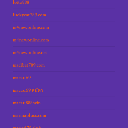
lotto888
luckycat789.com
m4newonline.com
m4newonline.com
m4newonline.net
mac1bet789.com
macau69
macau69 สมัคร
macau888.win
marinapluss.com