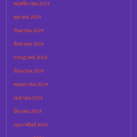
พฤศจิกายน 2024
ตุลาคม 2024
กันยายน 2024
สิงหาคม 2024
กรกฎาคม 2024
มิถุนายน 2024
พฤษภาคม 2024
เมษายน 2024
มีนาคม 2024
กุมภาพันธ์ 2024