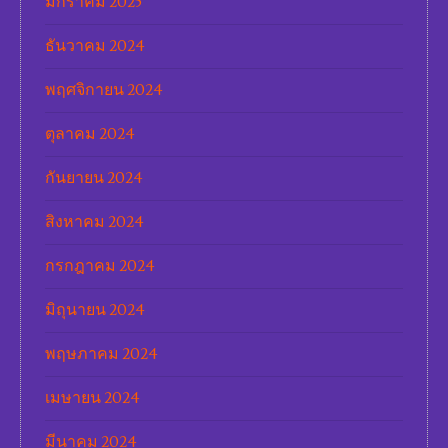
มกราคม 2025
ธันวาคม 2024
พฤศจิกายน 2024
ตุลาคม 2024
กันยายน 2024
สิงหาคม 2024
กรกฎาคม 2024
มิถุนายน 2024
พฤษภาคม 2024
เมษายน 2024
มีนาคม 2024