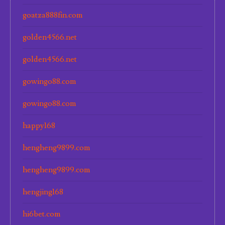
goatza888fin.com
golden4566.net
golden4566.net
gowingo88.com
gowingo88.com
happy168
hengheng9899.com
hengheng9899.com
hengjing168
hi6bet.com