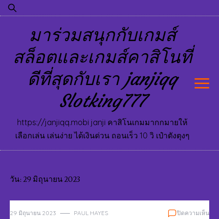
Skip
ค้นหา
to
สำหรับ:
มาร่วมสนุกกับเกมส์
content
สล็อตและเกมส์คาสิโนที่
ดีที่สุดกับเรา janjiqq
Slotking777
https://janjiqq.mobi janji คาสิโนเกมมากกมายให้
เลือกเล่น เล่นง่าย ได้เงินด่วน ถอนเร็ว 10 วิ เป๋าตังตุงๆ
วัน:
29 มิถุนายน 2023
บน
29 มิถุนายน 2023
PAUL HAYES
ปิดความเห็น