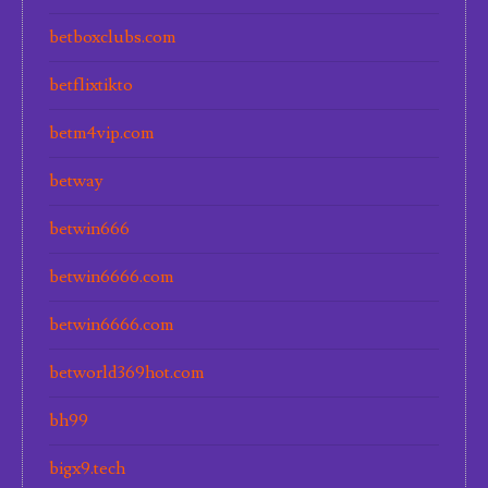
betboxclubs.com
betflixtikto
betm4vip.com
betway
betwin666
betwin6666.com
betwin6666.com
betworld369hot.com
bh99
bigx9.tech