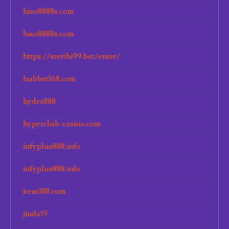
hiso8888s.com
hiso8888s.com
https://sretthi99.bet/enter/
hubbet168.com
hydra888
hyperclub-casino.com
infyplus888.info
infyplus888.info
item388.com
jinda55