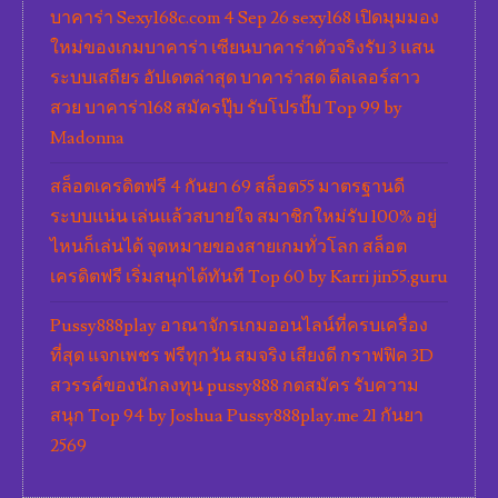
บาคาร่า Sexy168c.com 4 Sep 26 sexy168 เปิดมุมมอง
ใหม่ของเกมบาคาร่า เซียนบาคาร่าตัวจริงรับ 3 แสน
ระบบเสถียร อัปเดตล่าสุด บาคาร่าสด ดีลเลอร์สาว
สวย บาคาร่า168 สมัครปุ๊บ รับโปรปั๊บ Top 99 by
Madonna
สล็อตเครดิตฟรี 4 กันยา 69 สล็อต55 มาตรฐานดี
ระบบแน่น เล่นแล้วสบายใจ สมาชิกใหม่รับ 100% อยู่
ไหนก็เล่นได้ จุดหมายของสายเกมทั่วโลก สล็อต
เครดิตฟรี เริ่มสนุกได้ทันที Top 60 by Karri jin55.guru
Pussy888play อาณาจักรเกมออนไลน์ที่ครบเครื่อง
ที่สุด แจกเพชร ฟรีทุกวัน สมจริง เสียงดี กราฟฟิค 3D
สวรรค์ของนักลงทุน pussy888 กดสมัคร รับความ
สนุก Top 94 by Joshua Pussy888play.me 21 กันยา
2569