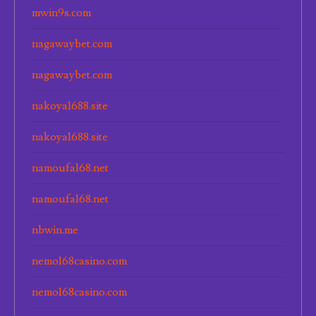
mwin9s.com
nagawaybet.com
nagawaybet.com
nakoya1688.site
nakoya1688.site
namoufa168.net
namoufa168.net
nbwin.me
nemo168casino.com
nemo168casino.com