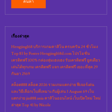
JO
PGS
10
SEP
256
เรื่องล่าสุด
Hengjing168 บริการเกมคาสิโน ครบครัน 24 ชั่วโมง
Top 83 by Foster Hengjing168d.com โปรโมชั่น
เครดิตฟรี 100% กล่องสุ่มเฮงเฮง รับเครดิตฟรี ยูสเดียว
เล่นได้ทุกเกม เครดิตฟรี แจก เครดิตฟรี เยอะที่สุด 29
กันยา 2569
สล็อต888 สล็อต 2026 รวมเกมแตกง่าย ฟีเจอร์เด่น
และวิธีเลือกเว็บที่เหมาะกับผู้เล่น 3 August 69 เว็บ
แตกง่าย jin888.asia คาสิโนออนไลน์ เว็บเปิดใหม่ ใหม่
ล่าสุด Top 41 by Nicole