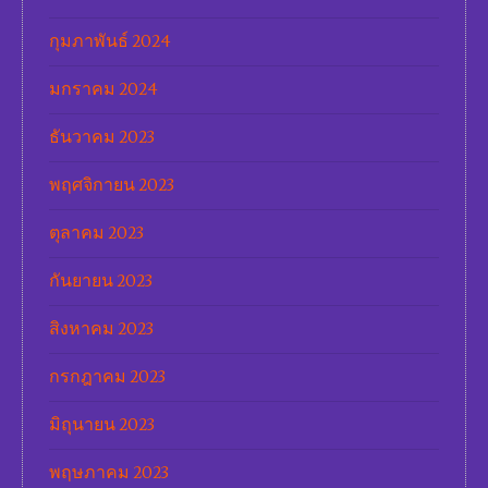
กุมภาพันธ์ 2024
มกราคม 2024
ธันวาคม 2023
พฤศจิกายน 2023
ตุลาคม 2023
กันยายน 2023
สิงหาคม 2023
กรกฎาคม 2023
มิถุนายน 2023
พฤษภาคม 2023