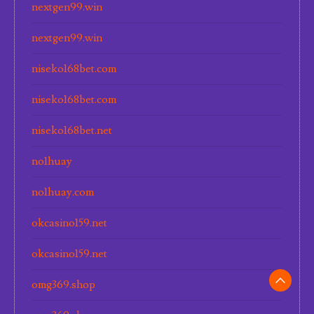
nextgen99.win
nextgen99.win
niseko168bet.com
niseko168bet.com
niseko168bet.net
no1huay
no1huay.com
okcasino159.net
okcasino159.net
omg369.shop