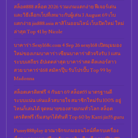
สล็อต888 สล็อต 2026 รวมเกมแตกง่าย ฟีเจอร์เด่น
และวิธีเลือกเว็บที่เหมาะกับผู้เล่น 3 August 69 เว็บ
แตกง่าย jin888.asia คาสิโนออนไลน์ เว็บเปิดใหม่ ใหม่
ล่าสุด Top 41 by Nicole
บาคาร่า Sexy168c.com 4 Sep 26 sexy168 เปิดมุมมอง
ใหม่ของเกมบาคาร่า เซียนบาคาร่าตัวจริงรับ 3 แสน
ระบบเสถียร อัปเดตล่าสุด บาคาร่าสด ดีลเลอร์สาว
สวย บาคาร่า168 สมัครปุ๊บ รับโปรปั๊บ Top 99 by
Madonna
สล็อตเครดิตฟรี 4 กันยา 69 สล็อต55 มาตรฐานดี
ระบบแน่น เล่นแล้วสบายใจ สมาชิกใหม่รับ 100% อยู่
ไหนก็เล่นได้ จุดหมายของสายเกมทั่วโลก สล็อต
เครดิตฟรี เริ่มสนุกได้ทันที Top 60 by Karri jin55.guru
Pussy888play อาณาจักรเกมออนไลน์ที่ครบเครื่อง