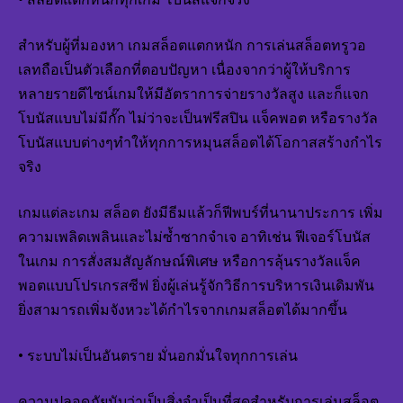
สำหรับผู้ที่มองหา เกมสล็อตแตกหนัก การเล่นสล็อตทรูวอ
เลทถือเป็นตัวเลือกที่ตอบปัญหา เนื่องจากว่าผู้ให้บริการ
หลายรายดีไซน์เกมให้มีอัตราการจ่ายรางวัลสูง และก็แจก
โบนัสแบบไม่มีกั๊ก ไม่ว่าจะเป็นฟรีสปิน แจ็คพอต หรือรางวัล
โบนัสแบบต่างๆทำให้ทุกการหมุนสล็อตได้โอกาสสร้างกำไร
จริง
เกมแต่ละเกม สล็อต ยังมีธีมแล้วก็ฟีพบร์ที่นานาประการ เพิ่ม
ความเพลิดเพลินและไม่ซ้ำซากจำเจ อาทิเช่น ฟีเจอร์โบนัส
ในเกม การสั่งสมสัญลักษณ์พิเศษ หรือการลุ้นรางวัลแจ็ค
พอตแบบโปรเกรสซีฟ ยิ่งผู้เล่นรู้จักวิธีการบริหารเงินเดิมพัน
ยิ่งสามารถเพิ่มจังหวะได้กำไรจากเกมสล็อตได้มากขึ้น
• ระบบไม่เป็นอันตราย มั่นอกมั่นใจทุกการเล่น
ความปลอดภัยนับว่าเป็นสิ่งจำเป็นที่สุดสำหรับการเล่นสล็อต