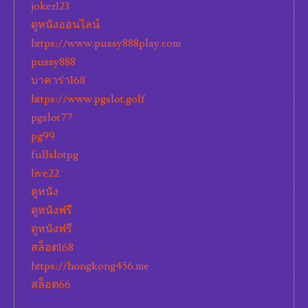
joker123
ดูหนังออนไลน์
https://www.pussy888play.com
pussy888
บาคาร่า168
https://www.pgslot.golf
pgslot77
pg99
fullslotpg
live22
ดูหนัง
ดูหนังฟรี
ดูหนังฟรี
สล็อต168
https://hongkong456.me
สล็อต66