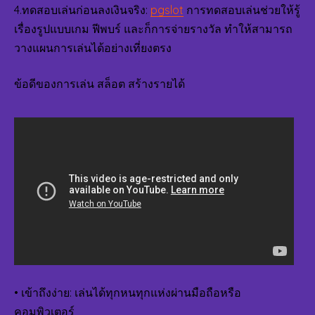
4.ทดสอบเล่นก่อนลงเงินจริง:
pgslot
การทดสอบเล่นช่วยให้รู้
เรื่องรูปแบบเกม ฟีพบร์ และก็การจ่ายรางวัล ทำให้สามารถ
วางแผนการเล่นได้อย่างเที่ยงตรง
ข้อดีของการเล่น สล็อต สร้างรายได้
• เข้าถึงง่าย: เล่นได้ทุกหนทุกแห่งผ่านมือถือหรือ
คอมพิวเตอร์