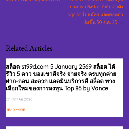
บาคาร่า ยิงปลา กีฬา เจ้าดัง
pgslot รีบสมัคร แจ็ตพอตกำ
ลังขึ้น 30 ธ.ค. 25
Related Articles
สล็อต st99d.com 5 January 2569 สล็อต ได้
รีวิว 5 ดาว ของเขาดีจริง จ่ายจริง ครบทุกค่าย
ฝาก-ถอน สะดวก แอดมินบริการดี สล็อต ทาง
เลือกใหม่ของการลงทุน Top 86 by Vance
27 มกราคม 2026
READ MORE