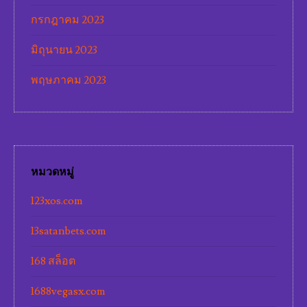
กรกฎาคม 2023
มิถุนายน 2023
พฤษภาคม 2023
หมวดหมู่
123xos.com
13satanbets.com
168 สล็อต
1688vegasx.com