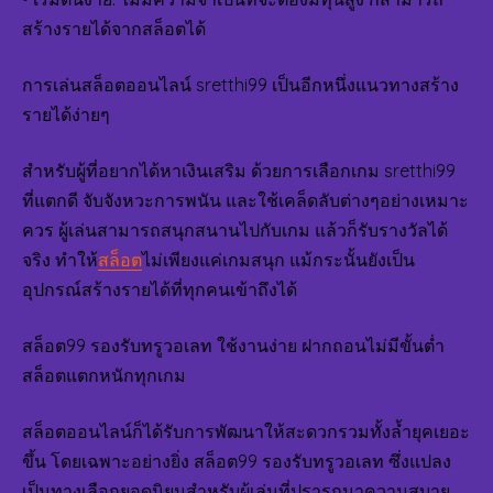
สร้างรายได้จากสล็อตได้
การเล่นสล็อตออนไลน์ sretthi99 เป็นอีกหนึ่งแนวทางสร้าง
รายได้ง่ายๆ
สำหรับผู้ที่อยากได้หาเงินเสริม ด้วยการเลือกเกม sretthi99
ที่แตกดี จับจังหวะการพนัน และใช้เคล็ดลับต่างๆอย่างเหมาะ
ควร ผู้เล่นสามารถสนุกสนานไปกับเกม แล้วก็รับรางวัลได้
จริง ทำให้
สล็อต
ไม่เพียงแค่เกมสนุก แม้กระนั้นยังเป็น
อุปกรณ์สร้างรายได้ที่ทุกคนเข้าถึงได้
สล็อต99 รองรับทรูวอเลท ใช้งานง่าย ฝากถอนไม่มีขั้นต่ำ
สล็อตแตกหนักทุกเกม
สล็อตออนไลน์ก็ได้รับการพัฒนาให้สะดวกรวมทั้งล้ำยุคเยอะ
ขึ้น โดยเฉพาะอย่างยิ่ง สล็อต99 รองรับทรูวอเลท ซึ่งแปลง
เป็นทางเลือกยอดนิยมสำหรับผู้เล่นที่ปรารถนาความสบาย