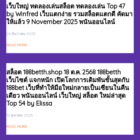
เว็บใหญ่ ทดลองเล่นสล็อต ทดลองเล่น Top 47
by Winfred เว็บแตกง่าย รวมสล็อตแตกดี คัดมา
ให้แล้ว 9 November 2025 พนันออนไลน์
26 ธันวาคม 2025
READ MORE
สล็อต 188betth.shop 18 ต.ค. 2568 188betth
เว็บไซต์ แจกหนัก เปิดโลกการเดิมพันขั้นสุดกับ
188bet เว็บที่ทำให้มือใหม่กลายเป็นเซียนในคืน
เดียว พนันออนไลน์ เว็บใหญ่ สล็อต ใหม่ล่าสุด
Top 54 by Elissa
10 ตุลาคม 2025
READ MORE