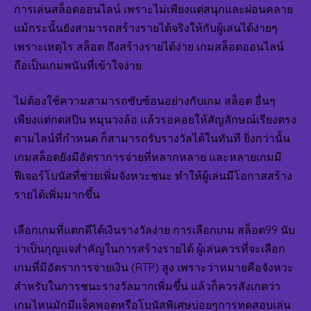
การเล่นสล็อตออนไลน์ เพราะไม่เพียงแต่สนุกและผ่อนคลาย
จริง
แม้กระนั้นยังสามารถสร้างรายได้จริงให้กับผู้เล่นได้ง่ายๆ
ไม่
ขา
เพราะเหตุไร สล็อต ถึงสร้างรายได้ง่าย เกมสล็อตออนไลน์
ฝัน
ถือเป็นเกมพนันที่เข้าใจง่าย
สมา
ใหม
30
ไม่ต้องใช้ความสามารถซับซ้อนอย่างกับเกม สล็อต อื่นๆ
สล็
เพียงแต่กดสปิน หมุนวงล้อ แล้วรอคอยให้สัญลักษณ์เรียงตรง
ทด
ตามไลน์ที่กำหนด ก็สามารถรับรางวัลได้ในทันที ยิ่งกว่านั้น
เล่น
ฟรี
เกมสล็อตยังมีอัตราการจ่ายที่หลากหลาย และหลายเกมมี
ภา
ฟีเจอร์โบนัสที่ช่วยเพิ่มจังหวะชนะ ทำให้ผู้เล่นมีโอกาสสร้าง
สวย
รายได้เพิ่มมากขึ้น
คม
ชัด
3D
เลือกเกมที่แตกดีได้เงินรางวัลง่าย การเลือกเกม สล็อต99 นับ
SR
ว่าเป็นกุญแจสำคัญในการสร้างรายได้ ผู้เล่นควรที่จะเลือก
PGS
TO
เกมที่มีอัตราการจ่ายเงิน (RTP) สูง เพราะว่าหมายคือจังหวะ
77
สำหรับในการชนะรางวัลมากเพิ่มขึ้น แล้วก็ควรสังเกตว่า
BY
เกมไหนมักมีแจ็คพอตหรือโบนัสพิเศษบ่อยๆการทดสอบเล่น
DA