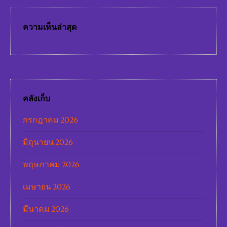
ความเห็นล่าสุด
คลังเก็บ
กรกฎาคม 2026
มิถุนายน 2026
พฤษภาคม 2026
เมษายน 2026
มีนาคม 2026