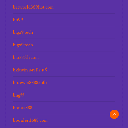
betworld369hot.com
bh99
bigx9.tech
bigx9.tech
bio285th.com
bkkwin เครดิตฟรี
bluewin8888.info
bng55
bonus888
boonlert1688.com