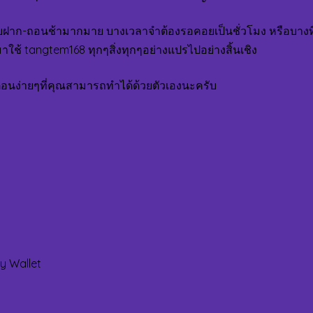
ะบบฝาก-ถอนช้ามากมาย บางเวลาจำต้องรอคอยเป็นชั่วโมง หรือบางท
มาใช้ tangtem168 ทุกๆสิ่งทุกๆอย่างแปรไปอย่างสิ้นเชิง
นตอนง่ายๆที่คุณสามารถทำได้ด้วยตัวเองนะครับ
y Wallet