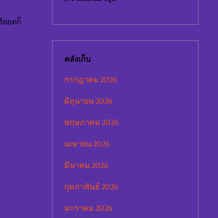
ียอดก็
คลังเก็บ
กรกฎาคม 2026
มิถุนายน 2026
พฤษภาคม 2026
เมษายน 2026
มีนาคม 2026
กุมภาพันธ์ 2026
มกราคม 2026