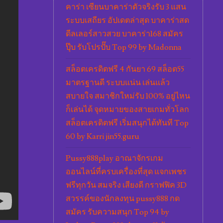
เกม
คาร่า เซียนบาคาร่าตัวจริงรับ 3 แสน
CASINO
ระบบเสถียร อัปเดตล่าสุด บาคาร่าสด
ONLINE
เว็บ
ดีลเลอร์สาวสวย บาคาร่า168 สมัคร
เปิด
ปุ๊บ รับโปรปั๊บ Top 99 by Madonna
ใหม่
TANGTEM168
สล็อตเครดิตฟรี 4 กันยา 69 สล็อต55
เครดิต
มาตรฐานดี ระบบแน่น เล่นแล้ว
ฟรี
TOP
สบายใจ สมาชิกใหม่รับ 100% อยู่ไหน
48
ก็เล่นได้ จุดหมายของสายเกมทั่วโลก
BY
JANET
สล็อตเครดิตฟรี เริ่มสนุกได้ทันที Top
60 by Karri jin55.guru
Pussy888play อาณาจักรเกม
ออนไลน์ที่ครบเครื่องที่สุด แจกเพชร
ฟรีทุกวัน สมจริง เสียงดี กราฟฟิค 3D
สวรรค์ของนักลงทุน pussy888 กด
สมัคร รับความสนุก Top 94 by