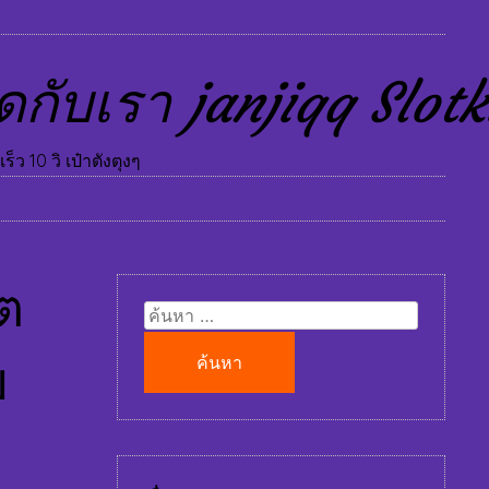
ดกับเรา janjiqq Slot
ว 10 วิ เป๋าตังตุงๆ
อต
ค้นหา
สำหรับ:
ย