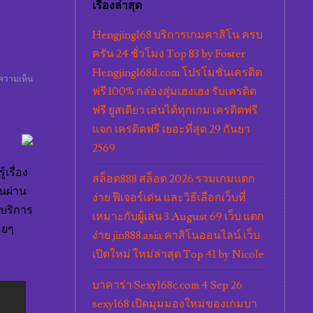
เรื่องล่าสุด
Hengjing168 บริการเกมคาสิโน ครบ
ครัน 24 ชั่วโมง Top 83 by Foster
Hengjing168d.com โปรโมชั่นเครดิต
บน
ความเห็น
ฟรี 100% กล่องสุ่มเฮงเฮง รับเครดิต
สล็อต168
TANGTEM168.ASIA
ฟรี ยูสเดียว เล่นได้ทุกเกม เครดิตฟรี
17
แจก เครดิตฟรี เยอะที่สุด 29 กันยา
กุมภา
2569
25
สล็อต
เรื่อง
เว็บไซต์
สล็อต888 สล็อต 2026 รวมเกมแตก
่นผ่าน
ใหญ่
ง่าย ฟีเจอร์เด่น และวิธีเลือกเว็บที่
รวม
้บริการ
เหมาะกับผู้เล่น 3 August 69 เว็บ แตก
เกม
อยๆ
สล็อต
ง่าย jin888.asia คาสิโนออนไลน์ เว็บ
ค่าย
เปิดใหม่ ใหม่ล่าสุด Top 41 by Nicole
ดัง
เล่น
บาคาร่า Sexy168c.com 4 Sep 26
ง่าย
ทุก
sexy168 เปิดมุมมองใหม่ของเกมบา