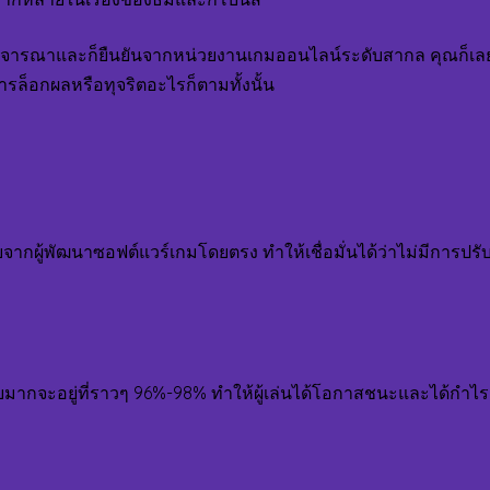
การพิจารณาและก็ยืนยันจากหน่วยงานเกมออนไลน์ระดับสากล คุณก็เลย
การล็อกผลหรือทุจริตอะไรก็ตามทั้งนั้น
ากผู้พัฒนาซอฟต์แวร์เกมโดยตรง ทำให้เชื่อมั่นได้ว่าไม่มีการปรับ
งโดยมากจะอยู่ที่ราวๆ 96%-98% ทำให้ผู้เล่นได้โอกาสชนะและได้กำไรเ