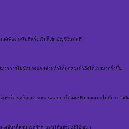
พียงกดไม่กี่ครั้ง เงินก็เข้าบัญชีในทันที
มว่าการไม่มีอย่างน้อยช่วยทำให้ทุกคนเข้าถึงได้ง่ายมากยิ่งขึ้น
จะเล่นได้เท่าใด ผมก็สามารถถอนออกมาได้เต็มปริมาณแบบไม่มีการจำก
ถีทางอื่นๆก็สามารถฝาก-ถอนได้อย่างไม่มีปัญหา