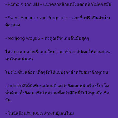
• Roma X จาก JILI – แนวคลาสสิกแต่ยังแตกหนักไม่ตกสมัย
• Sweet Bonanza จาก Pragmatic – สายซื้อฟรีสปินจำเป็น
ต้องลอง
• Mahjong Ways 2 – ตัวคูณรัวๆเกมลื่นมือสุดๆ
ไม่ว่าจะเกมเก่าหรือเกมใหม่ jinda55 จะอัปเดตให้ท่านก่อน
คนไหนแน่นอน
โปรโมชั่น สล็อต เด็ดๆจัดให้แบบจุกๆสำหรับสมาชิกทุกคน
Jinda55 มิได้มีเพียงแค่เกมดี แต่ว่ายังแจกหนักเรื่องโปรโม
ชั่นด้วย ทั้งยังสมาชิกใหม่รวมทั้งเก่ามีสิทธิ์รับได้ทุกเมื่อเชื่อ
วัน:
• โบนัสต้อนรับ 100% สำหรับผู้เล่นใหม่