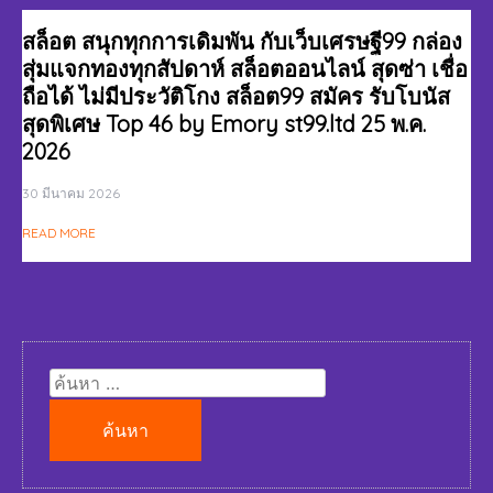
สล็อต สนุกทุกการเดิมพัน กับเว็บเศรษฐี99 กล่อง
สุ่มแจกทองทุกสัปดาห์ สล็อตออนไลน์ สุดซ่า เชื่อ
ถือได้ ไม่มีประวัติโกง สล็อต99 สมัคร รับโบนัส
สุดพิเศษ Top 46 by Emory st99.ltd 25 พ.ค.
2026
30 มีนาคม 2026
READ MORE
ค้นหา
สำหรับ: