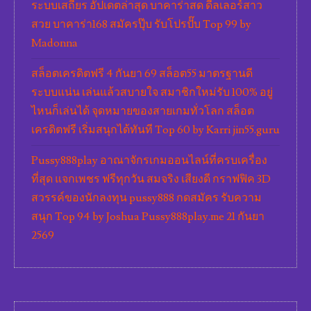
ระบบเสถียร อัปเดตล่าสุด บาคาร่าสด ดีลเลอร์สาว
สวย บาคาร่า168 สมัครปุ๊บ รับโปรปั๊บ Top 99 by
Madonna
สล็อตเครดิตฟรี 4 กันยา 69 สล็อต55 มาตรฐานดี
ระบบแน่น เล่นแล้วสบายใจ สมาชิกใหม่รับ 100% อยู่
ไหนก็เล่นได้ จุดหมายของสายเกมทั่วโลก สล็อต
เครดิตฟรี เริ่มสนุกได้ทันที Top 60 by Karri jin55.guru
Pussy888play อาณาจักรเกมออนไลน์ที่ครบเครื่อง
ที่สุด แจกเพชร ฟรีทุกวัน สมจริง เสียงดี กราฟฟิค 3D
สวรรค์ของนักลงทุน pussy888 กดสมัคร รับความ
สนุก Top 94 by Joshua Pussy888play.me 21 กันยา
2569