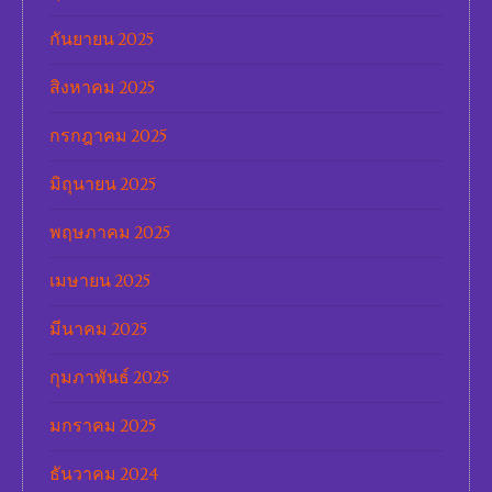
กันยายน 2025
สิงหาคม 2025
กรกฎาคม 2025
มิถุนายน 2025
พฤษภาคม 2025
เมษายน 2025
มีนาคม 2025
กุมภาพันธ์ 2025
มกราคม 2025
ธันวาคม 2024