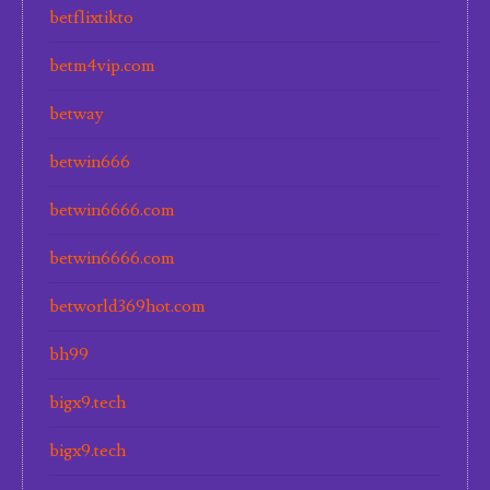
betflixtikto
betm4vip.com
betway
betwin666
betwin6666.com
betwin6666.com
betworld369hot.com
bh99
bigx9.tech
bigx9.tech