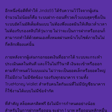
ชน
สูง
อีกหนึ่งข้อดีที่ทำให้ Jinda55 ได้รับความไว้ใจจากผู้เล่น
TO
จำนวนไม่น้อยก็คือ ระบบฝาก-ถอนที่รวดเร็วแบบสุดๆซึ่งเป็น
66
BY
ระบบอัตโนมัติเต็มต้นแบบ ไม่ต้องพึ่งแอดมินให้เสียเวล่ำเวลา
DE
ไม่ต้องรับรองสลิปให้วุ่นวาย ไม่ว่าจะเป็นการฝากหรือถอนก็
JIN
สามารถทำได้ด้วยตนเองทั้งหมดผ่านหน้าเว็บไซต์ภายในไม่
5
กร
กี่คลิกเพียงแค่นั้น
กฎ
68
ภายหลังจากผู้เล่นกรอกยอดเงินที่อยากได้ ระบบจะกระทำ
ประเมินผลในทันที และก็ในไม่กี่วินาที เงินจะเข้าหรือออก
ตามที่กำหนดไว้แบบแม่น ไม่ว่าจะเป็นยอดเล็กหรือยอดใหญ่
ก็ไม่มีถ่วง ไม่มีขัดข้อง รองรับทุกธนาคาร รวมทั้ง
TrueMoney Wallet สำหรับคนใดกันแน่ที่ไม่มีบัญชีธนาคาร
ก็ใช้งานได้แบบไม่มีข้อจำกัด
ที่สำคัญ สล็อตเครดิตฟรี ยังไม่มีการกำหนดอย่างน้อย
สำหรับในการฝากหรือถอน จะฝาก 1 บาท หรือถอนหลักหมื่น