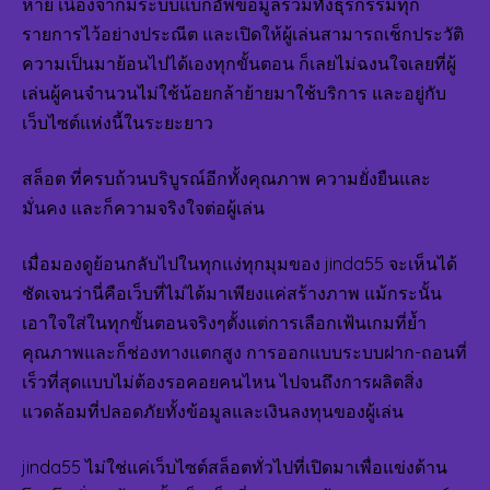
หาย เนื่องจากมีระบบแบ็กอัพข้อมูลรวมทั้งธุรกรรมทุก
รายการไว้อย่างประณีต และเปิดให้ผู้เล่นสามารถเช็กประวัติ
ความเป็นมาย้อนไปได้เองทุกขั้นตอน ก็เลยไม่ฉงนใจเลยที่ผู้
เล่นผู้คนจำนวนไม่ใช้น้อยกล้าย้ายมาใช้บริการ และอยู่กับ
เว็บไซต์แห่งนี้ในระยะยาว
สล็อต ที่ครบถ้วนบริบูรณ์อีกทั้งคุณภาพ ความยั่งยืนและ
มั่นคง และก็ความจริงใจต่อผู้เล่น
เมื่อมองดูย้อนกลับไปในทุกแง่ทุกมุมของ jinda55 จะเห็นได้
ชัดเจนว่านี่คือเว็บที่ไม่ได้มาเพียงแค่สร้างภาพ แม้กระนั้น
เอาใจใส่ในทุกขั้นตอนจริงๆตั้งแต่การเลือกเฟ้นเกมที่ย้ำ
คุณภาพและก็ช่องทางแตกสูง การออกแบบระบบฝาก-ถอนที่
เร็วที่สุดแบบไม่ต้องรอคอยคนไหน ไปจนถึงการผลิตสิ่ง
แวดล้อมที่ปลอดภัยทั้งข้อมูลและเงินลงทุนของผู้เล่น
jinda55 ไม่ใช่แค่เว็บไซต์สล็อตทั่วไปที่เปิดมาเพื่อแข่งด้าน