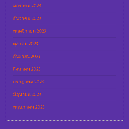
มกราคม 2024
ธันวาคม 2023
พฤศจิกายน 2023
ตุลาคม 2023
กันยายน 2023
สิงหาคม 2023
กรกฎาคม 2023
มิถุนายน 2023
พฤษภาคม 2023