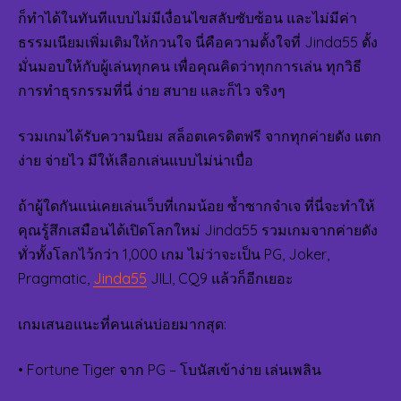
ก็ทำได้ในทันทีแบบไม่มีเงื่อนไขสลับซับซ้อน และไม่มีค่า
ธรรมเนียมเพิ่มเติมให้กวนใจ นี่คือความตั้งใจที่ Jinda55 ตั้ง
มั่นมอบให้กับผู้เล่นทุกคน เพื่อคุณคิดว่าทุกการเล่น ทุกวิธี
การทำธุรกรรมที่นี่ ง่าย สบาย และก็ไว จริงๆ
รวมเกมได้รับความนิยม สล็อตเครดิตฟรี จากทุกค่ายดัง แตก
ง่าย จ่ายไว มีให้เลือกเล่นแบบไม่น่าเบื่อ
ถ้าผู้ใดกันแน่เคยเล่นเว็บที่เกมน้อย ซ้ำซากจำเจ ที่นี่จะทำให้
คุณรู้สึกเสมือนได้เปิดโลกใหม่ Jinda55 รวมเกมจากค่ายดัง
ทั่วทั้งโลกไว้กว่า 1,000 เกม ไม่ว่าจะเป็น PG, Joker,
Pragmatic,
Jinda55
JILI, CQ9 แล้วก็อีกเยอะ
เกมเสนอแนะที่คนเล่นบ่อยมากสุด:
• Fortune Tiger จาก PG – โบนัสเข้าง่าย เล่นเพลิน