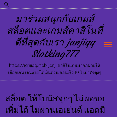
Skip
ค้นหา
to
สำหรับ:
มาร่วมสนุกกับเกมส์
content
สล็อตและเกมส์คาสิโนที่
ดีที่สุดกับเรา janjiqq
Slotking777
https://janjiqq.mobi janji คาสิโนเกมมากกมายให้
เลือกเล่น เล่นง่าย ได้เงินด่วน ถอนเร็ว 10 วิ เป๋าตังตุงๆ
สล็อต ให้โบนัสจุกๆ ไม่พอขอ
เพิ่มได้ ไม่ผ่านเอเย่นต์ แอดมิ