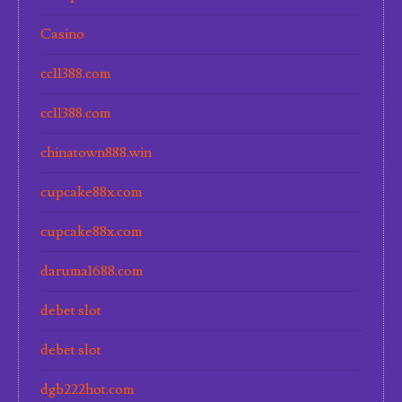
Casino
cc11388.com
cc11388.com
chinatown888.win
cupcake88x.com
cupcake88x.com
daruma1688.com
debet slot
debet slot
dgb222hot.com