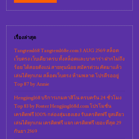
BY
MA
เรื่องล่าสุด
Tangtem168 Tangtem168e.com 3 AUG 2569 สล็อต
เว็บตรง เว็บเดียวครบ ทั้งสล็อตและบาคาร่า ฝากไม่ถึง
ร้อย ได้สอยตังแน่ สายทุนน้อย สมัครด่วน คัดมาแล้ว
เล่นได้ทุกเกม สล็อตเว็บตรง ห้ามพลาด โปรดีรออยู่
Top 87 by Annie
Hengjing168 บริการเกมคาสิโน ครบครัน 24 ชั่วโมง
Top 83 by Foster Hengjing168d.com โปรโมชั่น
เครดิตฟรี 100% กล่องสุ่มเฮงเฮง รับเครดิตฟรี ยูสเดียว
เล่นได้ทุกเกม เครดิตฟรี แจก เครดิตฟรี เยอะที่สุด 29
กันยา 2569