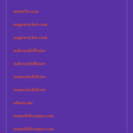
mwin9s.com
nagawaybet.com
nagawaybet.com
nakoya1688.site
nakoya1688.site
namoufa168.net
namoufa168.net
nbwin.me
nemo168casino.com
nemo168casino.com