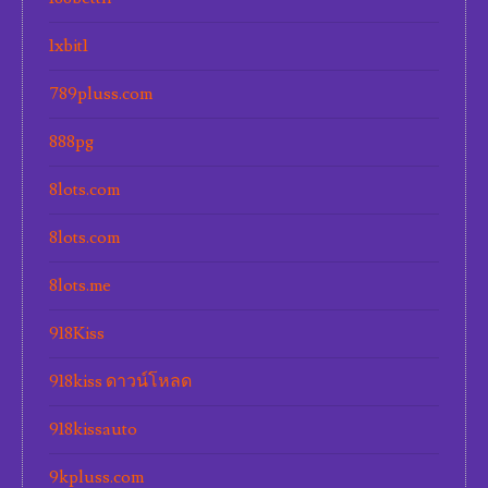
1xbit1
789pluss.com
888pg
8lots.com
8lots.com
8lots.me
918Kiss
918kiss ดาวน์โหลด
918kissauto
9kpluss.com