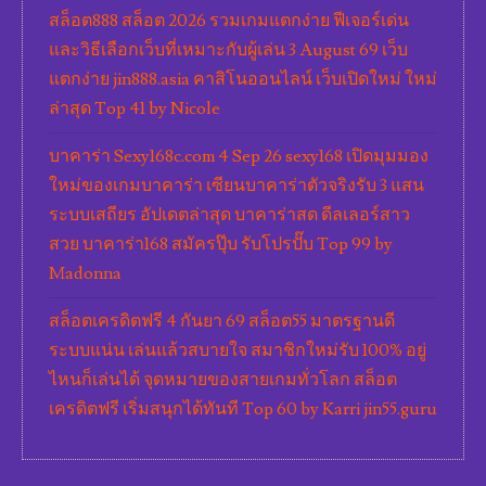
สล็อต888 สล็อต 2026 รวมเกมแตกง่าย ฟีเจอร์เด่น
และวิธีเลือกเว็บที่เหมาะกับผู้เล่น 3 August 69 เว็บ
แตกง่าย jin888.asia คาสิโนออนไลน์ เว็บเปิดใหม่ ใหม่
ล่าสุด Top 41 by Nicole
บาคาร่า Sexy168c.com 4 Sep 26 sexy168 เปิดมุมมอง
ใหม่ของเกมบาคาร่า เซียนบาคาร่าตัวจริงรับ 3 แสน
ระบบเสถียร อัปเดตล่าสุด บาคาร่าสด ดีลเลอร์สาว
สวย บาคาร่า168 สมัครปุ๊บ รับโปรปั๊บ Top 99 by
Madonna
สล็อตเครดิตฟรี 4 กันยา 69 สล็อต55 มาตรฐานดี
ระบบแน่น เล่นแล้วสบายใจ สมาชิกใหม่รับ 100% อยู่
ไหนก็เล่นได้ จุดหมายของสายเกมทั่วโลก สล็อต
เครดิตฟรี เริ่มสนุกได้ทันที Top 60 by Karri jin55.guru