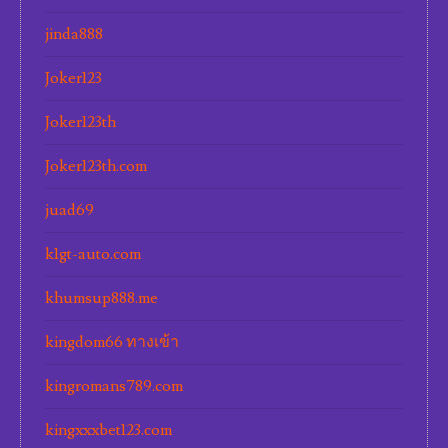
jinda888
Joker123
Joker123th
Joker123th.com
juad69
k1gt-auto.com
khumsup888.me
kingdom66 ทางเข้า
kingromans789.com
kingxxxbet123.com