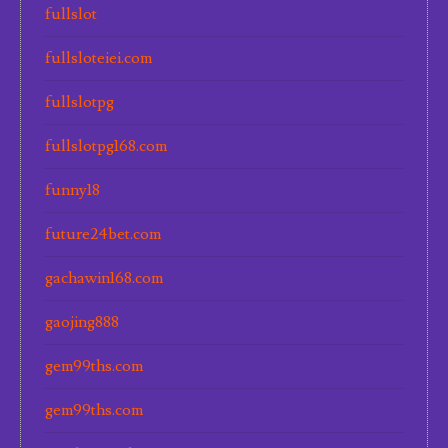
fullslot
fullsloteiei.com
fullslotpg
fullslotpg168.com
funny18
future24bet.com
gachawin168.com
gaojing888
gem99ths.com
gem99ths.com