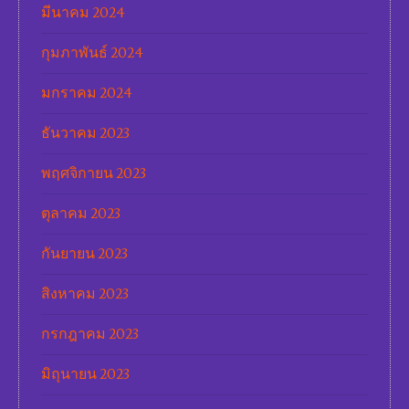
มีนาคม 2024
กุมภาพันธ์ 2024
มกราคม 2024
ธันวาคม 2023
พฤศจิกายน 2023
ตุลาคม 2023
กันยายน 2023
สิงหาคม 2023
กรกฎาคม 2023
มิถุนายน 2023