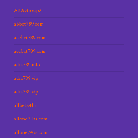
ABAGroup2
abbet789.com
acebet789.com
acebet789.com
adm789.info
adm789.vip
adm789.vip
allbet24hr
allone745s.com
allone745s.com