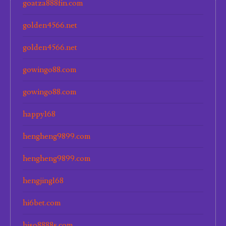
goatza888fin.com
golden4566.net
golden4566.net
gowingo88.com
gowingo88.com
happy168
hengheng9899.com
hengheng9899.com
hengjing168
hi6bet.com
hiso8888s.com