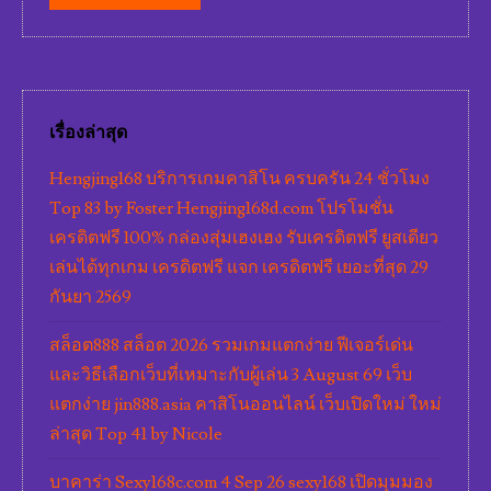
44
BY
ELI
เรื่องล่าสุด
Hengjing168 บริการเกมคาสิโน ครบครัน 24 ชั่วโมง
Top 83 by Foster Hengjing168d.com โปรโมชั่น
เครดิตฟรี 100% กล่องสุ่มเฮงเฮง รับเครดิตฟรี ยูสเดียว
เล่นได้ทุกเกม เครดิตฟรี แจก เครดิตฟรี เยอะที่สุด 29
กันยา 2569
สล็อต888 สล็อต 2026 รวมเกมแตกง่าย ฟีเจอร์เด่น
และวิธีเลือกเว็บที่เหมาะกับผู้เล่น 3 August 69 เว็บ
แตกง่าย jin888.asia คาสิโนออนไลน์ เว็บเปิดใหม่ ใหม่
ล่าสุด Top 41 by Nicole
บาคาร่า Sexy168c.com 4 Sep 26 sexy168 เปิดมุมมอง