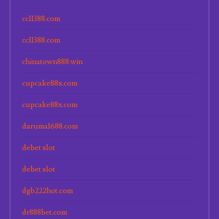
cc11388.com
cc11388.com
chinatown888.win
cupcake88x.com
cupcake88x.com
daruma1688.com
debet slot
debet slot
dgb222hot.com
dr888bet.com