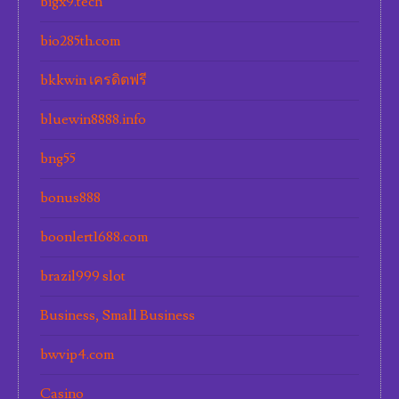
bigx9.tech
bio285th.com
bkkwin เครดิตฟรี
bluewin8888.info
bng55
bonus888
boonlert1688.com
brazil999 slot
Business, Small Business
bwvip4.com
Casino