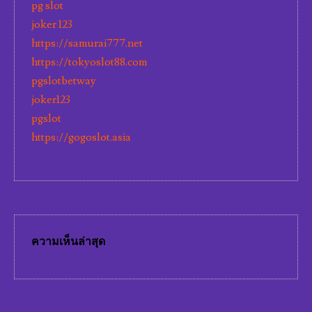
pg slot
joker 123
https://samurai777.net
https://tokyoslot88.com
pgslotbetway
joker123
pgslot
https://gogoslot.asia
ความเห็นล่าสุด