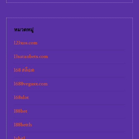
หมวดหมู่
123xos.com
13satanbets.com
168 สล็อต
1688vegasx.com
168slot
188bet
188betth
1xbit1