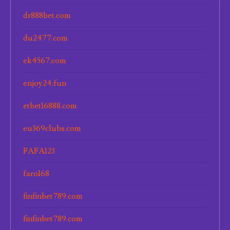
dr888bet.com
du2477.com
ek4567.com
enjoy24.fun
etbet16888.com
eu369clubs.com
FAFA123
faro168
finfinbet789.com
finfinbet789.com