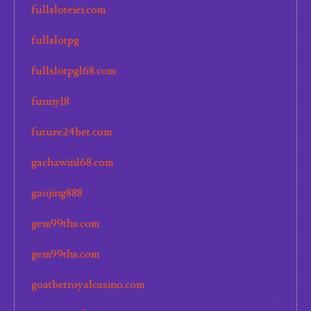
fullsloteiei.com
fullslotpg
fullslotpg168.com
funny18
future24bet.com
gachawin168.com
gaojing888
gem99ths.com
gem99ths.com
goatbetroyalcasino.com