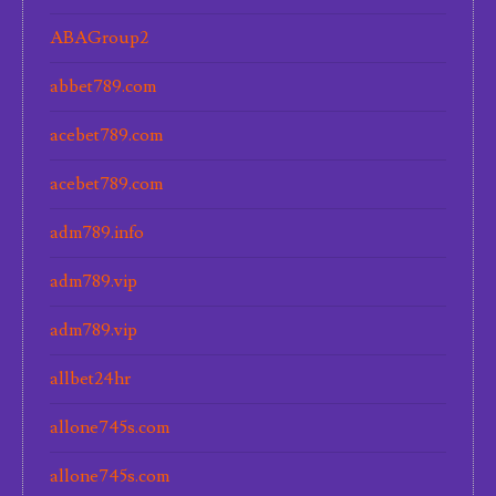
ABAGroup2
abbet789.com
acebet789.com
acebet789.com
adm789.info
adm789.vip
adm789.vip
allbet24hr
allone745s.com
allone745s.com