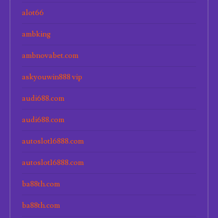
alot66
ambking
ambnovabet.com
askyouwin888 vip
audi688.com
audi688.com
autoslot16888.com
autoslot16888.com
ba88th.com
ba88th.com