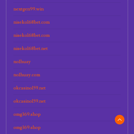
nextgen99.win
niseko168bet.com
niseko168bet.com
niseko168bet.net
no1huay
no1huay.com
okcasino159.net
okcasino159.net
omg369.shop
omg369.shop