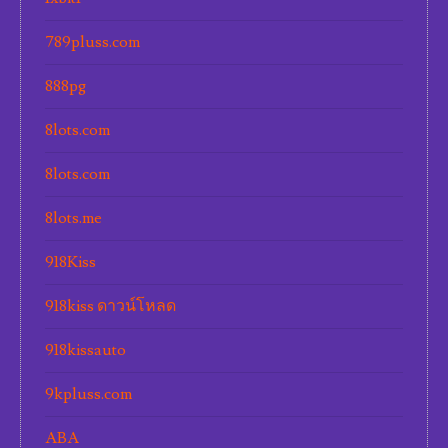
789pluss.com
888pg
8lots.com
8lots.com
8lots.me
918Kiss
918kiss ดาวน์โหลด
918kissauto
9kpluss.com
ABA