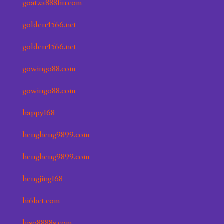
goatza888fin.com
golden4566.net
golden4566.net
gowingo88.com
gowingo88.com
happy168
hengheng9899.com
hengheng9899.com
hengjing168
hi6bet.com
hiso8888s.com