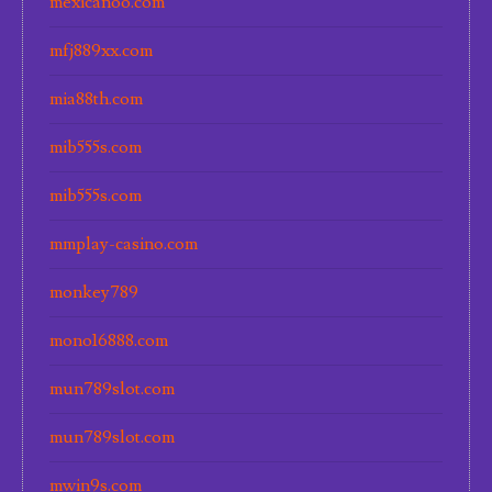
mexicanoo.com
mfj889xx.com
mia88th.com
mib555s.com
mib555s.com
mmplay-casino.com
monkey789
mono16888.com
mun789slot.com
mun789slot.com
mwin9s.com