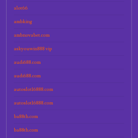
alot66
ambking
ambnovabet.com
askyouwin888 vip
audi688.com
audi688.com
autoslot16888.com
autoslot16888.com
ba88th.com
ba88th.com