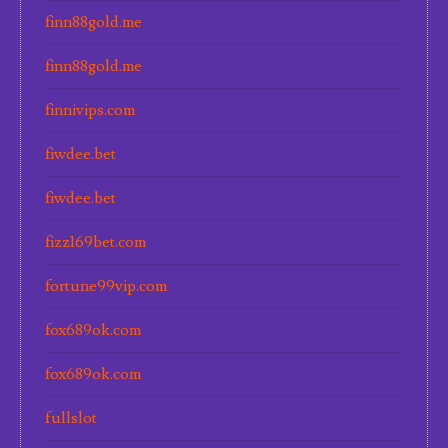
finn88gold.me
finn88gold.me
finnivips.com
fiwdee.bet
fiwdee.bet
fizz169bet.com
fortune99vip.com
fox689ok.com
fox689ok.com
fullslot