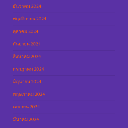
ธันวาคม 2024
พฤศจิกายน 2024
ตุลาคม 2024
กันยายน 2024
สิงหาคม 2024
กรกฎาคม 2024
มิถุนายน 2024
พฤษภาคม 2024
เมษายน 2024
มีนาคม 2024