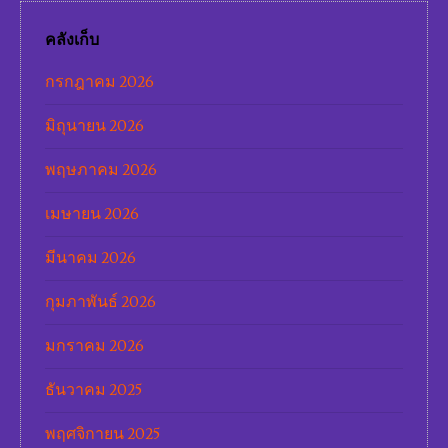
คลังเก็บ
กรกฎาคม 2026
มิถุนายน 2026
พฤษภาคม 2026
เมษายน 2026
มีนาคม 2026
กุมภาพันธ์ 2026
มกราคม 2026
ธันวาคม 2025
พฤศจิกายน 2025