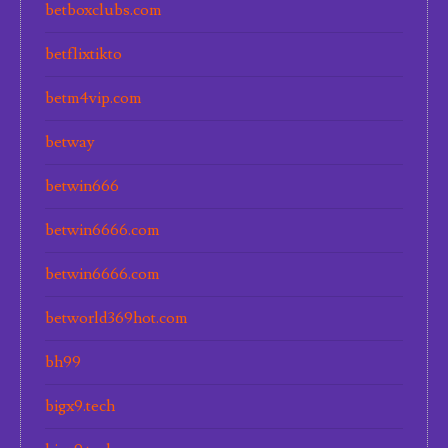
betboxclubs.com
betflixtikto
betm4vip.com
betway
betwin666
betwin6666.com
betwin6666.com
betworld369hot.com
bh99
bigx9.tech