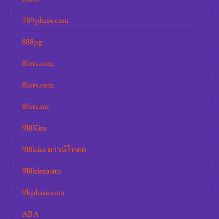
789pluss.com
888pg
8lots.com
8lots.com
8lots.me
918Kiss
918kiss ดาวน์โหลด
918kissauto
9kpluss.com
ABA