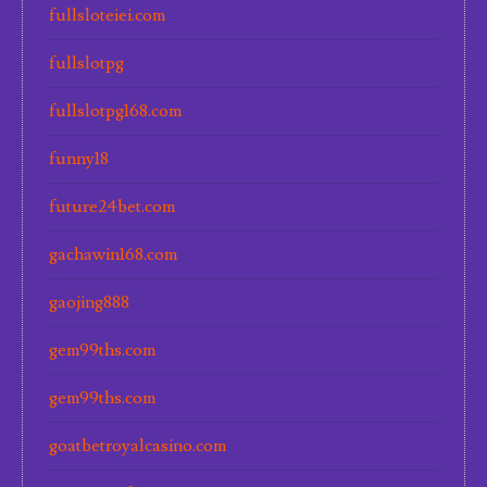
fullsloteiei.com
fullslotpg
fullslotpg168.com
funny18
future24bet.com
gachawin168.com
gaojing888
gem99ths.com
gem99ths.com
goatbetroyalcasino.com