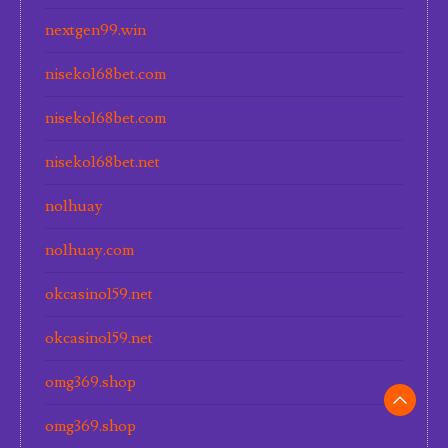
nextgen99.win
niseko168bet.com
niseko168bet.com
niseko168bet.net
no1huay
no1huay.com
okcasino159.net
okcasino159.net
omg369.shop
omg369.shop