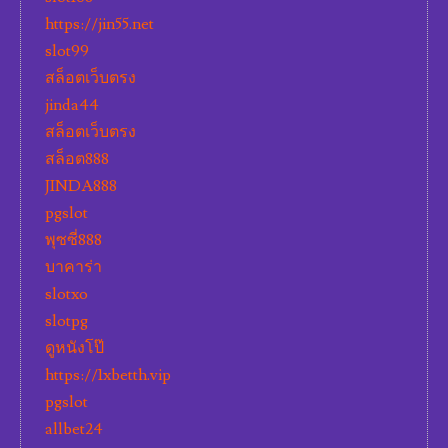
https://jin55.net
slot99
สล็อตเว็บตรง
jinda44
สล็อตเว็บตรง
สล็อต888
JINDA888
pgslot
พุซซี่888
บาคาร่า
slotxo
slotpg
ดูหนังโป๊
https://1xbetth.vip
pgslot
allbet24