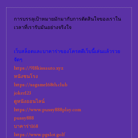
การบรรลุเป้าหมายมักมากับการตัดสินใจของเราใน
เวลาที่เรารับมันอย่างจริงใจ
เว็บสล็อตและบาคาร่าของโครตดีเว็บนี้เล่นแล้วรวย
จัดๆ
https://918kissauto.xyz
หนังชนโรง
https://sagame168th.club
joker123
ดูหนังออนไลน์
https://www.pussy888play.com
pussy888
บาคาร่า168
https://www.pgslot.golf