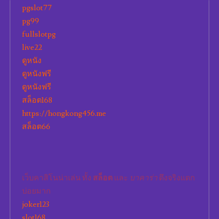
pgslot77
pg99
fullslotpg
live22
ดูหนัง
ดูหนังฟรี
ดูหนังฟรี
สล็อต168
https://hongkong456.me
สล็อต66
เว็บคาสิโนน่าเล่น ทั้ง
สล็อต
และ
บาคาร่า
ตึงจริงแตก
บ่อยมาก
joker123
slot168