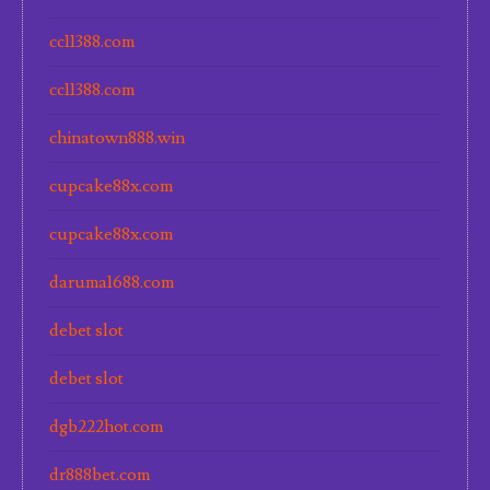
cc11388.com
cc11388.com
chinatown888.win
cupcake88x.com
cupcake88x.com
daruma1688.com
debet slot
debet slot
dgb222hot.com
dr888bet.com