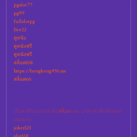
pgslot77
pg99
fullslotpg
live22
ดูหนัง
ดูหนังฟรี
ดูหนังฟรี
สล็อต168
https://hongkong456.me
สล็อต66
เว็บคาสิโนน่าเล่น ทั้ง
สล็อต
และ
บาคาร่า
ตึงจริงแตก
บ่อยมาก
joker123
slot168