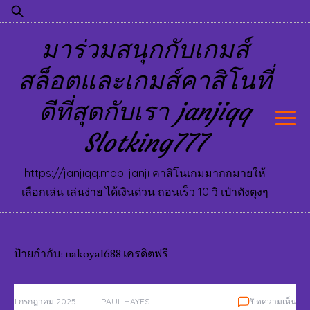
Skip
ค้นหา
to
สำหรับ:
มาร่วมสนุกกับเกมส์
content
สล็อตและเกมส์คาสิโนที่
ดีที่สุดกับเรา janjiqq
Slotking777
https://janjiqq.mobi janji คาสิโนเกมมากกมายให้
เลือกเล่น เล่นง่าย ได้เงินด่วน ถอนเร็ว 10 วิ เป๋าตังตุงๆ
ป้ายกำกับ:
nakoya1688 เครดิตฟรี
บน
1 กรกฎาคม 2025
PAUL HAYES
ปิดความเห็น