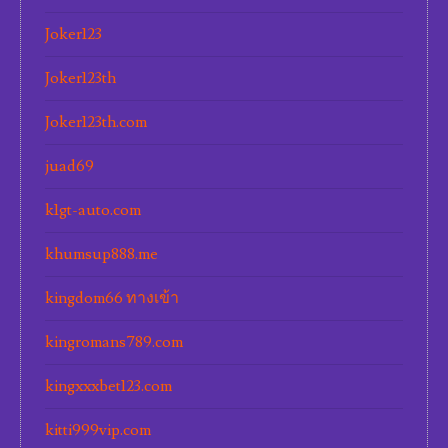
Joker123
Joker123th
Joker123th.com
juad69
k1gt-auto.com
khumsup888.me
kingdom66 ทางเข้า
kingromans789.com
kingxxxbet123.com
kitti999vip.com