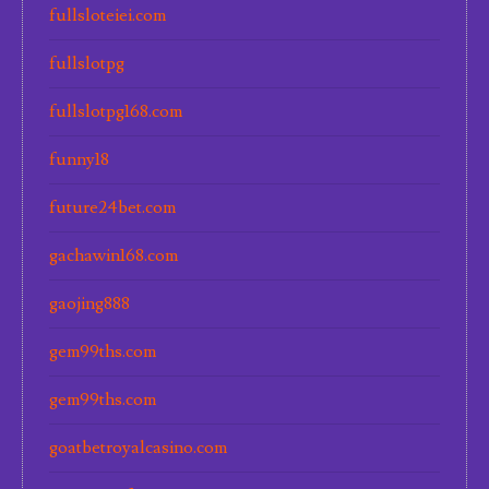
fullsloteiei.com
fullslotpg
fullslotpg168.com
funny18
future24bet.com
gachawin168.com
gaojing888
gem99ths.com
gem99ths.com
goatbetroyalcasino.com