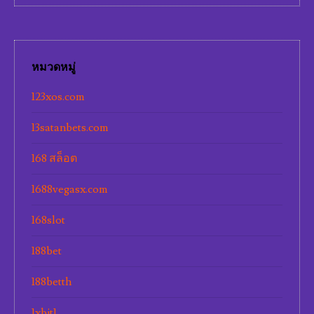
หมวดหมู่
123xos.com
13satanbets.com
168 สล็อต
1688vegasx.com
168slot
188bet
188betth
1xbit1