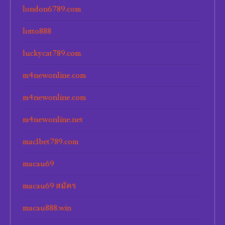
london6789.com
lotto888
luckycat789.com
m4newonline.com
m4newonline.com
m4newonline.net
mac1bet789.com
macau69
macau69 สมัคร
macau888.win