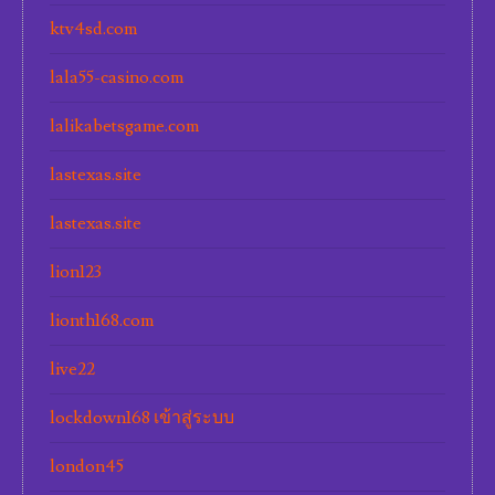
ktv4sd.com
lala55-casino.com
lalikabetsgame.com
lastexas.site
lastexas.site
lion123
lionth168.com
live22
lockdown168 เข้าสู่ระบบ
london45