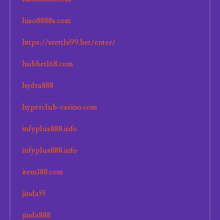
hiso8888s.com
https://sretthi99.bet/enter/
hubbet168.com
hydra888
hyperclub-casino.com
infyplus888.info
infyplus888.info
item388.com
jinda55
jinda888