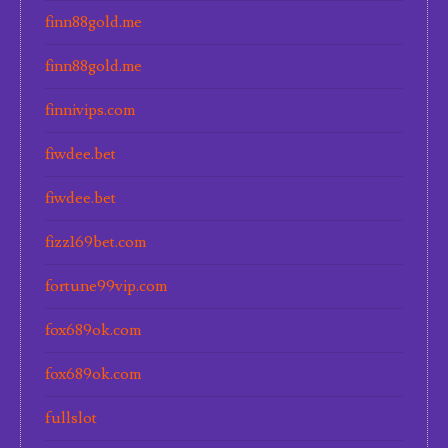
finn88gold.me
finn88gold.me
finnivips.com
fiwdee.bet
fiwdee.bet
fizz169bet.com
fortune99vip.com
fox689ok.com
fox689ok.com
fullslot