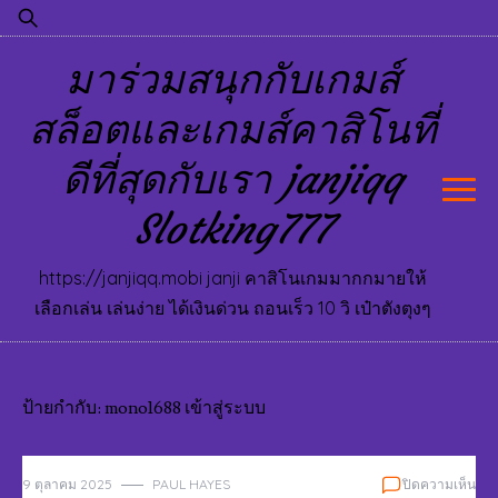
Skip
ค้นหา
to
สำหรับ:
มาร่วมสนุกกับเกมส์
content
สล็อตและเกมส์คาสิโนที่
ดีที่สุดกับเรา janjiqq
Slotking777
https://janjiqq.mobi janji คาสิโนเกมมากกมายให้
เลือกเล่น เล่นง่าย ได้เงินด่วน ถอนเร็ว 10 วิ เป๋าตังตุงๆ
ป้ายกำกับ:
mono1688 เข้าสู่ระบบ
บน
9 ตุลาคม 2025
PAUL HAYES
ปิดความเห็น