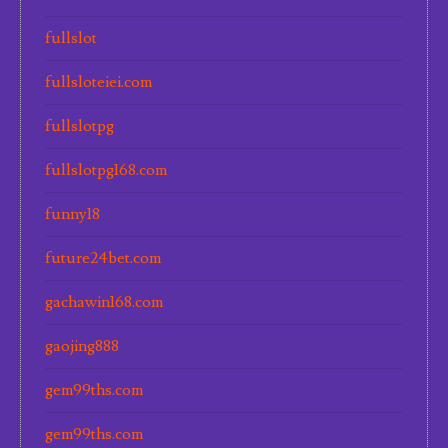
fullslot
fullsloteiei.com
fullslotpg
fullslotpg168.com
funny18
future24bet.com
gachawin168.com
gaojing888
gem99ths.com
gem99ths.com