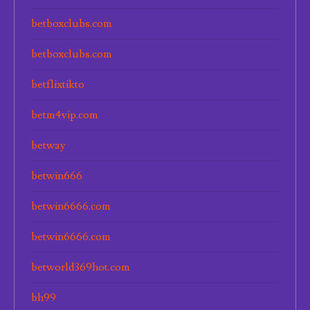
betboxclubs.com
betboxclubs.com
betflixtikto
betm4vip.com
betway
betwin666
betwin6666.com
betwin6666.com
betworld369hot.com
bh99