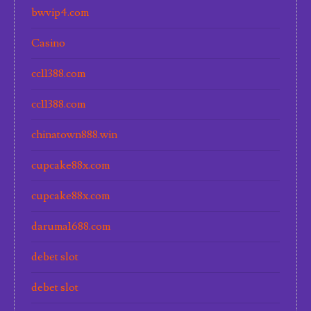
bwvip4.com
Casino
cc11388.com
cc11388.com
chinatown888.win
cupcake88x.com
cupcake88x.com
daruma1688.com
debet slot
debet slot