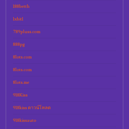
188betth
1xbit1
789pluss.com
888pg
8lots.com
8lots.com
8lots.me
918Kiss
918kiss ดาวน์โหลด
918kissauto