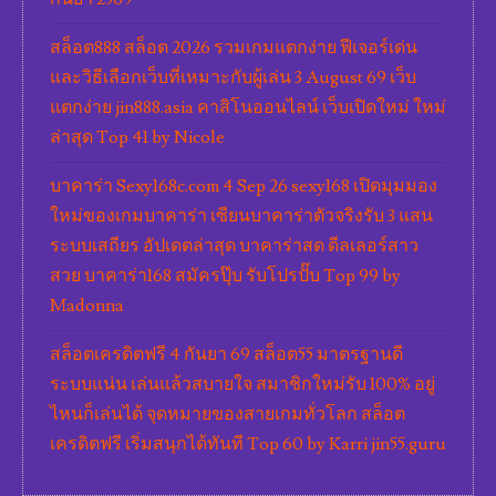
สล็อต888 สล็อต 2026 รวมเกมแตกง่าย ฟีเจอร์เด่น
และวิธีเลือกเว็บที่เหมาะกับผู้เล่น 3 August 69 เว็บ
แตกง่าย jin888.asia คาสิโนออนไลน์ เว็บเปิดใหม่ ใหม่
ล่าสุด Top 41 by Nicole
บาคาร่า Sexy168c.com 4 Sep 26 sexy168 เปิดมุมมอง
ใหม่ของเกมบาคาร่า เซียนบาคาร่าตัวจริงรับ 3 แสน
ระบบเสถียร อัปเดตล่าสุด บาคาร่าสด ดีลเลอร์สาว
สวย บาคาร่า168 สมัครปุ๊บ รับโปรปั๊บ Top 99 by
Madonna
สล็อตเครดิตฟรี 4 กันยา 69 สล็อต55 มาตรฐานดี
ระบบแน่น เล่นแล้วสบายใจ สมาชิกใหม่รับ 100% อยู่
ไหนก็เล่นได้ จุดหมายของสายเกมทั่วโลก สล็อต
เครดิตฟรี เริ่มสนุกได้ทันที Top 60 by Karri jin55.guru