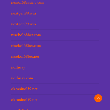
nemo168casino.com
nextgen99.win
nextgen99.win
niseko168bet.com
niseko168bet.com
niseko168bet.net
no1huay
no1huay.com
okcasino159.net
okcasino159.net