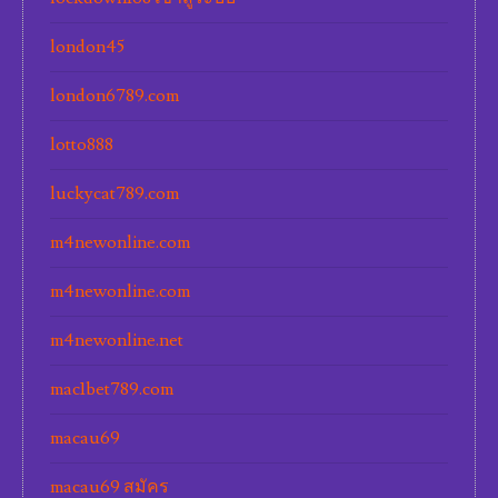
london45
london6789.com
lotto888
luckycat789.com
m4newonline.com
m4newonline.com
m4newonline.net
mac1bet789.com
macau69
macau69 สมัคร