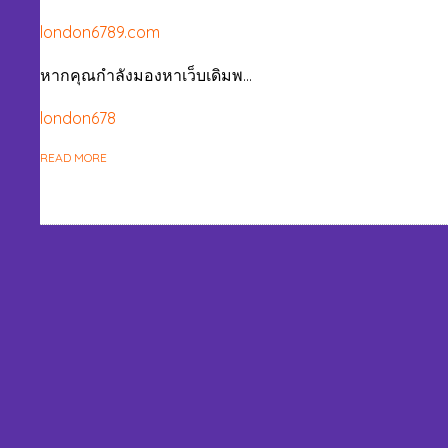
london6789.com
หากคุณกำลังมองหาเว็บเดิมพ…
london678
READ MORE