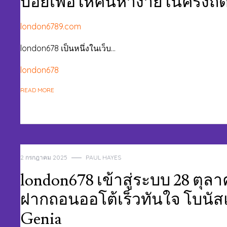
บ่อยเพื่อให้ค้นหาง่ายในครั้งถ
london6789.com
london678 เป็นหนึ่งในเว็บ…
london678
READ MORE
2 กรกฎาคม 2025
PAUL HAYES
london678 เข้าสู่ระบบ 28 ตุล
ฝากถอนออโต้เร็วทันใจ โบนัสแต
Genia