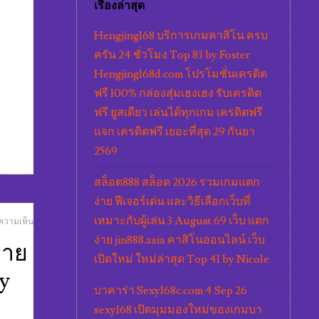
LONDON678
เรื่องล่าสุด
สมัคร
แม้
Hengjing168 บริการเกมคาสิโน ครบ
เปลี่ยน
ครัน 24 ชั่วโมง Top 83 by Foster
อุปกรณ์
ระบบ
Hengjing168d.com โปรโมชั่นเครดิต
ยัง
ฟรี 100% กล่องสุ่มเฮงเฮง รับเครดิต
จดจำ
ฟรี ยูสเดียว เล่นได้ทุกเกม เครดิตฟรี
คุณ
ได้
แจก เครดิตฟรี เยอะที่สุด 29 กันยา
ลด
2569
สแปม
ใน
สล็อต888 สล็อต 2026 รวมเกมแตก
ระบบ
ง่าย ฟีเจอร์เด่น และวิธีเลือกเว็บที่
ระบบ
ล็อก
เหมาะกับผู้เล่น 3 August 69 เว็บ แตก
บน
ความเห็น
ข้อมูล
LONDON678
ง่าย jin888.asia คาสิโนออนไลน์ เว็บ
เกม
่าย
เข้า
ที่
เปิดใหม่ ใหม่ล่าสุด Top 41 by Nicole
สู่
y
เล่น
ระบบ
บ่อย
บาคาร่า Sexy168c.com 4 Sep 26
28
เพื่อ
ตุลาคม
sexy168 เปิดมุมมองใหม่ของเกมบา
ให้