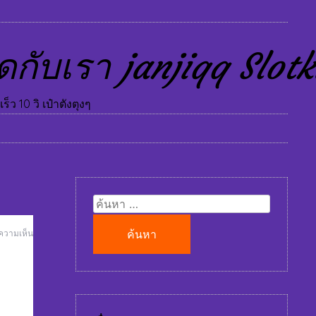
ดกับเรา janjiqq Slot
ว 10 วิ เป๋าตังตุงๆ
ค้นหา
สำหรับ:
บน
ความเห็น
LONDON678
เครดิต
ฟรี
5
JUNE