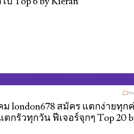
ัดไป Top 6 by Kieran
ปิด
าคม london678 สมัคร แตกง่ายทุกค
กรัวทุกวัน ฟีเจอร์จุกๆ Top 20 b