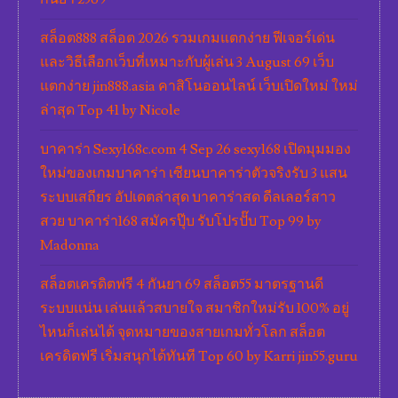
สล็อต888 สล็อต 2026 รวมเกมแตกง่าย ฟีเจอร์เด่น
และวิธีเลือกเว็บที่เหมาะกับผู้เล่น 3 August 69 เว็บ
แตกง่าย jin888.asia คาสิโนออนไลน์ เว็บเปิดใหม่ ใหม่
ล่าสุด Top 41 by Nicole
บาคาร่า Sexy168c.com 4 Sep 26 sexy168 เปิดมุมมอง
ใหม่ของเกมบาคาร่า เซียนบาคาร่าตัวจริงรับ 3 แสน
ระบบเสถียร อัปเดตล่าสุด บาคาร่าสด ดีลเลอร์สาว
สวย บาคาร่า168 สมัครปุ๊บ รับโปรปั๊บ Top 99 by
Madonna
สล็อตเครดิตฟรี 4 กันยา 69 สล็อต55 มาตรฐานดี
ระบบแน่น เล่นแล้วสบายใจ สมาชิกใหม่รับ 100% อยู่
ไหนก็เล่นได้ จุดหมายของสายเกมทั่วโลก สล็อต
เครดิตฟรี เริ่มสนุกได้ทันที Top 60 by Karri jin55.guru