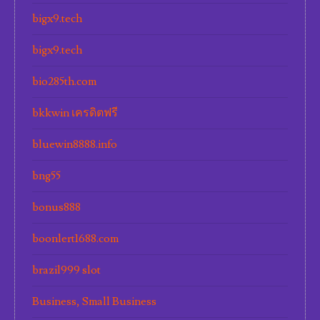
bigx9.tech
bigx9.tech
bio285th.com
bkkwin เครดิตฟรี
bluewin8888.info
bng55
bonus888
boonlert1688.com
brazil999 slot
Business, Small Business