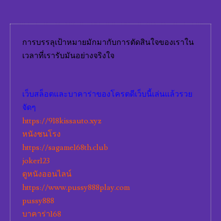
การบรรลุเป้าหมายมักมากับการตัดสินใจของเราใน
เวลาที่เรารับมันอย่างจริงใจ
เว็บสล็อตและบาคาร่าของโครตดีเว็บนี้เล่นแล้วรวย
จัดๆ
https://918kissauto.xyz
หนังชนโรง
https://sagame168th.club
joker123
ดูหนังออนไลน์
https://www.pussy888play.com
pussy888
บาคาร่า168