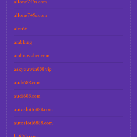
allone745s.com
allone745s.com
alot66
ambking
ambnovabet.com
askyouwin888 vip
audi688.com
audi688.com
autoslot16888.com
autoslot16888.com
ba88th.com