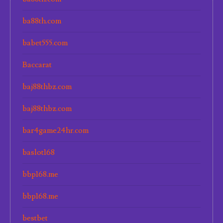
ba88th.com
babet555.com
Baccarat
baj88thbz.com
baj88thbz.com
bar4game24hr.com
baslot168
bbp168.me
bbp168.me
bestbet