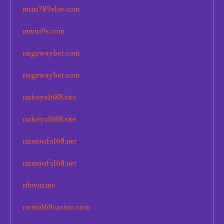
mun789slot.com
mwin9s.com
nagawaybet.com
nagawaybet.com
nakoya1688.site
nakoya1688.site
namoufa168.net
namoufa168.net
nbwin.me
nemo168casino.com