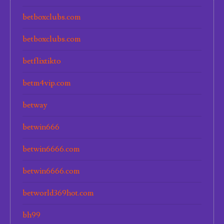
betboxclubs.com
betboxclubs.com
betflixtikto
betm4vip.com
betway
betwin666
betwin6666.com
betwin6666.com
betworld369hot.com
bh99