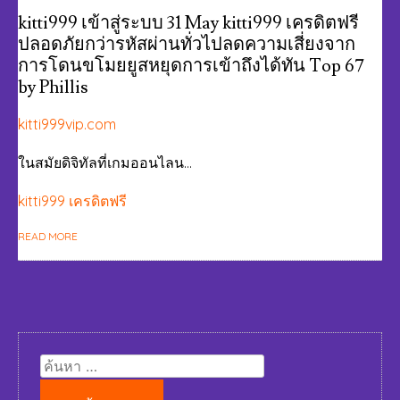
KIT
kitti999 เข้าสู่ระบบ 31 May kitti999 เครดิตฟรี
เข้า
ปลอดภัยกว่ารหัสผ่านทั่วไปลดความเสี่ยงจาก
สู่
ระบ
การโดนขโมยยูสหยุดการเข้าถึงได้ทัน Top 67
31
by Phillis
MA
KIT
kitti999vip.com
เคร
ฟรี
ในสมัยดิจิทัลที่เกมออนไลน…
ปลอ
กว่า
kitti999 เครดิตฟรี
รหัส
ผ่า
READ MORE
ทั่ว
ลด
คว
เสี่ย
จาก
การ
โด
ค้นหา
ขโ
ยู
สำหรับ:
สห