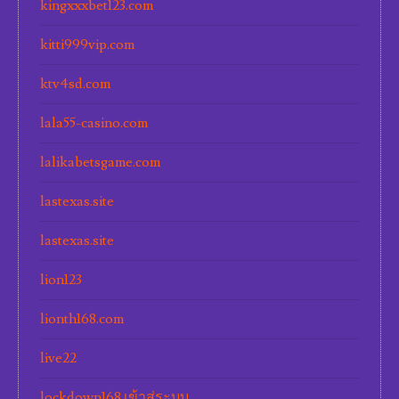
kingxxxbet123.com
kitti999vip.com
ktv4sd.com
lala55-casino.com
lalikabetsgame.com
lastexas.site
lastexas.site
lion123
lionth168.com
live22
lockdown168 เข้าสู่ระบบ