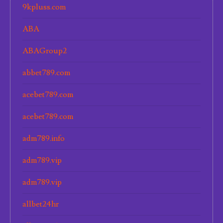
9kpluss.com
ABA
ABAGroup2
abbet789.com
acebet789.com
acebet789.com
adm789.info
adm789.vip
adm789.vip
allbet24hr