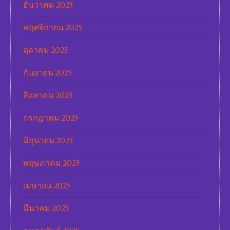
ธันวาคม 2025
พฤศจิกายน 2025
ตุลาคม 2025
กันยายน 2025
สิงหาคม 2025
กรกฎาคม 2025
มิถุนายน 2025
พฤษภาคม 2025
เมษายน 2025
มีนาคม 2025