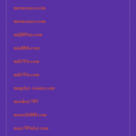
mexicanoo.com
mexicanoo.com
mfj889xx.com
mia88th.com
mib555s.com
mib555s.com
mmplay-casino.com
monkey789
mono16888.com
mun789slot.com