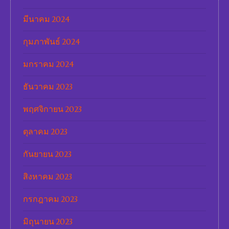
มีนาคม 2024
กุมภาพันธ์ 2024
มกราคม 2024
ธันวาคม 2023
พฤศจิกายน 2023
ตุลาคม 2023
กันยายน 2023
สิงหาคม 2023
กรกฎาคม 2023
มิถุนายน 2023