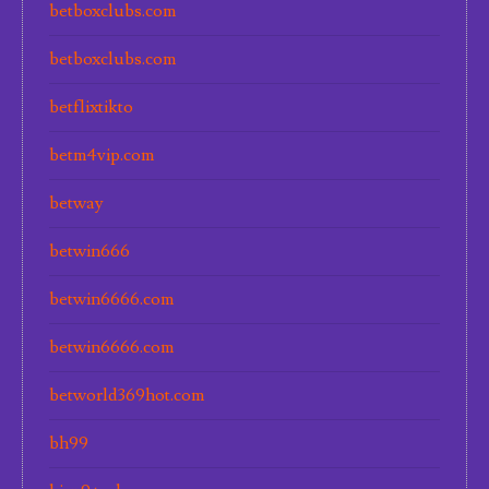
betboxclubs.com
betboxclubs.com
betflixtikto
betm4vip.com
betway
betwin666
betwin6666.com
betwin6666.com
betworld369hot.com
bh99