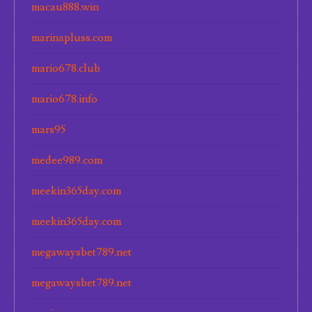
macau888.win
marinapluss.com
mario678.club
mario678.info
mars95
medee989.com
meekin365day.com
meekin365day.com
megawaysbet789.net
megawaysbet789.net