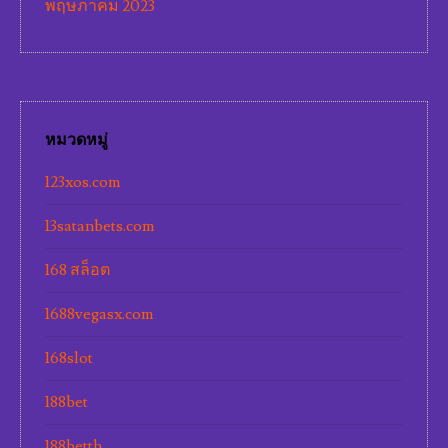
พฤษภาคม 2023
หมวดหมู่
123xos.com
13satanbets.com
168 สล็อต
1688vegasx.com
168slot
188bet
188betth