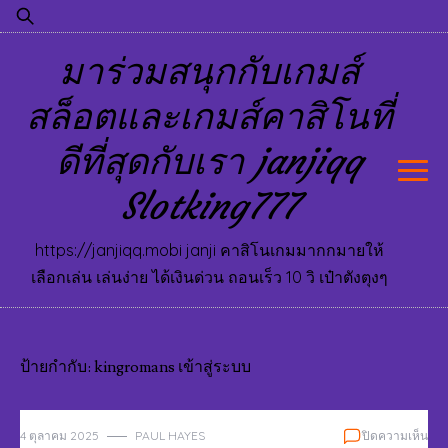
Skip
ค้นหา
to
สำหรับ:
มาร่วมสนุกกับเกมส์
content
สล็อตและเกมส์คาสิโนที่
ดีที่สุดกับเรา janjiqq
Slotking777
https://janjiqq.mobi janji คาสิโนเกมมากกมายให้
เลือกเล่น เล่นง่าย ได้เงินด่วน ถอนเร็ว 10 วิ เป๋าตังตุงๆ
ป้ายกำกับ:
kingromans เข้าสู่ระบบ
บน
4 ตุลาคม 2025
PAUL HAYES
ปิดความเห็น