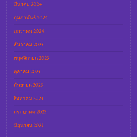
มีนาคม 2024
กุมภาพันธ์ 2024
มกราคม 2024
ธันวาคม 2023
พฤศจิกายน 2023
ตุลาคม 2023
กันยายน 2023
สิงหาคม 2023
กรกฎาคม 2023
มิถุนายน 2023