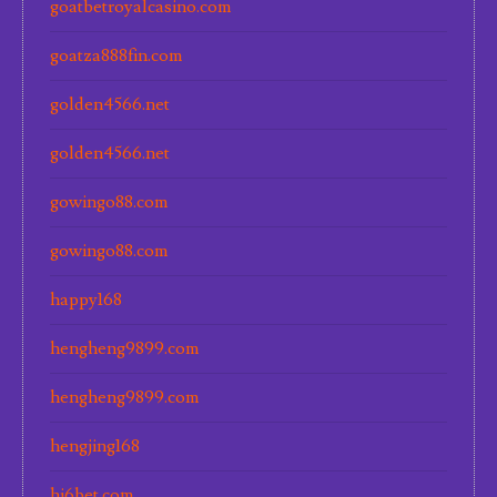
goatbetroyalcasino.com
goatza888fin.com
golden4566.net
golden4566.net
gowingo88.com
gowingo88.com
happy168
hengheng9899.com
hengheng9899.com
hengjing168
hi6bet.com