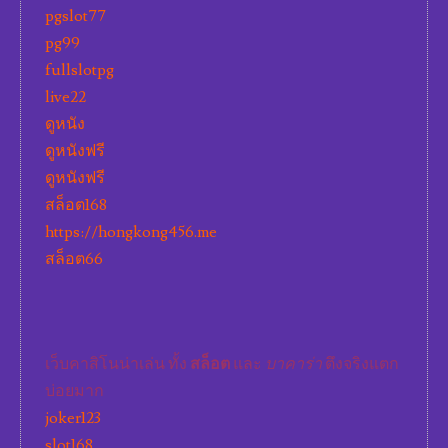
pgslot77
pg99
fullslotpg
live22
ดูหนัง
ดูหนังฟรี
ดูหนังฟรี
สล็อต168
https://hongkong456.me
สล็อต66
เว็บคาสิโนน่าเล่น ทั้ง
สล็อต
และ
บาคาร่า
ตึงจริงแตก
บ่อยมาก
joker123
slot168