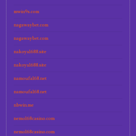
mwin9s.com
nagawaybet.com
nagawaybet.com
nakoya1688.site
nakoya1688.site
namoufa168.net
namoufa168.net
nbwin.me
nemo168casino.com
nemo168casino.com