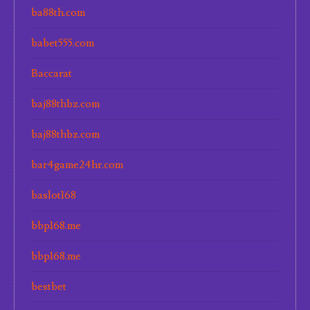
ba88th.com
babet555.com
Baccarat
baj88thbz.com
baj88thbz.com
bar4game24hr.com
baslot168
bbp168.me
bbp168.me
bestbet