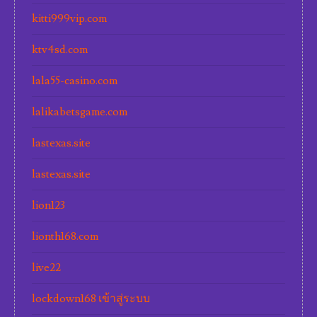
kitti999vip.com
ktv4sd.com
lala55-casino.com
lalikabetsgame.com
lastexas.site
lastexas.site
lion123
lionth168.com
live22
lockdown168 เข้าสู่ระบบ