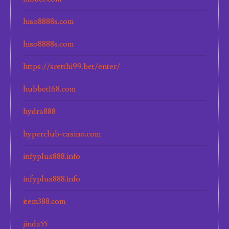
hiso8888s.com
hiso8888s.com
https://sretthi99.bet/enter/
hubbet168.com
hydra888
hyperclub-casino.com
infyplus888.info
infyplus888.info
item388.com
jinda55