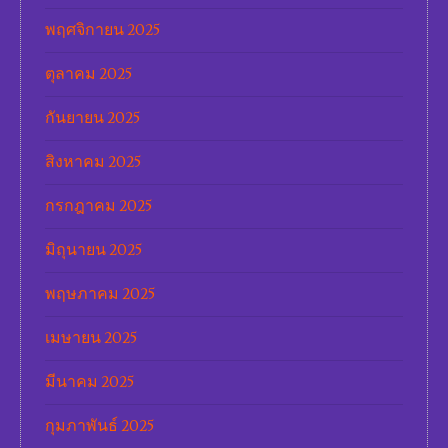
พฤศจิกายน 2025
ตุลาคม 2025
กันยายน 2025
สิงหาคม 2025
กรกฎาคม 2025
มิถุนายน 2025
พฤษภาคม 2025
เมษายน 2025
มีนาคม 2025
กุมภาพันธ์ 2025