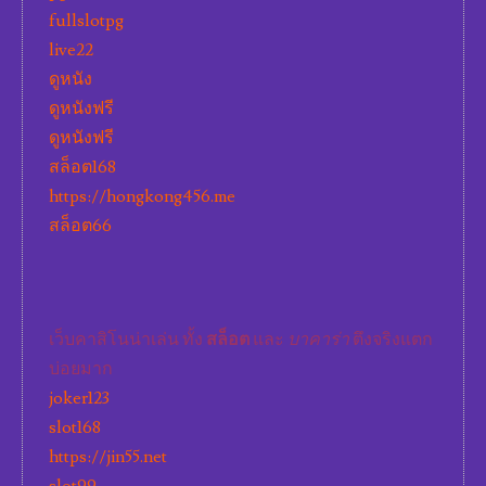
fullslotpg
live22
ดูหนัง
ดูหนังฟรี
ดูหนังฟรี
สล็อต168
https://hongkong456.me
สล็อต66
เว็บคาสิโนน่าเล่น ทั้ง
สล็อต
และ
บาคาร่า
ตึงจริงแตก
บ่อยมาก
joker123
slot168
https://jin55.net