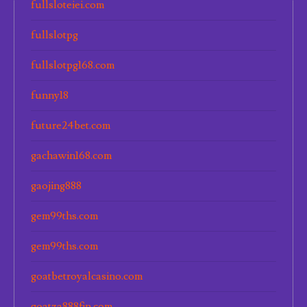
fullsloteiei.com
fullslotpg
fullslotpg168.com
funny18
future24bet.com
gachawin168.com
gaojing888
gem99ths.com
gem99ths.com
goatbetroyalcasino.com
goatza888fin.com