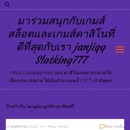
Skip
ค้นหา
to
สำหรับ:
มาร่วมสนุกกับเกมส์
content
สล็อตและเกมส์คาสิโนที่
ดีที่สุดกับเรา janjiqq
Slotking777
https://janjiqq.mobi janji คาสิโนเกมมากกมายให้
เลือกเล่น เล่นง่าย ได้เงินด่วน ถอนเร็ว 10 วิ เป๋าตังตุงๆ
ป้ายกำกับ:
hengheng989 เครดิตฟรี
บน
20 พฤศจิกายน 2025
PAUL HAYES
ปิดความเห็น