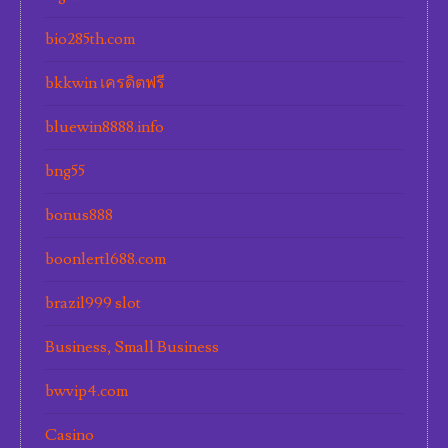
bio285th.com
bkkwin เครดิตฟรี
bluewin8888.info
bng55
bonus888
boonlert1688.com
brazil999 slot
Business, Small Business
bwvip4.com
Casino