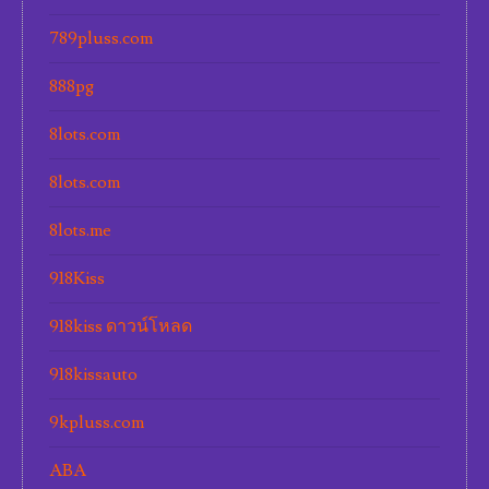
789pluss.com
888pg
8lots.com
8lots.com
8lots.me
918Kiss
918kiss ดาวน์โหลด
918kissauto
9kpluss.com
ABA