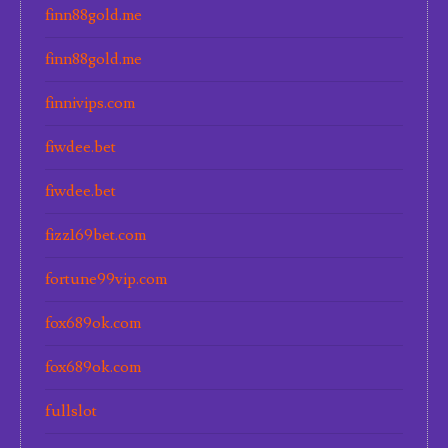
finn88gold.me
finn88gold.me
finnivips.com
fiwdee.bet
fiwdee.bet
fizz169bet.com
fortune99vip.com
fox689ok.com
fox689ok.com
fullslot