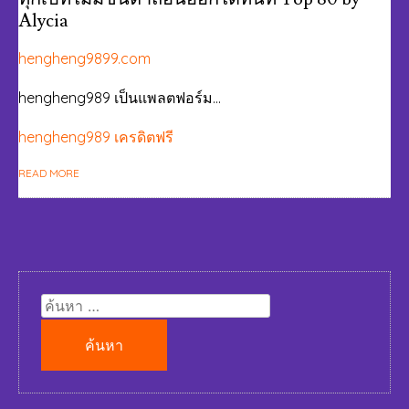
HE
Alycia
40
สนุ
BY
ได้
DA
hengheng9899.com
ทุก
เบท
hengheng989 เป็นแพลตฟอร์ม…
ไม่ม
ขั้น
hengheng989 เครดิตฟรี
ต่ำ
ถอ
READ MORE
ออก
ได้
ทันท
TO
80
BY
ALY
ค้นหา
สำหรับ: