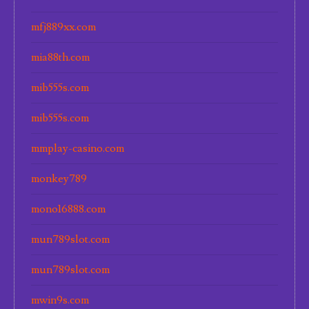
mfj889xx.com
mia88th.com
mib555s.com
mib555s.com
mmplay-casino.com
monkey789
mono16888.com
mun789slot.com
mun789slot.com
mwin9s.com