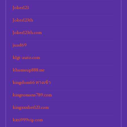
Joker123
Joker123th
Joker123th.com
juad69
k1gt-auto.com
khumsup888.me
kingdom66 ทางเข้า
kingromans789.com
kingxxxbet123.com
kitti999vip.com