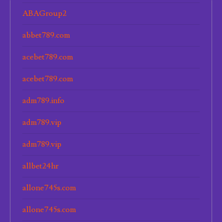
ABAGroup2
abbet789.com
acebet789.com
acebet789.com
adm789.info
adm789.vip
adm789.vip
allbet24hr
allone745s.com
allone745s.com