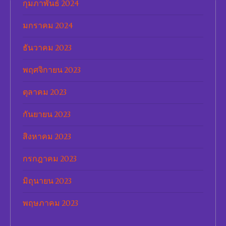
กุมภาพันธ์ 2024
มกราคม 2024
ธันวาคม 2023
พฤศจิกายน 2023
ตุลาคม 2023
กันยายน 2023
สิงหาคม 2023
กรกฎาคม 2023
มิถุนายน 2023
พฤษภาคม 2023