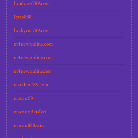
london6789.com
lotto888
luckycat789.com
m4newonline.com
m4newonline.com
m4newonline.net
mac1bet789.com
macau69
macau69 สมัคร
macau888.win