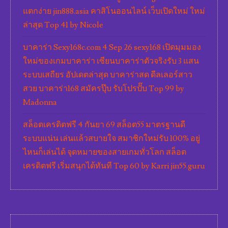
แตกง่าย jin888.asia คาสิโนออนไลน์ เว็บเปิดใหม่ ใหม่
ล่าสุด Top 41 by Nicole
บาคาร่า Sexy168c.com 4 Sep 26 sexy168 เปิดมุมมอง
ใหม่ของเกมบาคาร่า เซียนบาคาร่าตัวจริงรับ 3 แสน
ระบบเสถียร อัปเดตล่าสุด บาคาร่าสด ดีลเลอร์สาว
สวย บาคาร่า168 สมัครปุ๊บ รับโปรปั๊บ Top 99 by
Madonna
สล็อตเครดิตฟรี 4 กันยา 69 สล็อต55 มาตรฐานดี
ระบบแน่น เล่นแล้วสบายใจ สมาชิกใหม่รับ 100% อยู่
ไหนก็เล่นได้ จุดหมายของสายเกมทั่วโลก สล็อต
เครดิตฟรี เริ่มสนุกได้ทันที Top 60 by Karri jin55.guru