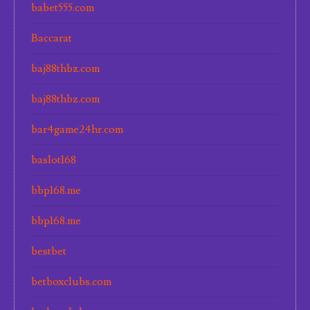
babet555.com
Baccarat
baj88thbz.com
baj88thbz.com
bar4game24hr.com
baslot168
bbp168.me
bbp168.me
bestbet
betboxclubs.com