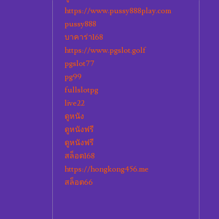
https://www.pussy888play.com
pussy888
บาคาร่า168
https://www.pgslot.golf
pgslot77
pg99
fullslotpg
live22
ดูหนัง
ดูหนังฟรี
ดูหนังฟรี
สล็อต168
https://hongkong456.me
สล็อต66