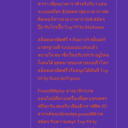
คาร่า เซียนบาคาร่าตัวจริงรับ 3 แสน
ระบบเสถียร อัปเดตล่าสุด บาคาร่าสด
ดีลเลอร์สาวสวย บาคาร่า168 สมัคร
ปุ๊บ รับโปรปั๊บ Top 99 by Madonna
สล็อตเครดิตฟรี 4 กันยา 69 สล็อต55
มาตรฐานดี ระบบแน่น เล่นแล้ว
สบายใจ สมาชิกใหม่รับ 100% อยู่ไหน
ก็เล่นได้ จุดหมายของสายเกมทั่วโลก
สล็อตเครดิตฟรี เริ่มสนุกได้ทันที Top
60 by Karri jin55.guru
Pussy888play อาณาจักรเกม
ออนไลน์ที่ครบเครื่องที่สุด แจกเพชร
ฟรีทุกวัน สมจริง เสียงดี กราฟฟิค 3D
สวรรค์ของนักลงทุน pussy888 กด
สมัคร รับความสนุก Top 94 by