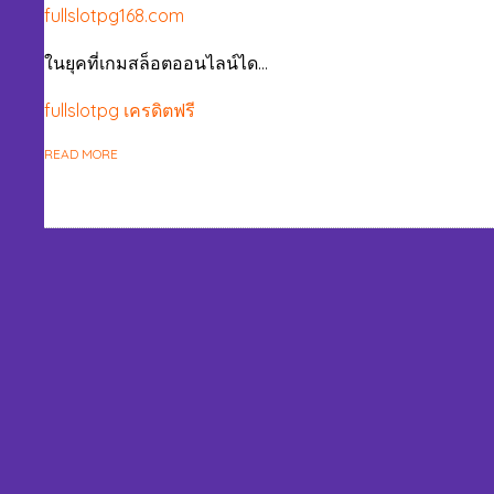
fullslotpg168.com
ในยุคที่เกมสล็อตออนไลน์ได…
fullslotpg เครดิตฟรี
READ MORE