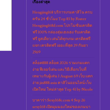
FULLSLOTPG
เรื่องล่าสุด
เว็บ
สล็อต
Hengjing168 บริการเกมคาสิโน ครบ
มา
ครัน 24 ชั่วโมง Top 83 by Foster
แรง
ลุ้น
Hengjing168d.com โปรโมชั่นเครดิต
มันส์
ฟรี 100% กล่องสุ่มเฮงเฮง รับเครดิต
ไม่มี
ฟรี ยูสเดียว เล่นได้ทุกเกม เครดิตฟรี
พัก
ฝาก
แจก เครดิตฟรี เยอะที่สุด 29 กันยา
ถอน
2569
ผ่าน
มือ
สล็อต888 สล็อต 2026 รวมเกมแตก
ถือ
ง่าย ฟีเจอร์เด่น และวิธีเลือกเว็บที่
ถอน
เงิน
เหมาะกับผู้เล่น 3 August 69 เว็บ แตก
เร็ว
ง่าย jin888.asia คาสิโนออนไลน์ เว็บ
TOP
49
เปิดใหม่ ใหม่ล่าสุด Top 41 by Nicole
BY
GERTRUDE
บาคาร่า Sexy168c.com 4 Sep 26
sexy168 เปิดมุมมองใหม่ของเกมบา