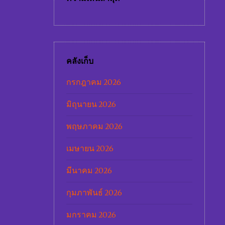
คลังเก็บ
กรกฎาคม 2026
มิถุนายน 2026
พฤษภาคม 2026
เมษายน 2026
มีนาคม 2026
กุมภาพันธ์ 2026
มกราคม 2026