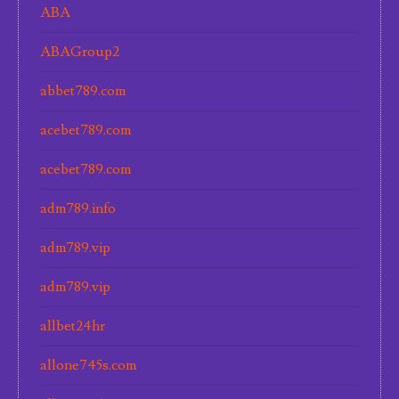
ABA
ABAGroup2
abbet789.com
acebet789.com
acebet789.com
adm789.info
adm789.vip
adm789.vip
allbet24hr
allone745s.com