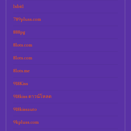
1xbit1
789pluss.com
888pg
8lots.com
8lots.com
8lots.me
918Kiss
918kiss ดาวน์โหลด
918kissauto
9kpluss.com