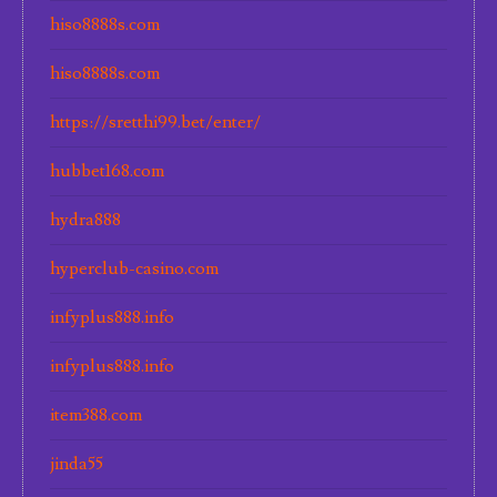
hiso8888s.com
hiso8888s.com
https://sretthi99.bet/enter/
hubbet168.com
hydra888
hyperclub-casino.com
infyplus888.info
infyplus888.info
item388.com
jinda55