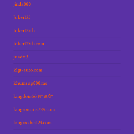
jinda888
Joker123
Joker123th
Joker123th.com
juad69
k1gt-auto.com
khumsup888.me
kingdom66 ทางเข้า
kingromans789.com
kingxxxbet123.com