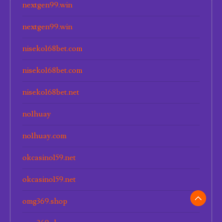
nextgen99.win
nextgen99.win
niseko168bet.com
niseko168bet.com
niseko168bet.net
no1huay
no1huay.com
okcasino159.net
okcasino159.net
omg369.shop