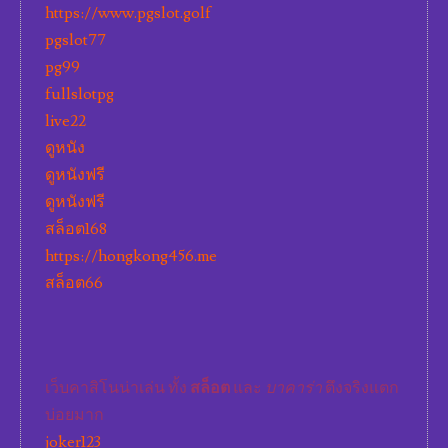
https://www.pgslot.golf
pgslot77
pg99
fullslotpg
live22
ดูหนัง
ดูหนังฟรี
ดูหนังฟรี
สล็อต168
https://hongkong456.me
สล็อต66
เว็บคาสิโนน่าเล่น ทั้ง
สล็อต
และ
บาคาร่า
ตึงจริงแตก
บ่อยมาก
joker123