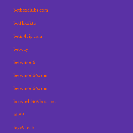
betboxclubs.com
betflixtikto
betm4vip.com
betway
betwin666
betwin6666.com
betwin6666.com
betworld369hot.com
bh99
bigx9.tech