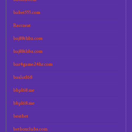
babet555.com
Baccarat
baj88thbz.com
baj88thbz.com
bar4game24hr.com
baslot168
bbp168.me
bbp168.me
bestbet
betboxclubs.com