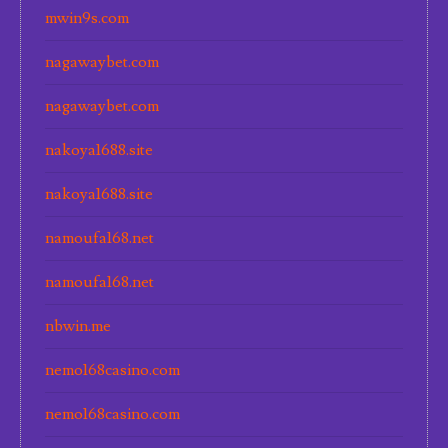
mwin9s.com
nagawaybet.com
nagawaybet.com
nakoya1688.site
nakoya1688.site
namoufa168.net
namoufa168.net
nbwin.me
nemo168casino.com
nemo168casino.com