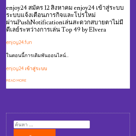
EN
enjoy24 สมัคร 12 สิงหาคม enjoy24 เข้าสู่ระบบ
สมั
ระบบแจ้งเตือนภารกิจและโปรใหม่
12
สิง
ผ่านPushNotificationเล่นสะดวกสบายตาไม่มี
EN
ดีเลย์ระหว่างการเล่น Top 49 by Elvera
เข้า
สู่
enjoy24.fun
ระบ
ระบ
ในตอนนี้การเดิมพันออนไลน์…
แจ้ง
เตื
enjoy24 เข้าสู่ระบบ
ภาร
และ
READ MORE
โปร
ใหม
ผ่า
สะด
สบ
ตา
ไม่ม
ค้นหา
ดีเล
ระห
สำหรับ:
การ