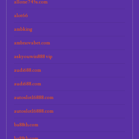
allone745s.com
alot66
ambking
ambnovabet.com
askyouwin888 vip
audi688.com
audi688.com
autoslot16888.com
autoslot16888.com
ba88th.com
ba88th.com