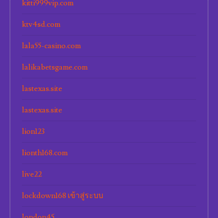
kitti999vip.com
ktv4sd.com
lala55-casino.com
lalikabetsgame.com
lastexas.site
lastexas.site
lion123
lionth168.com
live22
lockdown168 เข้าสู่ระบบ
london45