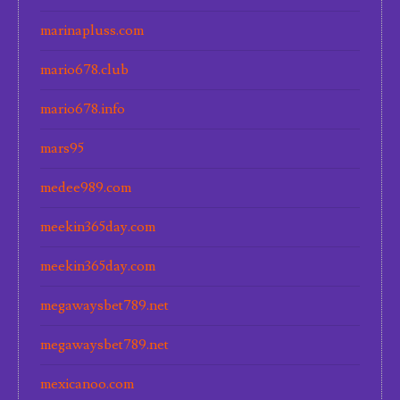
marinapluss.com
mario678.club
mario678.info
mars95
medee989.com
meekin365day.com
meekin365day.com
megawaysbet789.net
megawaysbet789.net
mexicanoo.com