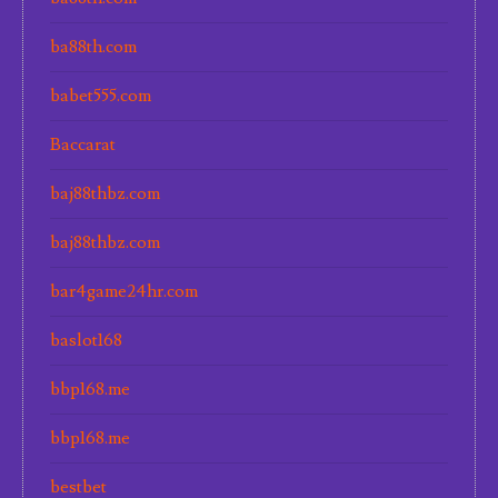
ba88th.com
babet555.com
Baccarat
baj88thbz.com
baj88thbz.com
bar4game24hr.com
baslot168
bbp168.me
bbp168.me
bestbet