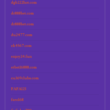
dgb222hot.com
dr888bet.com
dr888bet.com
du2477.com
ek4567.com
enjoy24.fun
etbet16888.com
eu369clubs.com
FAFA123
faro168