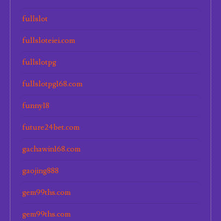
fullslot
fullsloteiei.com
fullslotpg
fullslotpg168.com
funny18
future24bet.com
gachawin168.com
gaojing888
gem99ths.com
gem99ths.com