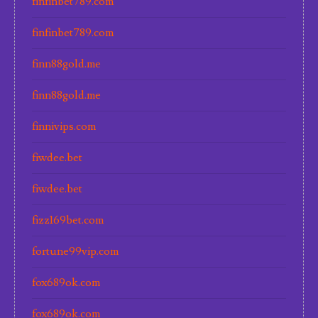
finfinbet789.com
finfinbet789.com
finn88gold.me
finn88gold.me
finnivips.com
fiwdee.bet
fiwdee.bet
fizz169bet.com
fortune99vip.com
fox689ok.com
fox689ok.com