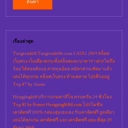
แน่
TO
65
BY
HE
เรื่องล่าสุด
Tangtem168 Tangtem168e.com 3 AUG 2569 สล็อต
เว็บตรง เว็บเดียวครบ ทั้งสล็อตและบาคาร่า ฝากไม่ถึง
ร้อย ได้สอยตังแน่ สายทุนน้อย สมัครด่วน คัดมาแล้ว
เล่นได้ทุกเกม สล็อตเว็บตรง ห้ามพลาด โปรดีรออยู่
Top 87 by Annie
Hengjing168 บริการเกมคาสิโน ครบครัน 24 ชั่วโมง
Top 83 by Foster Hengjing168d.com โปรโมชั่น
เครดิตฟรี 100% กล่องสุ่มเฮงเฮง รับเครดิตฟรี ยูสเดียว
เล่นได้ทุกเกม เครดิตฟรี แจก เครดิตฟรี เยอะที่สุด 29
กันยา 2569