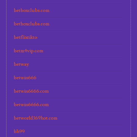
betboxclubs.com
betboxclubs.com
betflixtikto
betm4vip.com
betway
betwin666
betwin6666.com
betwin6666.com
betworld369hot.com
bh99