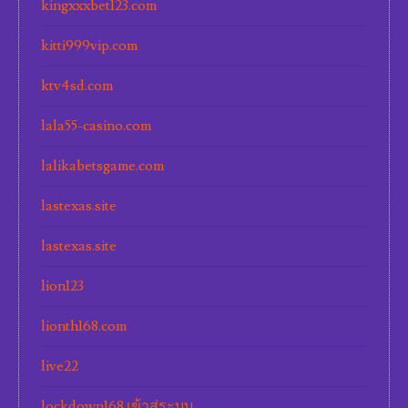
kingxxxbet123.com
kitti999vip.com
ktv4sd.com
lala55-casino.com
lalikabetsgame.com
lastexas.site
lastexas.site
lion123
lionth168.com
live22
lockdown168 เข้าสู่ระบบ