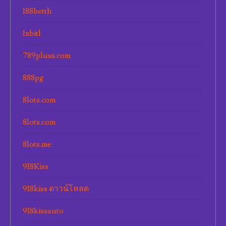
188betth
1xbit1
789pluss.com
888pg
8lots.com
8lots.com
8lots.me
918Kiss
918kiss ดาวน์โหลด
918kissauto