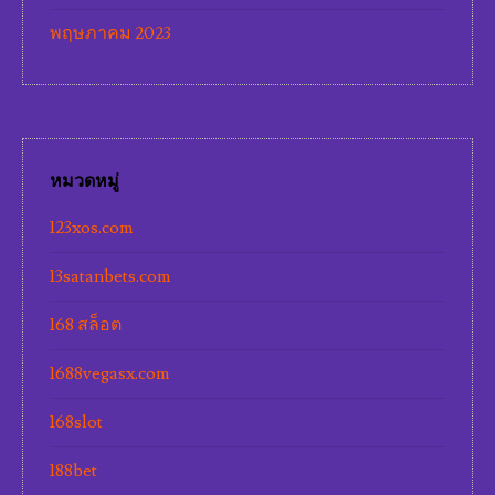
พฤษภาคม 2023
หมวดหมู่
123xos.com
13satanbets.com
168 สล็อต
1688vegasx.com
168slot
188bet