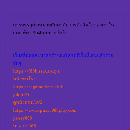
การบรรลุเป้าหมายมักมากับการตัดสินใจของเราใน
เวลาที่เรารับมันอย่างจริงใจ
เว็บสล็อตและบาคาร่าของโครตดีเว็บนี้เล่นแล้วรวย
จัดๆ
https://918kissauto.xyz
หนังชนโรง
https://sagame168th.club
joker123
ดูหนังออนไลน์
https://www.pussy888play.com
pussy888
บาคาร่า168