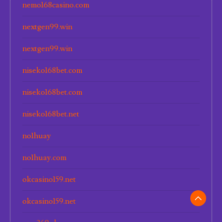
nemo168casino.com
nextgen99.win
nextgen99.win
niseko168bet.com
niseko168bet.com
niseko168bet.net
no1huay
no1huay.com
okcasino159.net
okcasino159.net