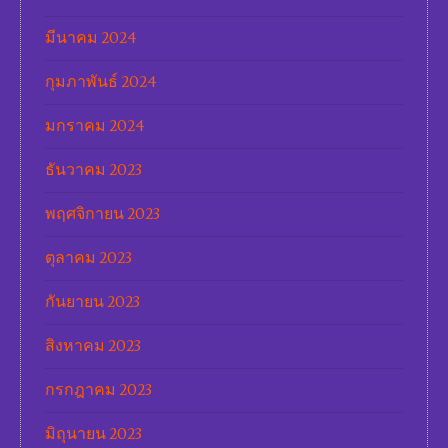
มีนาคม 2024
กุมภาพันธ์ 2024
มกราคม 2024
ธันวาคม 2023
พฤศจิกายน 2023
ตุลาคม 2023
กันยายน 2023
สิงหาคม 2023
กรกฎาคม 2023
มิถุนายน 2023