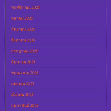
พฤศจิกายน 2025
ตุลาคม 2025
กันยายน 2025
สิงหาคม 2025
กรกฎาคม 2025
มิถุนายน 2025
พฤษภาคม 2025
เมษายน 2025
มีนาคม 2025
กุมภาพันธ์ 2025