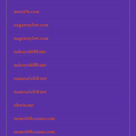
mwin9s.com
nagawaybet.com
nagawaybet.com
nakoya1688.site
nakoya1688.site
namoufa168.net
namoufa168.net
nbwin.me
nemo168casino.com
nemo168casino.com