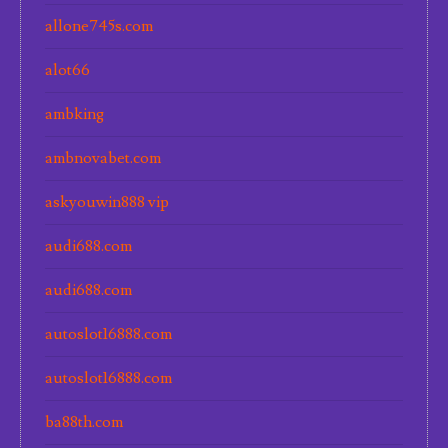
allone745s.com
alot66
ambking
ambnovabet.com
askyouwin888 vip
audi688.com
audi688.com
autoslot16888.com
autoslot16888.com
ba88th.com