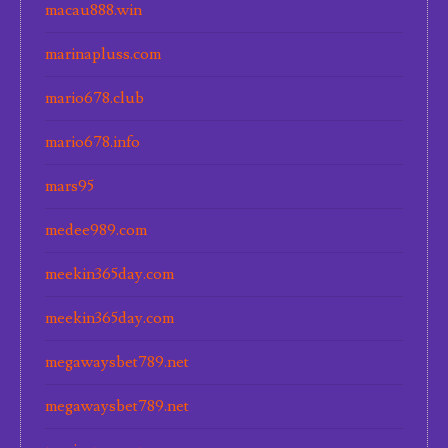
macau888.win
marinapluss.com
mario678.club
mario678.info
mars95
medee989.com
meekin365day.com
meekin365day.com
megawaysbet789.net
megawaysbet789.net