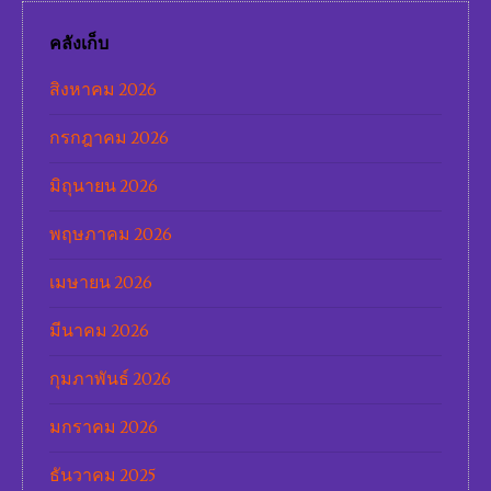
คลังเก็บ
สิงหาคม 2026
กรกฎาคม 2026
มิถุนายน 2026
พฤษภาคม 2026
เมษายน 2026
มีนาคม 2026
กุมภาพันธ์ 2026
มกราคม 2026
ธันวาคม 2025