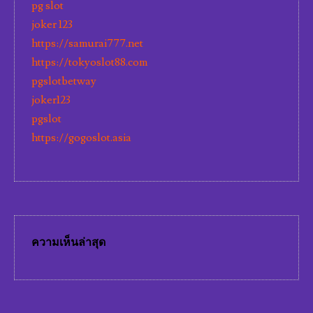
pg slot
joker 123
https://samurai777.net
https://tokyoslot88.com
pgslotbetway
joker123
pgslot
https://gogoslot.asia
ความเห็นล่าสุด