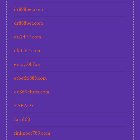
dr888bet.com
dr888bet.com
du2477.com
ek4567.com
enjoy24.fun
etbet16888.com
eu369clubs.com
FAFA123
faro168
finfinbet789.com