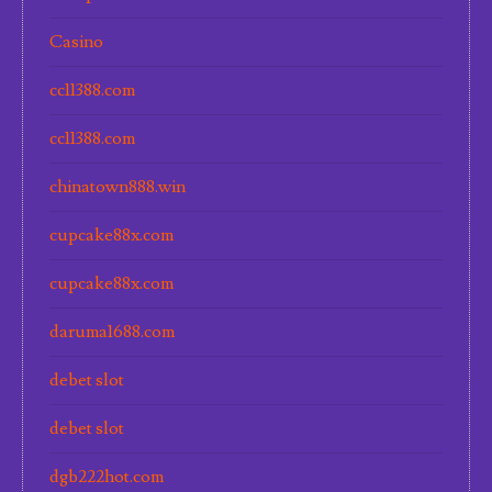
Casino
cc11388.com
cc11388.com
chinatown888.win
cupcake88x.com
cupcake88x.com
daruma1688.com
debet slot
debet slot
dgb222hot.com