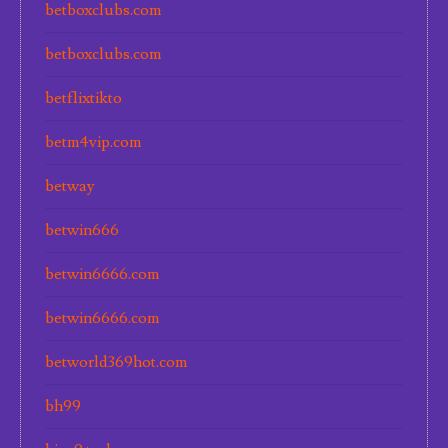
betboxclubs.com
betboxclubs.com
betflixtikto
betm4vip.com
betway
betwin666
betwin6666.com
betwin6666.com
betworld369hot.com
bh99