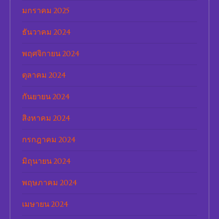
มกราคม 2025
ธันวาคม 2024
พฤศจิกายน 2024
ตุลาคม 2024
กันยายน 2024
สิงหาคม 2024
กรกฎาคม 2024
มิถุนายน 2024
พฤษภาคม 2024
เมษายน 2024