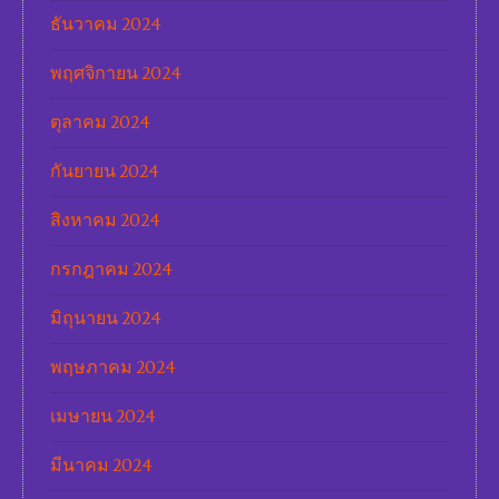
ธันวาคม 2024
พฤศจิกายน 2024
ตุลาคม 2024
กันยายน 2024
สิงหาคม 2024
กรกฎาคม 2024
มิถุนายน 2024
พฤษภาคม 2024
เมษายน 2024
มีนาคม 2024