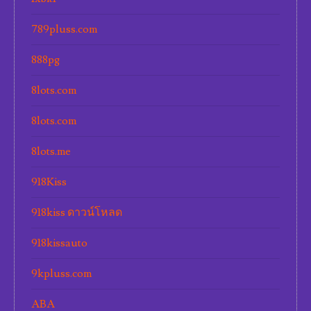
789pluss.com
888pg
8lots.com
8lots.com
8lots.me
918Kiss
918kiss ดาวน์โหลด
918kissauto
9kpluss.com
ABA