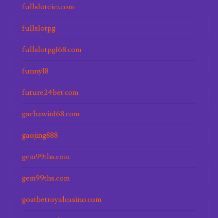
fullsloteiei.com
fullslotpg
fullslotpg168.com
funny18
future24bet.com
gachawin168.com
gaojing888
gem99ths.com
gem99ths.com
goatbetroyalcasino.com