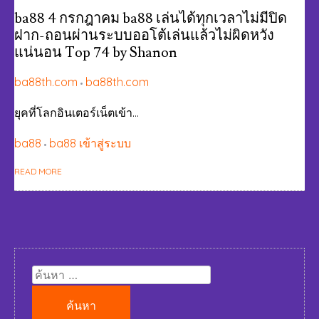
BA
ba88 4 กรกฎาคม ba88 เล่นได้ทุกเวลาไม่มีปิด
4
ฝาก-ถอนผ่านระบบออโต้เล่นแล้วไม่ผิดหวัง
กร
BA
แน่นอน Top 74 by Shanon
เล่น
ได้
ba88th.com
ba88th.com
ทุก
เวล
ยุคที่โลกอินเตอร์เน็ตเข้า…
ไม่ม
ปิด
ba88
ba88 เข้าสู่ระบบ
ฝาก
ถอ
READ MORE
ผ่า
ระบ
ออ
โต้
เล่น
แล้
ไม่
ค้นหา
ผิด
หวัง
สำหรับ:
แน่
TO