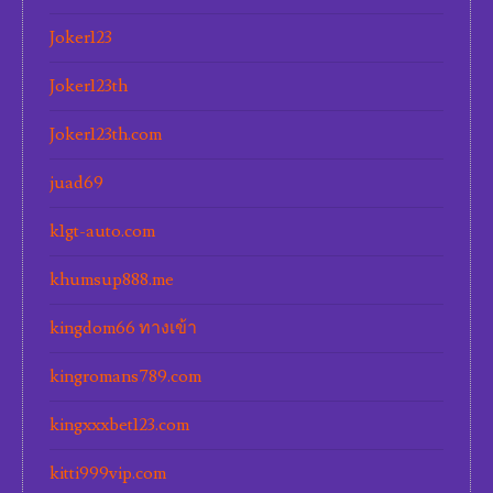
Joker123
Joker123th
Joker123th.com
juad69
k1gt-auto.com
khumsup888.me
kingdom66 ทางเข้า
kingromans789.com
kingxxxbet123.com
kitti999vip.com