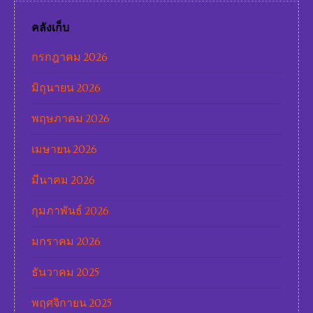
คลังเก็บ
กรกฎาคม 2026
มิถุนายน 2026
พฤษภาคม 2026
เมษายน 2026
มีนาคม 2026
กุมภาพันธ์ 2026
มกราคม 2026
ธันวาคม 2025
พฤศจิกายน 2025