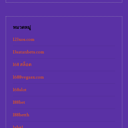
หมวดหมู่
123xos.com
13satanbets.com
168 สล็อต
1688vegasx.com
168slot
188bet
188betth
1xbit1