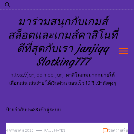
Skip
ค้นหา
to
สำหรับ:
มาร่วมสนุกกับเกมส์
content
สล็อตและเกมส์คาสิโนที่
ดีที่สุดกับเรา janjiqq
Slotking777
https://janjiqq.mobi janji คาสิโนเกมมากกมายให้
เลือกเล่น เล่นง่าย ได้เงินด่วน ถอนเร็ว 10 วิ เป๋าตังตุงๆ
ป้ายกำกับ:
ba88 เข้าสู่ระบบ
บน
4 กรกฎาคม 2025
PAUL HAYES
ปิดความเห็น