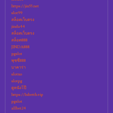
https://jin55.net
slot99
สล็อตเว็บตรง
jinda44
สล็อตเว็บตรง
สล็อต888
JINDA888
pgslot
พุซซี่888
บาคาร่า
slotxo
slotpg
ดูหนังโป๊
https://1xbetth.vip
pgslot
allbet24