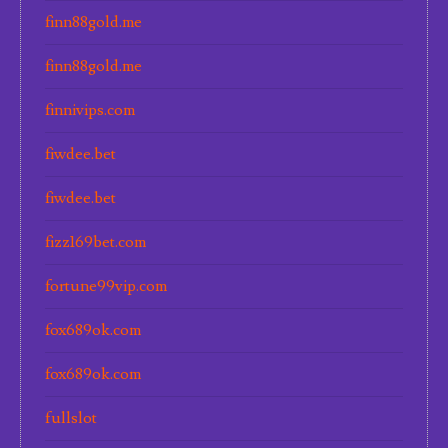
finn88gold.me
finn88gold.me
finnivips.com
fiwdee.bet
fiwdee.bet
fizz169bet.com
fortune99vip.com
fox689ok.com
fox689ok.com
fullslot