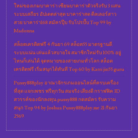
ใหม่ของเกมบาคาร่า เซียนบาคาร่าตัวจริงรับ 3 แสน
ระบบเสถียร อัปเดตล่าสุด บาคาร่าสด ดีลเลอร์สาว
สวย บาคาร่า168 สมัครปุ๊บ รับโปรปั๊บ Top 99 by
Madonna
สล็อตเครดิตฟรี 4 กันยา 69 สล็อต55 มาตรฐานดี
ระบบแน่น เล่นแล้วสบายใจ สมาชิกใหม่รับ 100% อยู่
ไหนก็เล่นได้ จุดหมายของสายเกมทั่วโลก สล็อต
เครดิตฟรี เริ่มสนุกได้ทันที Top 60 by Karri jin55.guru
Pussy888play อาณาจักรเกมออนไลน์ที่ครบเครื่อง
ที่สุด แจกเพชร ฟรีทุกวัน สมจริง เสียงดี กราฟฟิค 3D
สวรรค์ของนักลงทุน pussy888 กดสมัคร รับความ
สนุก Top 94 by Joshua Pussy888play.me 21 กันยา
2569