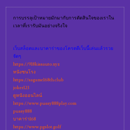
การบรรลุเป้าหมายมักมากับการตัดสินใจของเราใน
เวลาที่เรารับมันอย่างจริงใจ
เว็บสล็อตและบาคาร่าของโครตดีเว็บนี้เล่นแล้วรวย
จัดๆ
https://918kissauto.xyz
หนังชนโรง
https://sagame168th.club
joker123
ดูหนังออนไลน์
https://www.pussy888play.com
pussy888
บาคาร่า168
https://www.pgslot.golf