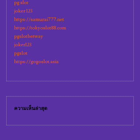
pg slot
joker 123
https://samurai777.net
https://tokyoslot88.com
pgslotbetway
joker123
pgslot
https://gogoslot.asia
ความเห็นล่าสุด