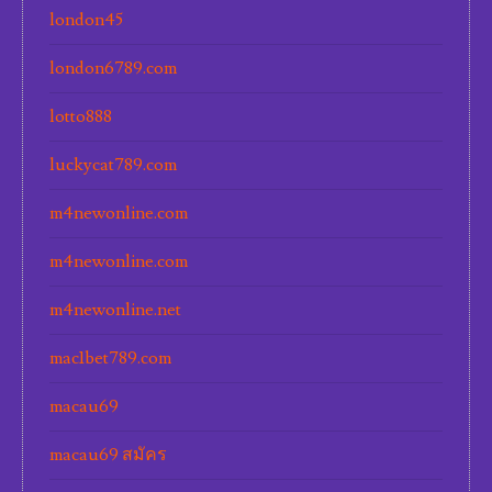
london45
london6789.com
lotto888
luckycat789.com
m4newonline.com
m4newonline.com
m4newonline.net
mac1bet789.com
macau69
macau69 สมัคร