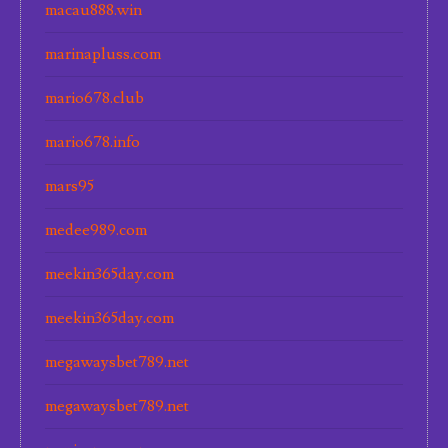
macau888.win
marinapluss.com
mario678.club
mario678.info
mars95
medee989.com
meekin365day.com
meekin365day.com
megawaysbet789.net
megawaysbet789.net