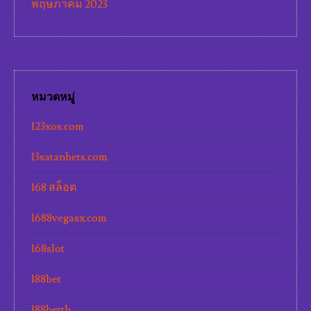
พฤษภาคม 2023
หมวดหมู่
123xos.com
13satanbets.com
168 สล็อต
1688vegasx.com
168slot
188bet
188betth