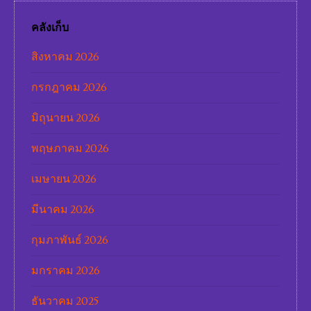
คลังเก็บ
สิงหาคม 2026
กรกฎาคม 2026
มิถุนายน 2026
พฤษภาคม 2026
เมษายน 2026
มีนาคม 2026
กุมภาพันธ์ 2026
มกราคม 2026
ธันวาคม 2025