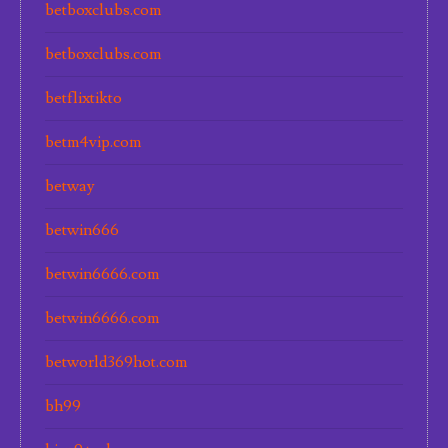
betboxclubs.com
betboxclubs.com
betflixtikto
betm4vip.com
betway
betwin666
betwin6666.com
betwin6666.com
betworld369hot.com
bh99