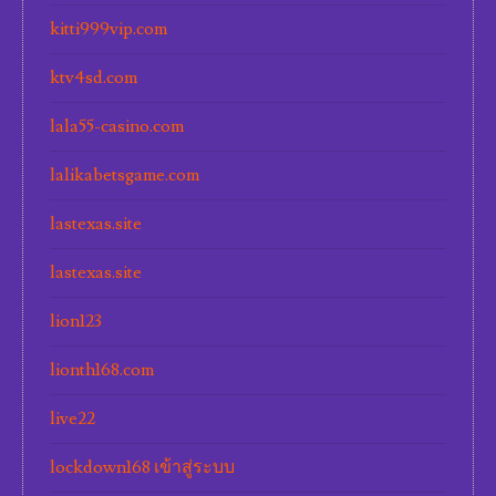
kitti999vip.com
ktv4sd.com
lala55-casino.com
lalikabetsgame.com
lastexas.site
lastexas.site
lion123
lionth168.com
live22
lockdown168 เข้าสู่ระบบ