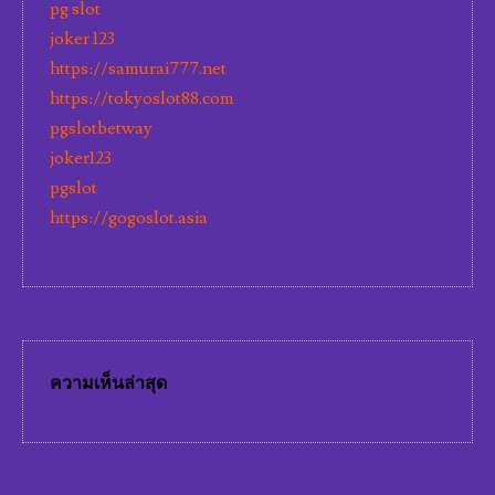
pg slot
joker 123
https://samurai777.net
https://tokyoslot88.com
pgslotbetway
joker123
pgslot
https://gogoslot.asia
ความเห็นล่าสุด