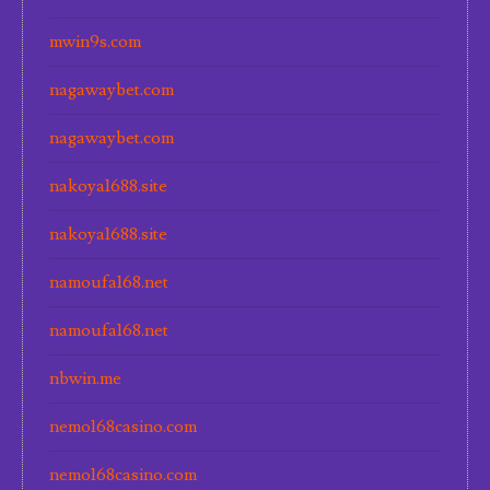
mwin9s.com
nagawaybet.com
nagawaybet.com
nakoya1688.site
nakoya1688.site
namoufa168.net
namoufa168.net
nbwin.me
nemo168casino.com
nemo168casino.com