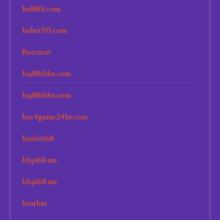
ba88th.com
babet555.com
Baccarat
baj88thbz.com
baj88thbz.com
bar4game24hr.com
baslot168
bbp168.me
bbp168.me
bestbet