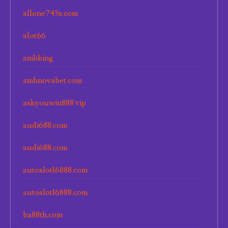
allone745s.com
alot66
ambking
ambnovabet.com
askyouwin888 vip
audi688.com
audi688.com
autoslot16888.com
autoslot16888.com
ba88th.com