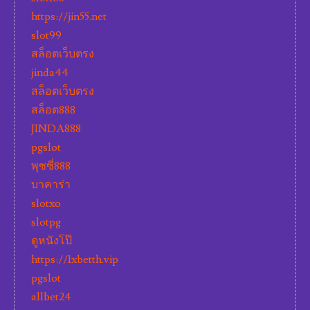
https://jin55.net
slot99
สล็อตเว็บตรง
jinda44
สล็อตเว็บตรง
สล็อต888
JINDA888
pgslot
พุซซี่888
บาคาร่า
slotxo
slotpg
ดูหนังโป๊
https://1xbetth.vip
pgslot
allbet24