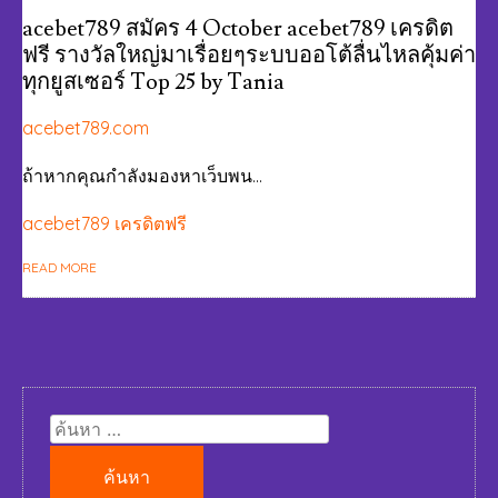
AC
acebet789 สมัคร 4 October acebet789 เครดิต
สมั
ฟรี รางวัลใหญ่มาเรื่อยๆระบบออโต้ลื่นไหลคุ้มค่า
4
OC
ทุกยูสเซอร์ Top 25 by Tania
AC
เคร
acebet789.com
ฟรี
ราง
ถ้าหากคุณกำลังมองหาเว็บพน…
ใหญ
มา
acebet789 เครดิตฟรี
เรื่
ระบ
READ MORE
ออ
โต้
ลื่น
ไหล
คุ้ม
ค่า
ทุก
ค้นหา
ยูสเ
TO
สำหรับ:
25
BY