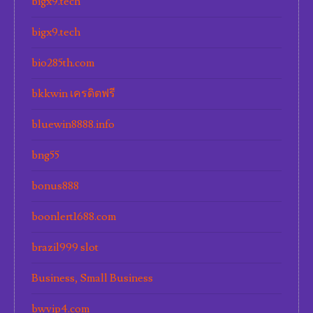
bigx9.tech
bigx9.tech
bio285th.com
bkkwin เครดิตฟรี
bluewin8888.info
bng55
bonus888
boonlert1688.com
brazil999 slot
Business, Small Business
bwvip4.com