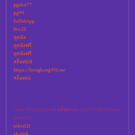
pgslot77
pg99
fullslotpg
live22
ดูหนัง
ดูหนังฟรี
ดูหนังฟรี
สล็อต168
https://hongkong456.me
สล็อต66
เว็บคาสิโนน่าเล่น ทั้ง
สล็อต
และ
บาคาร่า
ตึงจริงแตก
บ่อยมาก
joker123
slot168