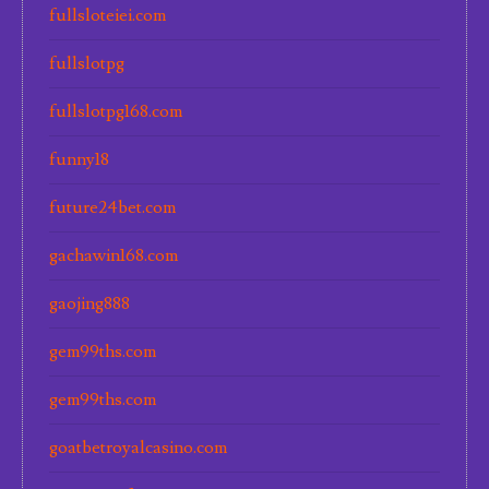
fullsloteiei.com
fullslotpg
fullslotpg168.com
funny18
future24bet.com
gachawin168.com
gaojing888
gem99ths.com
gem99ths.com
goatbetroyalcasino.com