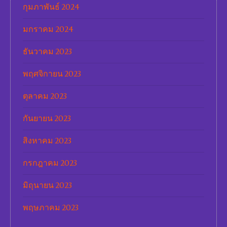
กุมภาพันธ์ 2024
มกราคม 2024
ธันวาคม 2023
พฤศจิกายน 2023
ตุลาคม 2023
กันยายน 2023
สิงหาคม 2023
กรกฎาคม 2023
มิถุนายน 2023
พฤษภาคม 2023