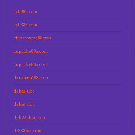
cc11388.com
cc11388.com
chinatown888.win
cupcake88x.com
cupcake88x.com
daruma1688.com
debet slot
debet slot
dgb222hot.com
dr888bet.com