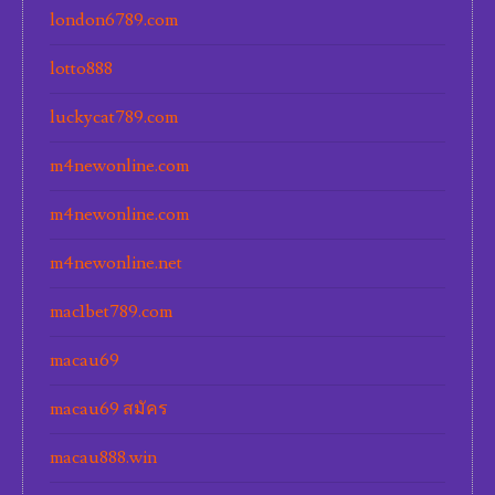
london6789.com
lotto888
luckycat789.com
m4newonline.com
m4newonline.com
m4newonline.net
mac1bet789.com
macau69
macau69 สมัคร
macau888.win