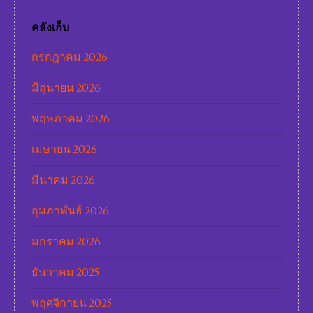
คลังเก็บ
กรกฎาคม 2026
มิถุนายน 2026
พฤษภาคม 2026
เมษายน 2026
มีนาคม 2026
กุมภาพันธ์ 2026
มกราคม 2026
ธันวาคม 2025
พฤศจิกายน 2025