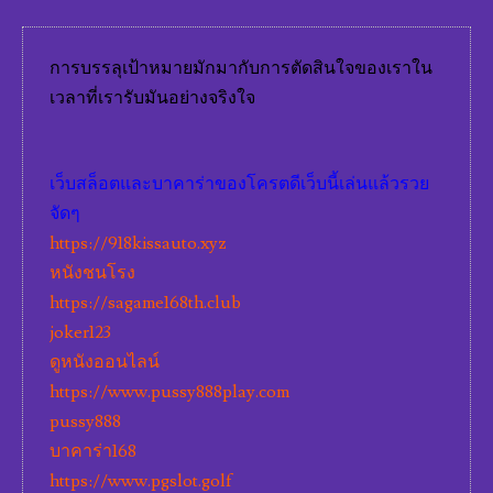
การบรรลุเป้าหมายมักมากับการตัดสินใจของเราใน
เวลาที่เรารับมันอย่างจริงใจ
เว็บสล็อตและบาคาร่าของโครตดีเว็บนี้เล่นแล้วรวย
จัดๆ
https://918kissauto.xyz
หนังชนโรง
https://sagame168th.club
joker123
ดูหนังออนไลน์
https://www.pussy888play.com
pussy888
บาคาร่า168
https://www.pgslot.golf