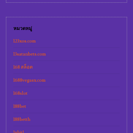
หมวดหมู่
123xos.com
13satanbets.com
168 สล็อต
1688vegasx.com
168slot
188bet
188betth
1xbit1