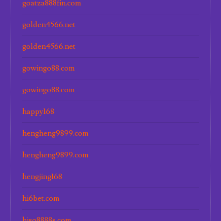
goatza888fin.com
golden4566.net
golden4566.net
gowingo88.com
gowingo88.com
happy168
hengheng9899.com
hengheng9899.com
hengjing168
hi6bet.com
hiso8888s.com