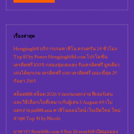
แต
ทุก
ค่า
TO
31
เรื่องล่าสุด
BY
VER
Hengjing168 บริการเกมคาสิโน ครบครัน 24 ชั่วโมง
Top 83 by Foster Hengjing168d.com โปรโมชั่น
เครดิตฟรี 100% กล่องสุ่มเฮงเฮง รับเครดิตฟรี ยูสเดียว
เล่นได้ทุกเกม เครดิตฟรี แจก เครดิตฟรี เยอะที่สุด 29
กันยา 2569
สล็อต888 สล็อต 2026 รวมเกมแตกง่าย ฟีเจอร์เด่น
และวิธีเลือกเว็บที่เหมาะกับผู้เล่น 3 August 69 เว็บ
แตกง่าย jin888.asia คาสิโนออนไลน์ เว็บเปิดใหม่ ใหม่
ล่าสุด Top 41 by Nicole
บาคาร่า Sexy168c.com 4 Sep 26 sexy168 เปิดมุมมอง