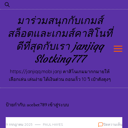
Skip
ค้นหา
to
สำหรับ:
มาร่วมสนุกกับเกมส์
content
สล็อตและเกมส์คาสิโนที่
ดีที่สุดกับเรา janjiqq
Slotking777
https://janjiqq.mobi janji คาสิโนเกมมากกมายให้
เลือกเล่น เล่นง่าย ได้เงินด่วน ถอนเร็ว 10 วิ เป๋าตังตุงๆ
ป้ายกำกับ:
acebet789 เข้าสู่ระบบ
บน
9 กรกฎาคม 2025
PAUL HAYES
ปิดความเห็น