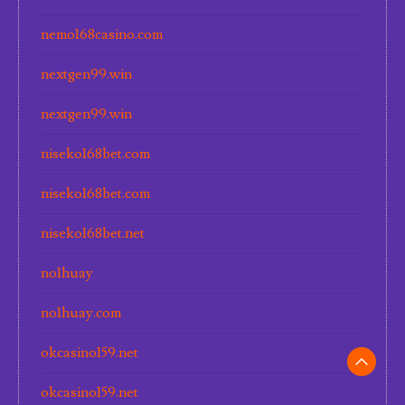
nemo168casino.com
nextgen99.win
nextgen99.win
niseko168bet.com
niseko168bet.com
niseko168bet.net
no1huay
no1huay.com
okcasino159.net
okcasino159.net