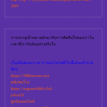
2569
การบรรลุเป้าหมายมักมากับการตัดสินใจของเราใน
เวลาที่เรารับมันอย่างจริงใจ
เว็บสล็อตและบาคาร่าของโครตดีเว็บนี้เล่นแล้วรวย
จัดๆ
https://918kissauto.xyz
หนังชนโรง
https://sagame168th.club
joker123
ดูหนังออนไลน์