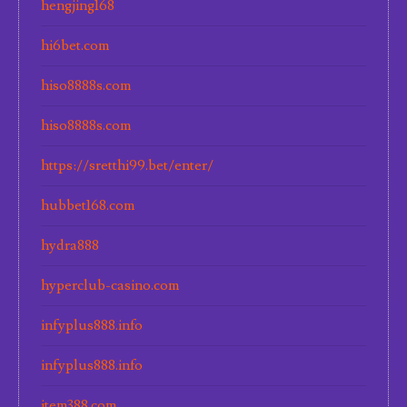
hengjing168
hi6bet.com
hiso8888s.com
hiso8888s.com
https://sretthi99.bet/enter/
hubbet168.com
hydra888
hyperclub-casino.com
infyplus888.info
infyplus888.info
item388.com