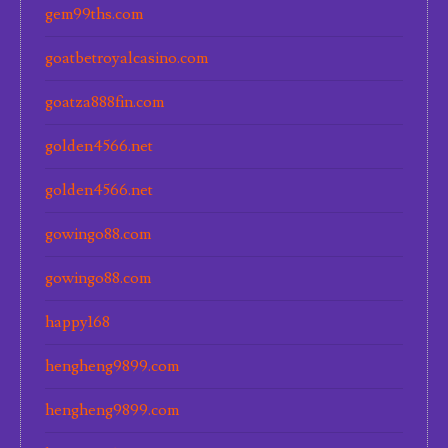
gem99ths.com
goatbetroyalcasino.com
goatza888fin.com
golden4566.net
golden4566.net
gowingo88.com
gowingo88.com
happy168
hengheng9899.com
hengheng9899.com