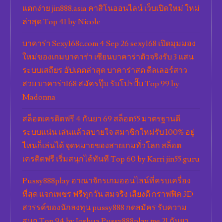
โน
แตกง่าย jin888.asia คาสิโนออนไลน์ เว็บเปิดใหม่ ใหม่
สด
ล่าสุด Top 41 by Nicole
เล่น
แบ
บาคาร่า Sexy168c.com 4 Sep 26 sexy168 เปิดมุมมอง
เรี
ยล
ใหม่ของเกมบาคาร่า เซียนบาคาร่าตัวจริงรับ 3 แสน
ไทม
ระบบเสถียร อัปเดตล่าสุด บาคาร่าสด ดีลเลอร์สาว
{แท
สวย บาคาร่า168 สมัครปุ๊บ รับโปรปั๊บ Top 99 by
ง่าย
ได้
Madonna
เงิน
จริง
สล็อตเครดิตฟรี 4 กันยา 69 สล็อต55 มาตรฐานดี
ห้อง
ระบบแน่น เล่นแล้วสบายใจ สมาชิกใหม่รับ 100% อยู่
เกม
เปิด
ไหนก็เล่นได้ จุดหมายของสายเกมทั่วโลก สล็อต
ตล
เครดิตฟรี เริ่มสนุกได้ทันที Top 60 by Karri jin55.guru
24
ชม.
Pussy888play อาณาจักรเกมออนไลน์ที่ครบเครื่อง
TO
ที่สุด แจกเพชร ฟรีทุกวัน สมจริง เสียงดี กราฟฟิค 3D
85
BY
สวรรค์ของนักลงทุน pussy888 กดสมัคร รับความ
BIA
สนุก Top 94 by Joshua Pussy888play.me 21 กันยา