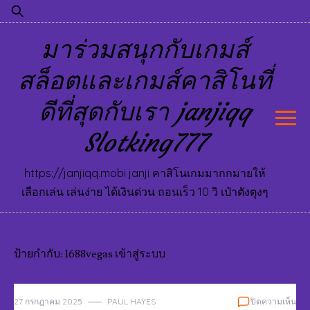
Skip
ค้นหา
to
สำหรับ:
มาร่วมสนุกกับเกมส์
content
สล็อตและเกมส์คาสิโนที่
ดีที่สุดกับเรา janjiqq
Slotking777
https://janjiqq.mobi janji คาสิโนเกมมากกมายให้
เลือกเล่น เล่นง่าย ได้เงินด่วน ถอนเร็ว 10 วิ เป๋าตังตุงๆ
ป้ายกำกับ:
1688vegas เข้าสู่ระบบ
บน
27 กรกฎาคม 2025
PAUL HAYES
ปิดความเห็น