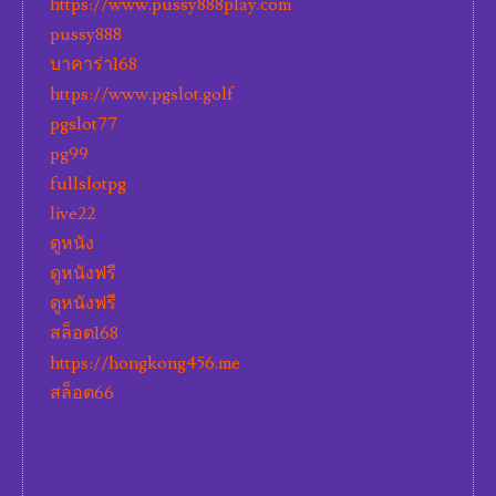
https://www.pussy888play.com
pussy888
บาคาร่า168
https://www.pgslot.golf
pgslot77
pg99
fullslotpg
live22
ดูหนัง
ดูหนังฟรี
ดูหนังฟรี
สล็อต168
https://hongkong456.me
สล็อต66