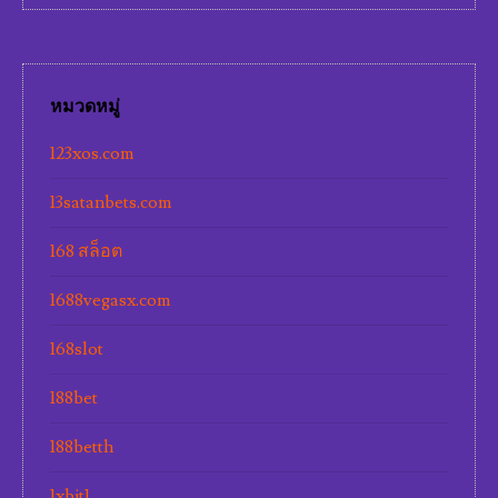
หมวดหมู่
123xos.com
13satanbets.com
168 สล็อต
1688vegasx.com
168slot
188bet
188betth
1xbit1