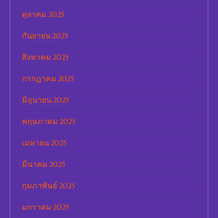
ตุลาคม 2025
กันยายน 2025
สิงหาคม 2025
กรกฎาคม 2025
มิถุนายน 2025
พฤษภาคม 2025
เมษายน 2025
มีนาคม 2025
กุมภาพันธ์ 2025
มกราคม 2025