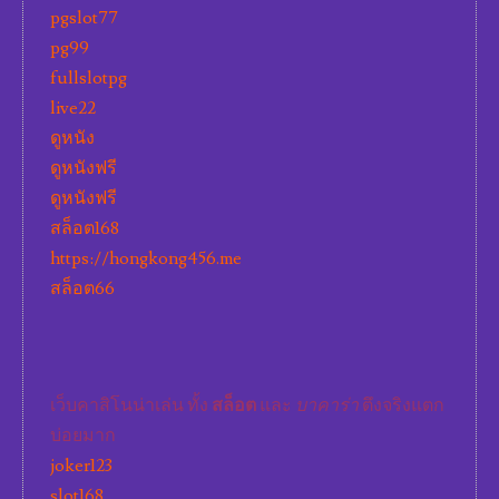
pgslot77
pg99
fullslotpg
live22
ดูหนัง
ดูหนังฟรี
ดูหนังฟรี
สล็อต168
https://hongkong456.me
สล็อต66
เว็บคาสิโนน่าเล่น ทั้ง
สล็อต
และ
บาคาร่า
ตึงจริงแตก
บ่อยมาก
joker123
slot168