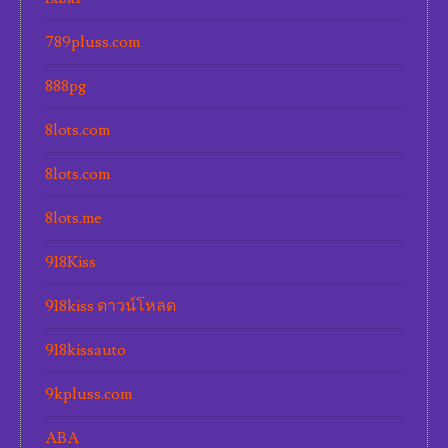
789pluss.com
888pg
8lots.com
8lots.com
8lots.me
918Kiss
918kiss ดาวน์โหลด
918kissauto
9kpluss.com
ABA