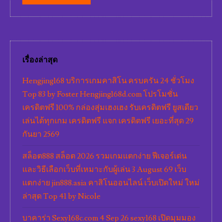
ELV
เรื่องล่าสุด
Hengjing168 บริการเกมคาสิโน ครบครัน 24 ชั่วโมง
Top 83 by Foster Hengjing168d.com โปรโมชั่น
เครดิตฟรี 100% กล่องสุ่มเฮงเฮง รับเครดิตฟรี ยูสเดียว
เล่นได้ทุกเกม เครดิตฟรี แจก เครดิตฟรี เยอะที่สุด 29
กันยา 2569
สล็อต888 สล็อต 2026 รวมเกมแตกง่าย ฟีเจอร์เด่น
และวิธีเลือกเว็บที่เหมาะกับผู้เล่น 3 August 69 เว็บ
แตกง่าย jin888.asia คาสิโนออนไลน์ เว็บเปิดใหม่ ใหม่
ล่าสุด Top 41 by Nicole
บาคาร่า Sexy168c.com 4 Sep 26 sexy168 เปิดมุมมอง