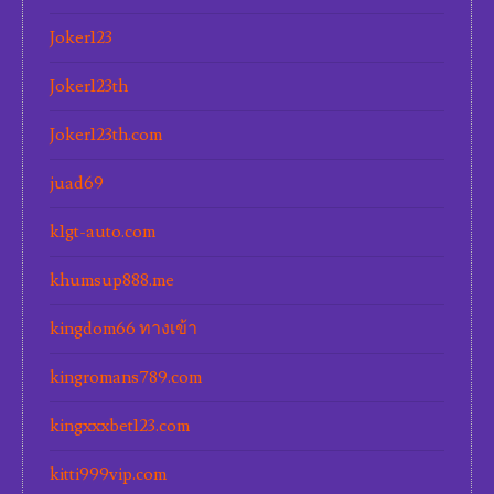
Joker123
Joker123th
Joker123th.com
juad69
k1gt-auto.com
khumsup888.me
kingdom66 ทางเข้า
kingromans789.com
kingxxxbet123.com
kitti999vip.com