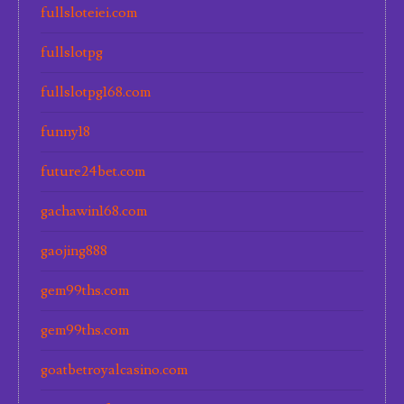
fullsloteiei.com
fullslotpg
fullslotpg168.com
funny18
future24bet.com
gachawin168.com
gaojing888
gem99ths.com
gem99ths.com
goatbetroyalcasino.com