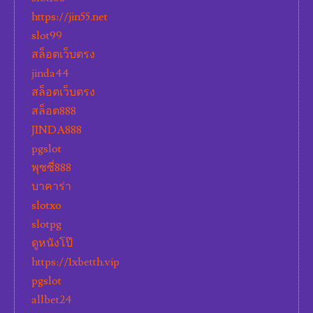
https://jin55.net
slot99
สล็อตเว็บตรง
jinda44
สล็อตเว็บตรง
สล็อต888
JINDA888
pgslot
พุซซี่888
บาคาร่า
slotxo
slotpg
ดูหนังโป๊
https://1xbetth.vip
pgslot
allbet24