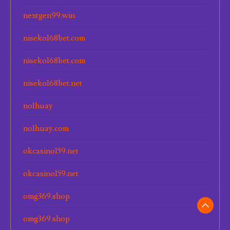
nextgen99.win
niseko168bet.com
niseko168bet.com
niseko168bet.net
no1huay
no1huay.com
okcasino159.net
okcasino159.net
omg369.shop
omg369.shop