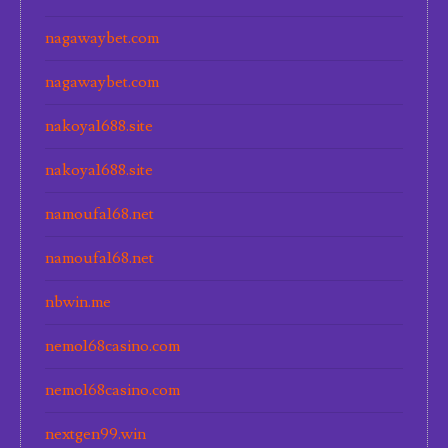
nagawaybet.com
nagawaybet.com
nakoya1688.site
nakoya1688.site
namoufa168.net
namoufa168.net
nbwin.me
nemo168casino.com
nemo168casino.com
nextgen99.win