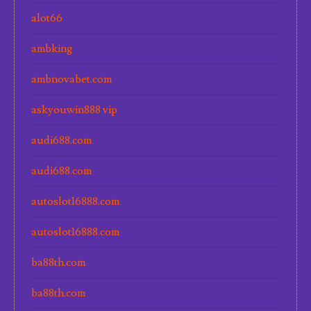
alot66
ambking
ambnovabet.com
askyouwin888 vip
audi688.com
audi688.com
autoslot16888.com
autoslot16888.com
ba88th.com
ba88th.com