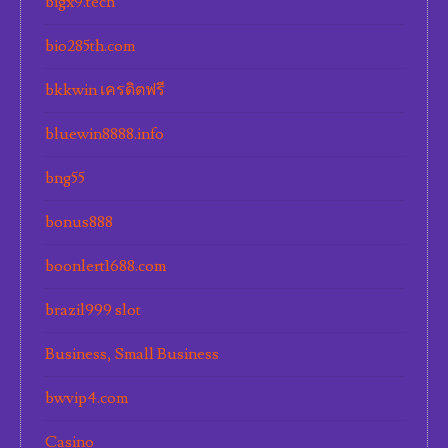
bigx9.tech
bio285th.com
bkkwin เครดิตฟรี
bluewin8888.info
bng55
bonus888
boonlert1688.com
brazil999 slot
Business, Small Business
bwvip4.com
Casino